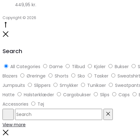
449,95
kr.
Copyright © 2026
Go
to
Close
top
Search
All Categories
Dame
Tilbud
Kjoler
Bukser
S
Blazers
Øreringe
Shorts
Sko
Tasker
Sweatshir
Jumpsuits
Slippers
Smykker
Tunikaer
Sweatpant
Hatte
Halstørklæder
Cargobukser
Slips
Caps
Accessories
Tøj
Search
Reset
View more
Close