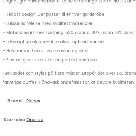
Elegant grå halstørklæde til kolde vinterdage. Dette PIECES d
– Tidløst design. Der passer til enhver garderobe
– Luksuriøs følelse med kvalitetsmaterialer
– Materialesammensætning. 52% alpaca. 30% nylon. 16% akryl. 
– Letvægtige alpaca-fibre sikrer optimal varme
– Holdbarhed takket være nylon og akryl
– Elastan giver stræk for en perfekt pasform
Tørklædet kan styles på flere måder. Drapér det over skuldre
farverige outfits. Håndvask anbefales for, at bevare kvaliteten
Brand
Pieces
Størrelse
Onesize