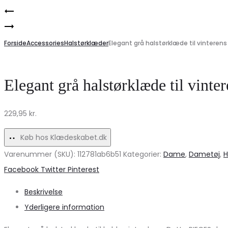
Product
Blomsterkjole
navigation
Marta
ONLMAYA
Du
Forside
–
Accessories
Halstørklæder
Elegant grå halstørklæde til vinterens
Chateau
Perfekt
dame
til
Elegant grå halstørklæde til vinte
kjole
sommerens
MdcNadja
festligheder!
229,95
kr.
–
Light
Køb hos Klædeskabet.dk
Varenummer (SKU):
112781ab6b51
Kategorier:
Dame
,
Dametøj
,
H
Share
Facebook
Twitter
Pinterest
Beskrivelse
Yderligere information