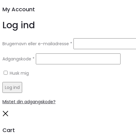
My Account
Log ind
Brugernavn eller e-mailadresse
*
Adgangskode
*
Husk mig
Log ind
Mistet din adgangskode?
Close
Cart