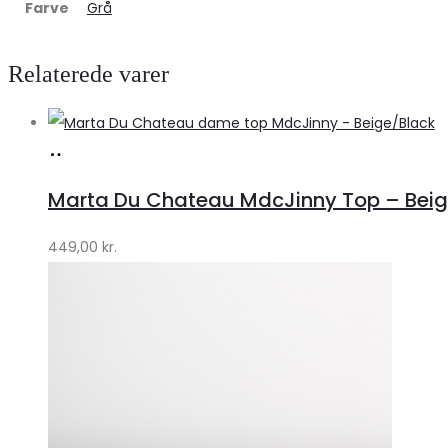
Farve
Grå
Relaterede varer
Køb
hos
Marta Du Chateau MdcJinny Top – Beige
Klædeskabet.dk
449,00
kr.