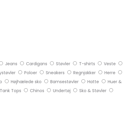
Jeans
Cardigans
Støvler
T-shirts
Veste
støvler
Poloer
Sneakers
Regnjakker
Herre
o
Højhælede sko
Bamsestøvler
Hatte
Huer &
Tank Tops
Chinos
Undertøj
Sko & Støvler