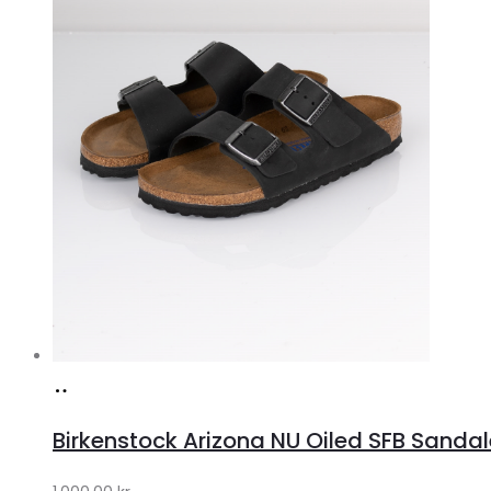
Køb
hos
Birkenstock Arizona NU Oiled SFB Sandale
Lykke
by