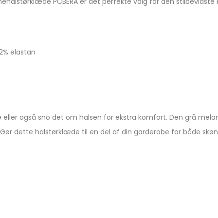
amehalstørklæde PCBERA er det perfekte valg for den stilbevidst
2% elastan
ne eller også sno det om halsen for ekstra komfort. Den grå me
. Gør dette halstørklæde til en del af din garderobe for både skø