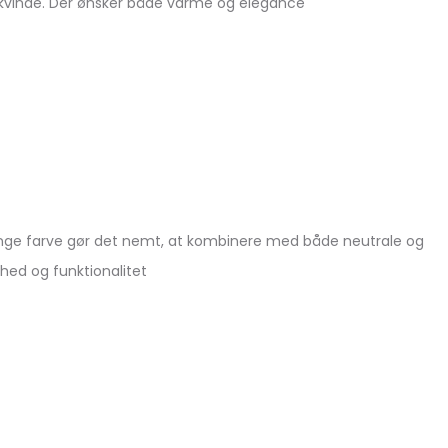
e kvinde. Der ønsker både varme og elegance
lange farve gør det nemt, at kombinere med både neutrale og
nhed og funktionalitet