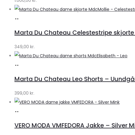
1.000,00
kr.
Lykke
Køb
hos
Marta Du Chateau Celestestripe skjorte
Klædeskabet.dk
349,00
kr.
Køb
hos
Marta Du Chateau Leo Shorts – Uundgåe
Klædeskabet.dk
399,00
kr.
Køb
hos
VERO MODA VMFEDORA Jakke – Silver Mink 
Klædeskabet.dk