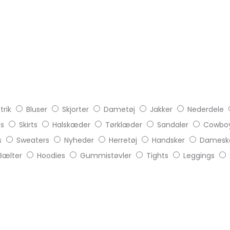
trik
Bluser
Skjorter
Dametøj
Jakker
Nederdele
ts
Skirts
Halskæder
Tørklæder
Sandaler
Cowboy
s
Sweaters
Nyheder
Herretøj
Handsker
Damesk
Bælter
Hoodies
Gummistøvler
Tights
Leggings