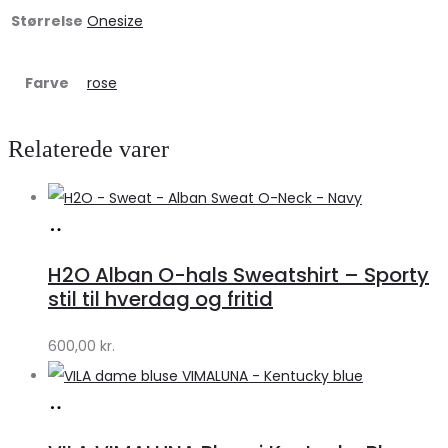
Størrelse
Onesize
Farve
rose
Relaterede varer
Køb
hos
H2O Alban O-hals Sweatshirt – Sporty
Lykke
stil til hverdag og fritid
by
600,00
kr.
Lykke
Køb
hos