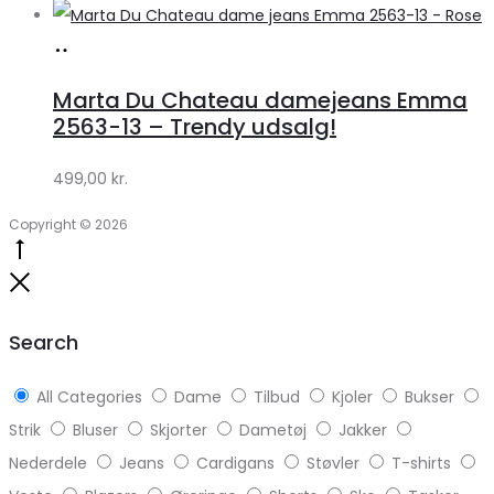
Køb
hos
Marta Du Chateau damejeans Emma
Klædeskabet.dk
2563-13 – Trendy udsalg!
499,00
kr.
Copyright © 2026
Go
to
Close
top
Search
All Categories
Dame
Tilbud
Kjoler
Bukser
Strik
Bluser
Skjorter
Dametøj
Jakker
Nederdele
Jeans
Cardigans
Støvler
T-shirts