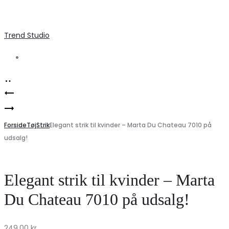
Trend Studio
Search
Product
Stilfulde
navigation
VILA
denim
VIKALVIN
Forside
knickers
Tøj
Strik
Elegant strik til kvinder – Marta Du Chateau 7010 på
udsalg!
Kjole
til
–
kvinder
Elegant
–
Elegant strik til kvinder – Marta
Hæklet
Fantastisk
Du Chateau 7010 på udsalg!
Design
tilbud!
i
249,00
kr.