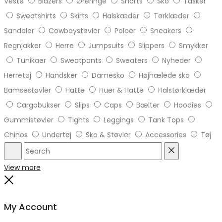
Veste
Blazers
Øreringe
Shorts
Sko
Tasker
Sweatshirts
Skirts
Halskæder
Tørklæder
Sandaler
Cowboystøvler
Poloer
Sneakers
Regnjakker
Herre
Jumpsuits
Slippers
Smykker
Tunikaer
Sweatpants
Sweaters
Nyheder
Herretøj
Handsker
Damesko
Højhælede sko
Bamsestøvler
Hatte
Huer & Hatte
Halstørklæder
Cargobukser
Slips
Caps
Bælter
Hoodies
Gummistøvler
Tights
Leggings
Tank Tops
Chinos
Undertøj
Sko & Støvler
Accessories
Tøj
Search
Reset
View more
Close
My Account