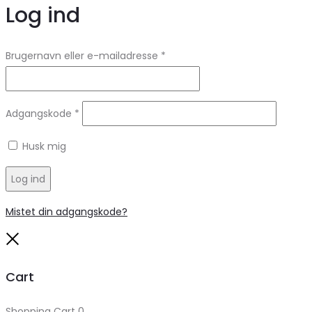
Log ind
Brugernavn eller e-mailadresse
*
Adgangskode
*
Husk mig
Log ind
Mistet din adgangskode?
Close
Cart
Shopping Cart
0