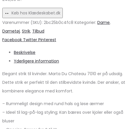
Sort
Køb hos Klædeskabet.dk
Varenummer (SKU):
2bc25b0c4fc8
Kategorier:
Dame
,
Dametøj
,
Strik
,
Tilbud
Share
Facebook
Twitter
Pinterest
Beskrivelse
Yderligere information
Elegant strik til kvinder. Marta Du Chateau 7010 er på udsalg.
Dette strik er perfekt til den stilbevidste kvinde. Der ønsker, at
kombinere elegance med komfort.
– Rummeligt design med rund hals og løse ærmer
– Ideel til lag-på-lag styling; Kan bæres over kjoler eller også
bluser