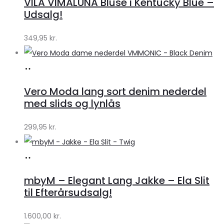
VILA VIMALUNA Bluse i Kentucky Blue –
Klædeskabet.dk
Udsalg!
349,95
kr.
Køb
hos
Vero Moda lang sort denim nederdel
Klædeskabet.dk
med slids og lynlås
299,95
kr.
Køb
hos
mbyM – Elegant Lang Jakke – Ela Slit
Lykke
til Efterårsudsalg!
by
1.600,00
kr.
Lykke