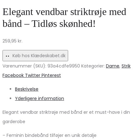
skjortekjole
ONLLIVE
Elegant vendbar striktrøje med
MdcKirstín
–
bånd – Tidløs skønhed!
–
Cloud
Udsalg
Dancer
259,95
kr.
i
Tilbud!
Lyseblå/Fuchsia
Køb hos Klædeskabet.dk
Varenummer (SKU):
93a4cdfe9950
Kategorier:
Dame
,
Strik
Share
Facebook
Twitter
Pinterest
Beskrivelse
Yderligere information
Elegant vendbar striktrøje med bånd er et must-have i din
garderobe
– Feminin bindebånd tilføjer en unik detalje