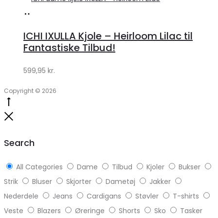
Køb
hos
ICHI IXULLA Kjole – Heirloom Lilac til
Klædeskabet.dk
Fantastiske Tilbud!
599,95
kr.
Copyright © 2026
Go
to
Close
top
Search
All Categories
Dame
Tilbud
Kjoler
Bukser
Strik
Bluser
Skjorter
Dametøj
Jakker
Nederdele
Jeans
Cardigans
Støvler
T-shirts
Veste
Blazers
Øreringe
Shorts
Sko
Tasker