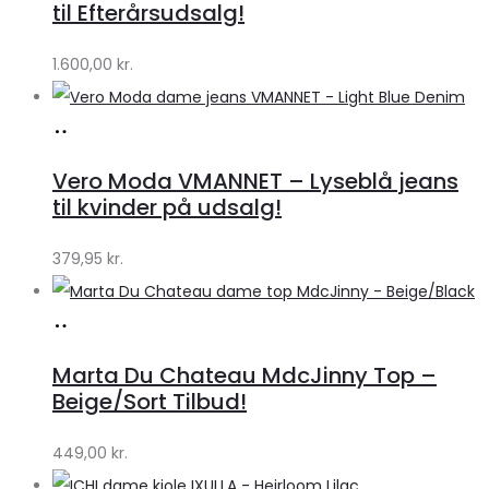
til Efterårsudsalg!
by
1.600,00
kr.
Lykke
Køb
hos
Vero Moda VMANNET – Lyseblå jeans
Klædeskabet.dk
til kvinder på udsalg!
379,95
kr.
Køb
hos
Marta Du Chateau MdcJinny Top –
Klædeskabet.dk
Beige/Sort Tilbud!
449,00
kr.