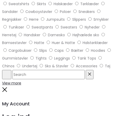
Sweatshirts
Skirts
Halskæder
Tørklæder
Sandaler
Cowboystøvler
Poloer
Sneakers
Regnjakker
Herre
Jumpsuits
Slippers
Smykker
Tunikaer
Sweatpants
Sweaters
Nyheder
Herretøj
Handsker
Damesko
Højhælede sko
Bamsestøvler
Hatte
Huer & Hatte
Halstørklæder
Cargobukser
Slips
Caps
Bælter
Hoodies
Gummistøvler
Tights
Leggings
Tank Tops
Chinos
Undertøj
Sko & Støvler
Accessories
Tøj
Search
Reset
View more
Close
My Account