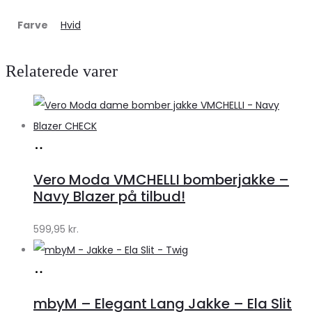
Farve
Hvid
Relaterede varer
Køb
hos
Vero Moda VMCHELLI bomberjakke –
Klædeskabet.dk
Navy Blazer på tilbud!
599,95
kr.
Køb
hos
mbyM – Elegant Lang Jakke – Ela Slit
Lykke