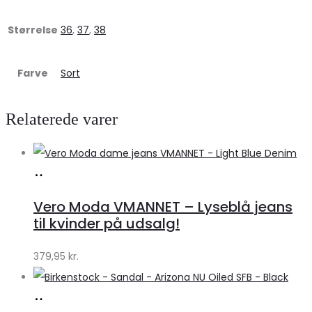
Størrelse
36
,
37
,
38
Farve
Sort
Relaterede varer
Køb
hos
Vero Moda VMANNET – Lyseblå jeans
Klædeskabet.dk
til kvinder på udsalg!
379,95
kr.
Køb