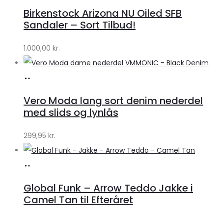
hos
Birkenstock Arizona NU Oiled SFB
Lykke
Sandaler – Sort Tilbud!
by
1.000,00
kr.
Lykke
Køb
hos
Vero Moda lang sort denim nederdel
Klædeskabet.dk
med slids og lynlås
299,95
kr.
Køb
hos
Global Funk – Arrow Teddo Jakke i
Lykke
Camel Tan til Efteråret
by