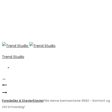
Trend Studio
Search
Product
Marta
navigation
Jewelly
du
Dame
Forside
Chateau
Sko & Støvler
Støvler
Filla dame bamsestøvle 9582 – Komfort og
stil til hverdag!
Knickers
cardigan