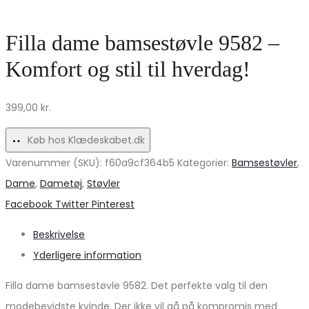
PC2390-
med
1
flæser
Filla dame bamsestøvle 9582 –
–
–
Komfort og stil til hverdag!
Sort
Stilfuld
Tilbud!
hverdag!
399,00
kr.
Elegant
Komfort
Køb hos Klædeskabet.dk
Varenummer (SKU):
f60a9cf364b5
Kategorier:
Bamsestøvler
,
Dame
,
Dametøj
,
Støvler
Share
Facebook
Twitter
Pinterest
Beskrivelse
Yderligere information
Filla dame bamsestøvle 9582. Det perfekte valg til den
modebevidste kvinde. Der ikke vil gå på kompromis med