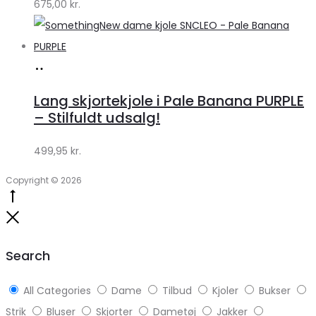
675,00
kr.
Lykke
Køb
hos
Lang skjortekjole i Pale Banana PURPLE
Klædeskabet.dk
– Stilfuldt udsalg!
499,95
kr.
Copyright © 2026
Go
to
Close
top
Search
All Categories
Dame
Tilbud
Kjoler
Bukser
Strik
Bluser
Skjorter
Dametøj
Jakker