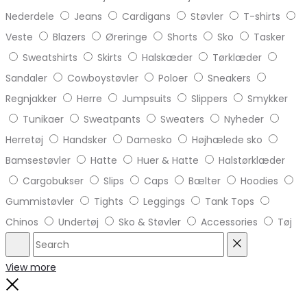
Nederdele
Jeans
Cardigans
Støvler
T-shirts
Veste
Blazers
Øreringe
Shorts
Sko
Tasker
Sweatshirts
Skirts
Halskæder
Tørklæder
Sandaler
Cowboystøvler
Poloer
Sneakers
Regnjakker
Herre
Jumpsuits
Slippers
Smykker
Tunikaer
Sweatpants
Sweaters
Nyheder
Herretøj
Handsker
Damesko
Højhælede sko
Bamsestøvler
Hatte
Huer & Hatte
Halstørklæder
Cargobukser
Slips
Caps
Bælter
Hoodies
Gummistøvler
Tights
Leggings
Tank Tops
Chinos
Undertøj
Sko & Støvler
Accessories
Tøj
Search
Reset
View more
Close