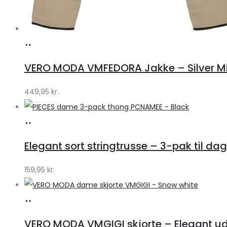
Køb
hos
VERO MODA VMFEDORA Jakke – Silver Mink 
Klædeskabet.dk
449,95
kr.
Køb
hos
Elegant sort stringtrusse – 3-pak til dag
Klædeskabet.dk
159,95
kr.
Køb
hos
VERO MODA VMGIGI skjorte – Elegant uds