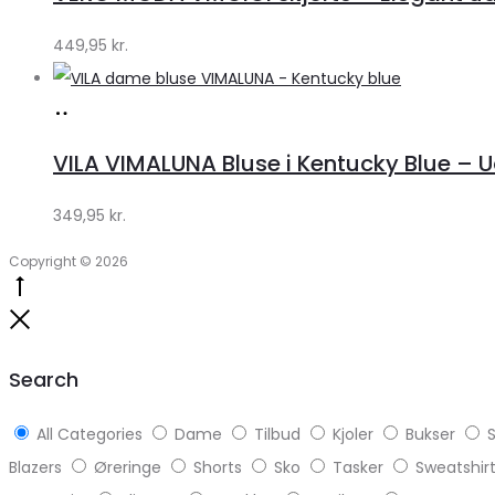
Klædeskabet.dk
449,95
kr.
Køb
hos
VILA VIMALUNA Bluse i Kentucky Blue – 
Klædeskabet.dk
349,95
kr.
Copyright © 2026
Go
to
Close
top
Search
All Categories
Dame
Tilbud
Kjoler
Bukser
S
Blazers
Øreringe
Shorts
Sko
Tasker
Sweatshir