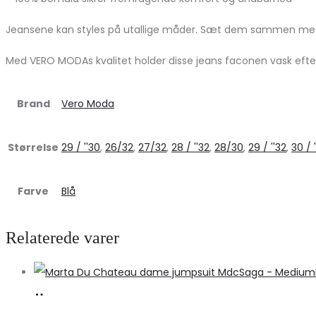
Jeansene kan styles på utallige måder. Sæt dem sammen med høj
Med VERO MODAs kvalitet holder disse jeans faconen vask efter 
Brand
Vero Moda
Størrelse
29 / ''30
,
26/32
,
27/32
,
28 / ''32
,
28/30
,
29 / ''32
,
30 / 
Farve
Blå
Relaterede varer
Køb
hos