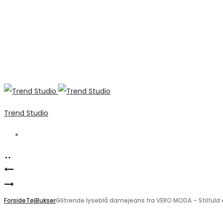
Trend Studio
Search
Product
ONLY
navigation
VILA
Dame
Striktrøje
Forside
Top
Tøj
Bukser
Glitrende lyseblå damejeans fra VERO MODA – Stilfuld
VIRIL
ONLEA