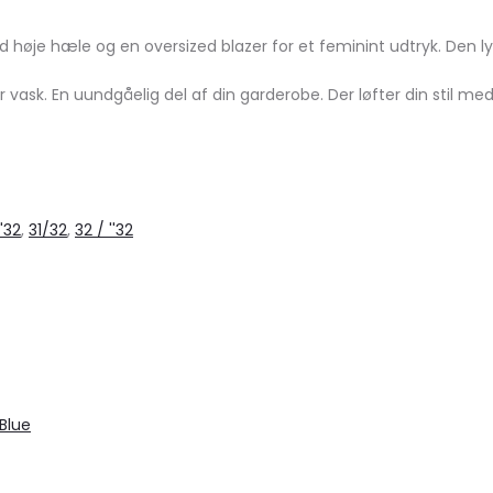
e hæle og en oversized blazer for et feminint udtryk. Den lyse
vask. En uundgåelig del af din garderobe. Der løfter din stil m
''32
,
31/32
,
32 / ''32