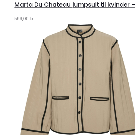
Marta Du Chateau jumpsuit til kvinder 
Klædeskabet.dk
599,00
kr.