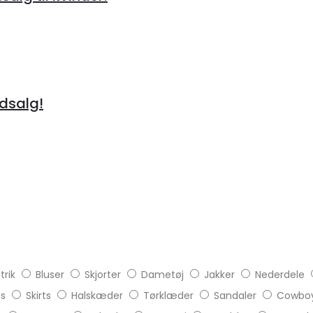
Udsalg!
trik
Bluser
Skjorter
Dametøj
Jakker
Nederdele
ts
Skirts
Halskæder
Tørklæder
Sandaler
Cowboy