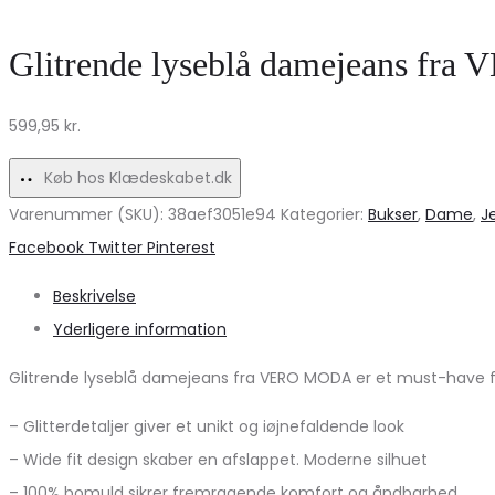
Glitrende lyseblå damejeans fra
599,95
kr.
Køb hos Klædeskabet.dk
Varenummer (SKU):
38aef3051e94
Kategorier:
Bukser
,
Dame
,
J
Share
Facebook
Twitter
Pinterest
Beskrivelse
Yderligere information
Glitrende lyseblå damejeans fra VERO MODA er et must-have fo
– Glitterdetaljer giver et unikt og iøjnefaldende look
– Wide fit design skaber en afslappet. Moderne silhuet
– 100% bomuld sikrer fremragende komfort og åndbarhed