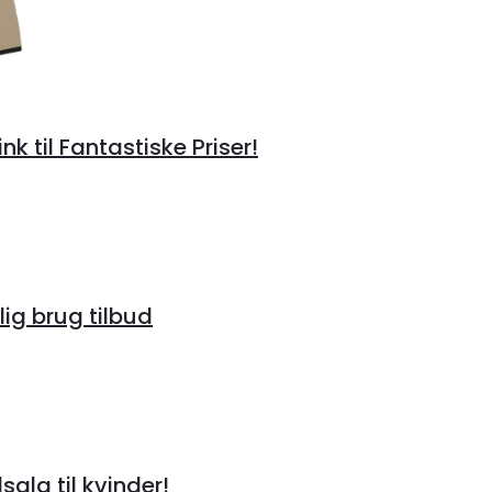
til Fantastiske Priser!
lig brug tilbud
alg til kvinder!