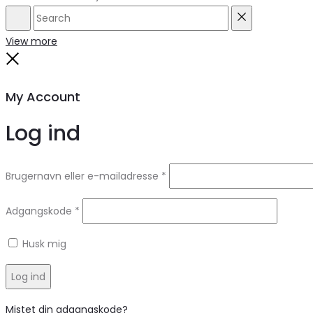
Search
Reset
View more
Close
My Account
Log ind
Brugernavn eller e-mailadresse
*
Adgangskode
*
Husk mig
Log ind
Mistet din adgangskode?