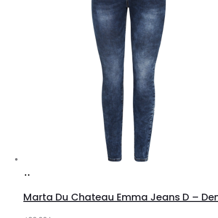
Køb
hos
Marta Du Chateau Emma Jeans D – Den
Klædeskabet.dk