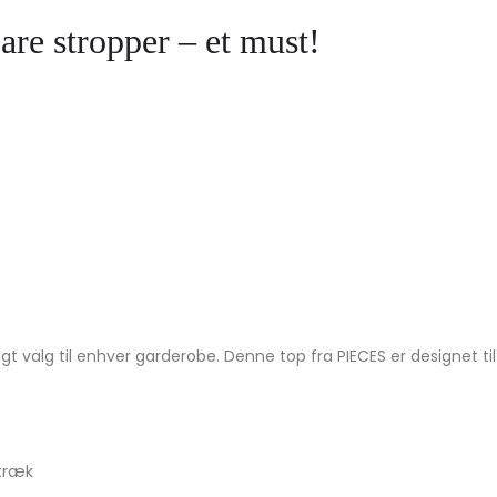
re stropper – et must!
t valg til enhver garderobe. Denne top fra PIECES er designet t
stræk