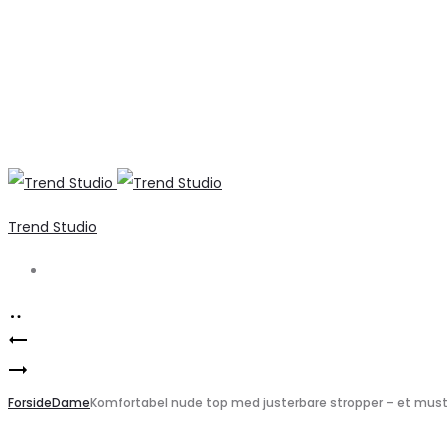
Trend Studio
Search
Product
Marta
navigation
Marta
du
du
Forside
Chateau
Dame
Komfortabel nude top med justerbare stropper – et must
Chateau
dame