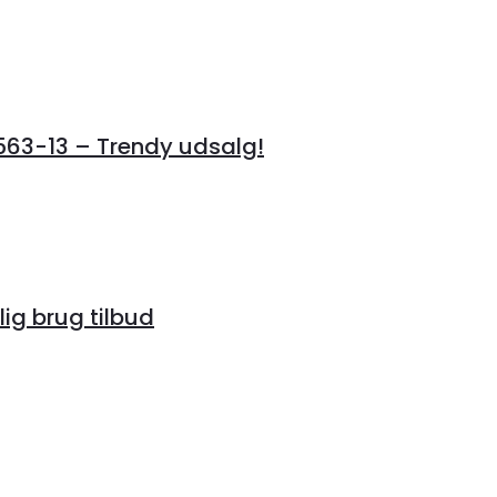
3-13 – Trendy udsalg!
lig brug tilbud