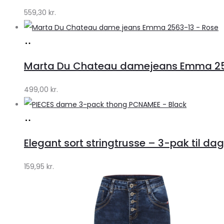
by
559,30
kr.
Lykke
Køb
hos
Marta Du Chateau damejeans Emma 256
Klædeskabet.dk
499,00
kr.
Køb
hos
Elegant sort stringtrusse – 3-pak til dag
Klædeskabet.dk
159,95
kr.