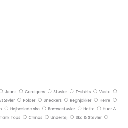
Jeans
Cardigans
Støvler
T-shirts
Veste
støvler
Poloer
Sneakers
Regnjakker
Herre
o
Højhælede sko
Bamsestøvler
Hatte
Huer &
Tank Tops
Chinos
Undertøj
Sko & Støvler