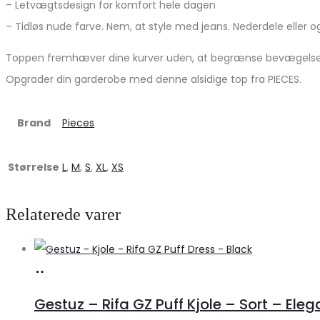
– Letvægtsdesign for komfort hele dagen
– Tidløs nude farve. Nem, at style med jeans. Nederdele eller o
Toppen fremhæver dine kurver uden, at begrænse bevægelsen. P
Opgrader din garderobe med denne alsidige top fra PIECES.
Brand
Pieces
Størrelse
L
,
M
,
S
,
XL
,
XS
Relaterede varer
Køb
hos
Gestuz – Rifa GZ Puff Kjole – Sort – Eleg
Lykke