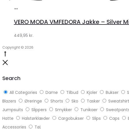
Køb
hos
VERO MODA VMFEDORA Jakke – Silver Mink 
Klædeskabet.dk
449,95
kr.
Copyright © 2026
Go
to
Close
top
Search
All Categories
Dame
Tilbud
Kjoler
Bukser
S
Blazers
Øreringe
Shorts
Sko
Tasker
Sweatshir
Jumpsuits
Slippers
Smykker
Tunikaer
Sweatpant
Hatte
Halstørklæder
Cargobukser
Slips
Caps
Accessories
Tøj