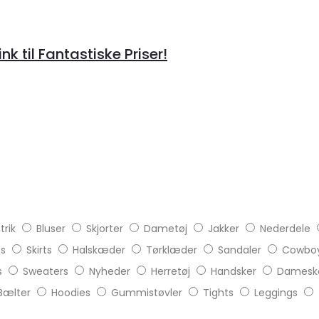
til Fantastiske Priser!
trik
Bluser
Skjorter
Dametøj
Jakker
Nederdele
ts
Skirts
Halskæder
Tørklæder
Sandaler
Cowboy
s
Sweaters
Nyheder
Herretøj
Handsker
Damesk
Bælter
Hoodies
Gummistøvler
Tights
Leggings