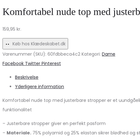
bukser
skjorte
Komfortabel nude top med justerba
–
MdcOrlanda
Beige
7497
159,95
kr.
lurex
–
striber
Grey79231
Køb hos Klædeskabet.dk
til
Varenummer (SKU):
60fdbbeca4c2
Kategori:
Dame
kvinder
Share
Facebook
Twitter
Pinterest
Beskrivelse
Yderligere information
Komfortabel nude top med justerbare stropper er et uundgåelig
funktionalitet
– Justerbare stropper giver en perfekt pasform
–
Materiale.
75% polyamid og 25% elastan sikrer blødhed og 