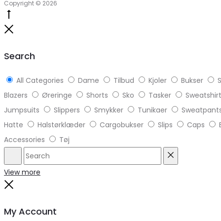
Copyright © 2026
Go
to
Close
top
Search
All Categories
Dame
Tilbud
Kjoler
Bukser
S
Blazers
Øreringe
Shorts
Sko
Tasker
Sweatshir
Jumpsuits
Slippers
Smykker
Tunikaer
Sweatpant
Hatte
Halstørklæder
Cargobukser
Slips
Caps
Accessories
Tøj
Search
Reset
View more
Close
My Account