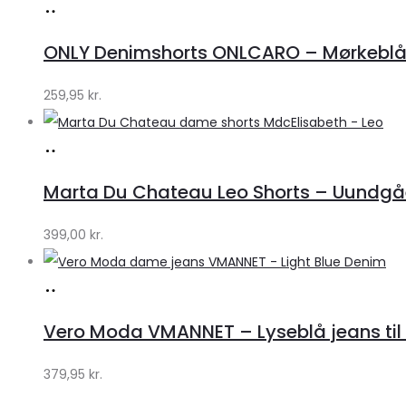
Køb
hos
ONLY Denimshorts ONLCARO – Mørkebl
Klædeskabet.dk
259,95
kr.
Køb
hos
Marta Du Chateau Leo Shorts – Uundgåe
Klædeskabet.dk
399,00
kr.
Køb
hos
Vero Moda VMANNET – Lyseblå jeans til 
Klædeskabet.dk
379,95
kr.