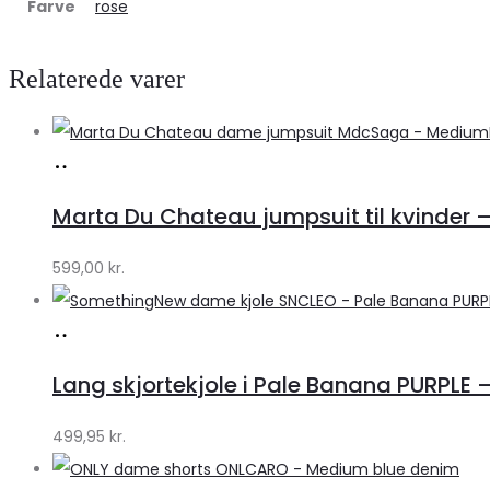
Farve
rose
Relaterede varer
Køb
hos
Marta Du Chateau jumpsuit til kvinder 
Klædeskabet.dk
599,00
kr.
Køb
hos
Lang skjortekjole i Pale Banana PURPLE –
Klædeskabet.dk
499,95
kr.