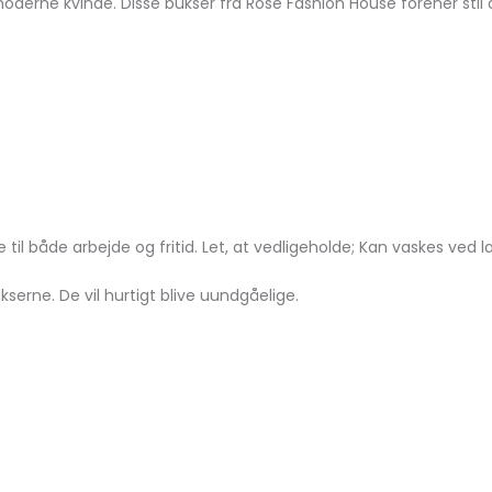
derne kvinde. Disse bukser fra Rose Fashion House forener stil
 til både arbejde og fritid. Let, at vedligeholde; Kan vaskes ved 
ne. De vil hurtigt blive uundgåelige.