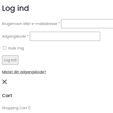
Log ind
Brugernavn eller e-mailadresse
*
Adgangskode
*
Husk mig
Log ind
Mistet din adgangskode?
Close
Cart
Shopping Cart
0