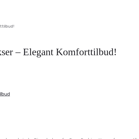
tilbud!
er – Elegant Komforttilbud!
ilbud