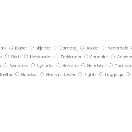
trik
Bluser
Skjorter
Dametøj
Jakker
Nederdele
ts
Skirts
Halskæder
Tørklæder
Sandaler
Cowboy
s
Sweaters
Nyheder
Herretøj
Handsker
Damesk
Bælter
Hoodies
Gummistøvler
Tights
Leggings