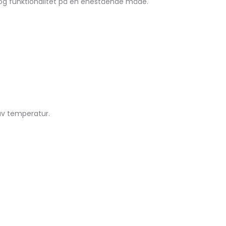
 og funktionalitet på en enestående måde.
lav temperatur.