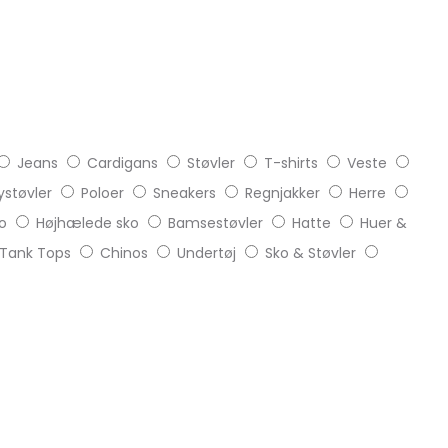
Jeans
Cardigans
Støvler
T-shirts
Veste
støvler
Poloer
Sneakers
Regnjakker
Herre
o
Højhælede sko
Bamsestøvler
Hatte
Huer &
Tank Tops
Chinos
Undertøj
Sko & Støvler