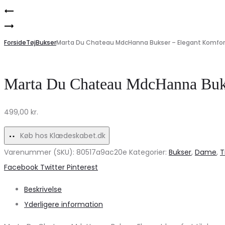
Product
Fenja
navigation
PIECES
dame
Dame
Forside
cowboystøvler
Tøj
Bukser
Marta Du Chateau MdcHanna Bukser – Elegant Komfort
Handsker
BM122
PCJandry
–
Marta Du Chateau MdcHanna Buks
–
Khaki
Tawny
499,00
kr.
Port
Køb hos Klædeskabet.dk
Varenummer (SKU):
80517a9ac20e
Kategorier:
Bukser
,
Dame
,
T
Share
Facebook
Twitter
Pinterest
Beskrivelse
Yderligere information