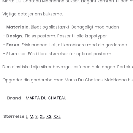
Marta Du Chateau MdcHanna Bukser. Elegant komfort til den mo
Vigtige detaljer om bukserne.
–
Materiale.
Blødt og slidstærkt. Behageligt mod huden
–
Design.
Tidløs pasform. Passer til alle kropstyper
–
Farve.
Frisk nuance. Let, at kombinere med din garderobe
– Størrelser. Fås i flere størrelser for optimal pasform
Den elastiske talje sikrer bevægelsesfrihed hele dagen. Perfekte
Opgrader din garderobe med Marta Du Chateau MdcHanna bukser
Brand
MARTA DU CHATEAU
Størrelse
L
,
M
,
S
,
XL
,
XS
,
XXL