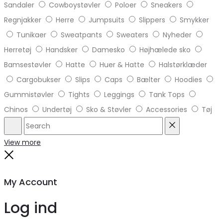
Sandaler
Cowboystøvler
Poloer
Sneakers
Regnjakker
Herre
Jumpsuits
Slippers
Smykker
Tunikaer
Sweatpants
Sweaters
Nyheder
Herretøj
Handsker
Damesko
Højhælede sko
Bamsestøvler
Hatte
Huer & Hatte
Halstørklæder
Cargobukser
Slips
Caps
Bælter
Hoodies
Gummistøvler
Tights
Leggings
Tank Tops
Chinos
Undertøj
Sko & Støvler
Accessories
Tøj
Search
Reset
View more
Close
My Account
Log ind