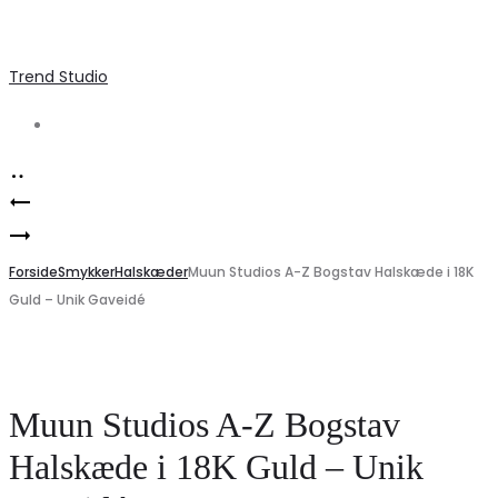
Trend Studio
Search
Product
Marta
navigation
Trendy
Du
stribet
Forside
Chateau
Smykker
Halskæder
Muun Studios A-Z Bogstav Halskæde i 18K
Guld – Unik Gaveidé
skjorte
dame
til
bukser
kvinder
5532
–
–
Muun Studios A-Z Bogstav
Must-
Blue
Halskæde i 18K Guld – Unik
have