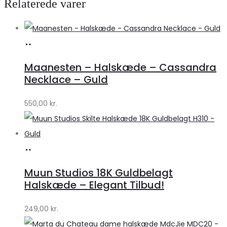
Relaterede varer
Køb
hos
Maanesten – Halskæde – Cassandra
Lykke
Necklace – Guld
by
550,00
kr.
Lykke
Køb
hos
Muun Studios 18K Guldbelagt
Klædeskabet.dk
Halskæde – Elegant Tilbud!
249,00
kr.