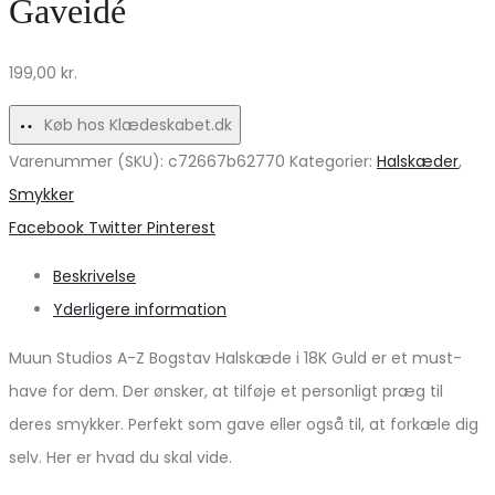
Gaveidé
fra
PIECES!
199,00
kr.
Køb hos Klædeskabet.dk
Varenummer (SKU):
c72667b62770
Kategorier:
Halskæder
,
Smykker
Share
Facebook
Twitter
Pinterest
Beskrivelse
Yderligere information
Muun Studios A-Z Bogstav Halskæde i 18K Guld er et must-
have for dem. Der ønsker, at tilføje et personligt præg til
deres smykker. Perfekt som gave eller også til, at forkæle dig
selv. Her er hvad du skal vide.