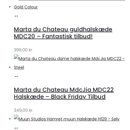
Køb
hos
Marta du Chateau guldhalskæde
Klædeskabet.dk
MDC20 – Fantastisk tilbud!
399,00
kr.
Køb
hos
Marta du Chateau MdcJia MDC22
Klædeskabet.dk
Halskæde – Black Friday Tilbud
349,00
kr.
Køb