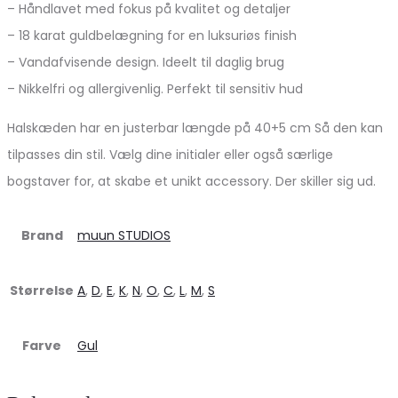
– Håndlavet med fokus på kvalitet og detaljer
– 18 karat guldbelægning for en luksuriøs finish
– Vandafvisende design. Ideelt til daglig brug
– Nikkelfri og allergivenlig. Perfekt til sensitiv hud
Halskæden har en justerbar længde på 40+5 cm Så den kan
tilpasses din stil. Vælg dine initialer eller også særlige
bogstaver for, at skabe et unikt accessory. Der skiller sig ud.
Brand
muun STUDIOS
Størrelse
A
,
D
,
E
,
K
,
N
,
O
,
C
,
L
,
M
,
S
Farve
Gul