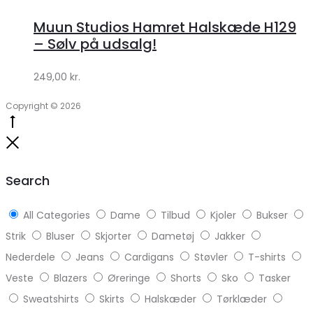
hos
Muun Studios Hamret Halskæde H129
Klædeskabet.dk
– Sølv på udsalg!
249,00
kr.
Copyright © 2026
Go
to
Close
top
Search
All Categories
Dame
Tilbud
Kjoler
Bukser
Strik
Bluser
Skjorter
Dametøj
Jakker
Nederdele
Jeans
Cardigans
Støvler
T-shirts
Veste
Blazers
Øreringe
Shorts
Sko
Tasker
Sweatshirts
Skirts
Halskæder
Tørklæder