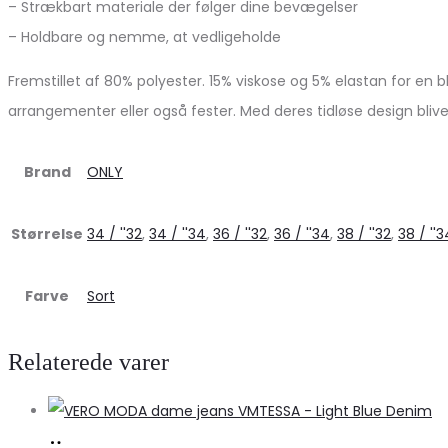
– Strækbart materiale der følger dine bevægelser
– Holdbare og nemme, at vedligeholde
Fremstillet af 80% polyester. 15% viskose og 5% elastan for en blø
arrangementer eller også fester. Med deres tidløse design bliv
Brand
ONLY
Størrelse
34 / ''32
,
34 / ''34
,
36 / ''32
,
36 / ''34
,
38 / ''32
,
38 / ''3
Farve
Sort
Relaterede varer
Køb