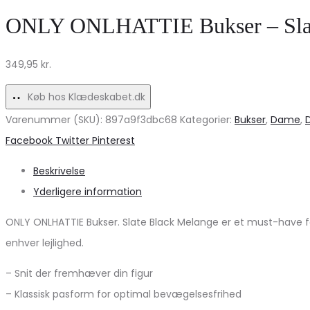
Kjole
–
ONLY ONLHATTIE Bukser – Slate
–
Black
Stripe
Friday
349,95
kr.
Ivory
Tilbud!
Cobalt
Køb hos Klædeskabet.dk
Tilbud!
Varenummer (SKU):
897a9f3dbc68
Kategorier:
Bukser
,
Dame
,
Share
Facebook
Twitter
Pinterest
Beskrivelse
Yderligere information
ONLY ONLHATTIE Bukser. Slate Black Melange er et must-have fo
enhver lejlighed.
– Snit der fremhæver din figur
– Klassisk pasform for optimal bevægelsesfrihed