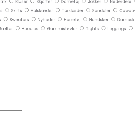
trik
Bluser
Skjorter
Dametøj
Jakker
Nederdele
ts
Skirts
Halskæder
Tørklæder
Sandaler
Cowboy
s
Sweaters
Nyheder
Herretøj
Handsker
Damesk
Bælter
Hoodies
Gummistøvler
Tights
Leggings