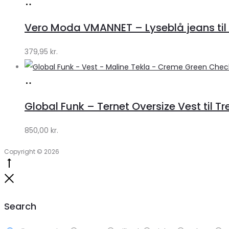
Køb
hos
Vero Moda VMANNET – Lyseblå jeans til 
Klædeskabet.dk
379,95
kr.
Køb
hos
Global Funk – Ternet Oversize Vest til Tr
Lykke
by
850,00
kr.
Lykke
Copyright © 2026
Go
to
Close
top
Search