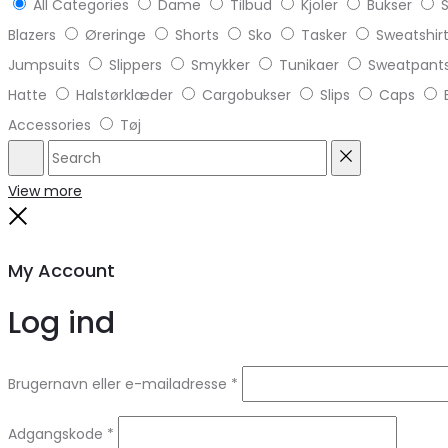
All Categories
Dame
Tilbud
Kjoler
Bukser
S
Blazers
Øreringe
Shorts
Sko
Tasker
Sweatshir
Jumpsuits
Slippers
Smykker
Tunikaer
Sweatpant
Hatte
Halstørklæder
Cargobukser
Slips
Caps
Accessories
Tøj
Search
Reset
View more
Close
My Account
Log ind
Brugernavn eller e-mailadresse
*
Adgangskode
*