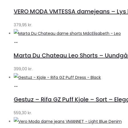
hos
VERO MODA VMTESSA damejeans – Lys b
Klædeskabet.dk
379,95
kr.
Køb
hos
Marta Du Chateau Leo Shorts – Uundgåe
Klædeskabet.dk
399,00
kr.
Køb
hos
Gestuz – Rifa GZ Puff Kjole – Sort – Eleg
Lykke
by
559,30
kr.
Lykke