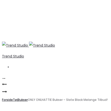
Trend Studio
Search
Product
Elegant
navigation
Liberte
strikkjole
Alma
Forside
fra
Tøj
Bukser
ONLY ONLHATTIE Bukser – Slate Black Melange Tilbud!
9562
ONLY