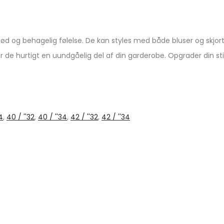
d og behagelig følelse. De kan styles med både bluser og skjorter. 
er de hurtigt en uundgåelig del af din garderobe. Opgrader din 
4
,
40 / ''32
,
40 / ''34
,
42 / ''32
,
42 / ''34