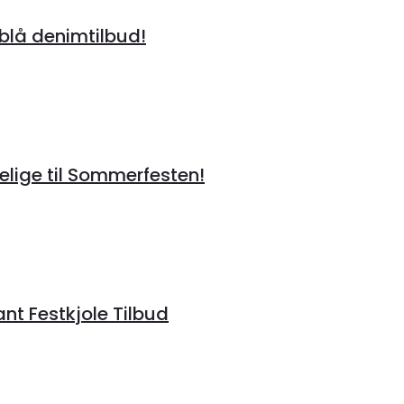
lå denimtilbud!
lige til Sommerfesten!
ant Festkjole Tilbud