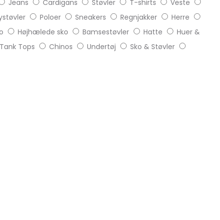
Jeans
Cardigans
Støvler
T-shirts
Veste
støvler
Poloer
Sneakers
Regnjakker
Herre
o
Højhælede sko
Bamsestøvler
Hatte
Huer &
Tank Tops
Chinos
Undertøj
Sko & Støvler