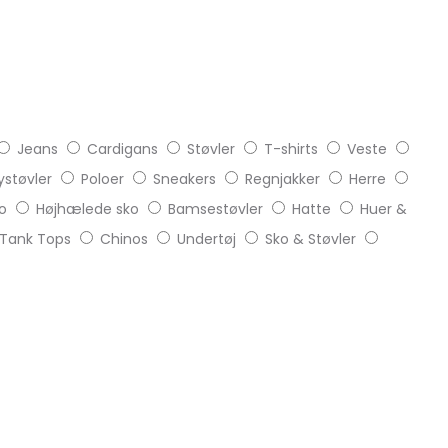
Jeans
Cardigans
Støvler
T-shirts
Veste
støvler
Poloer
Sneakers
Regnjakker
Herre
o
Højhælede sko
Bamsestøvler
Hatte
Huer &
Tank Tops
Chinos
Undertøj
Sko & Støvler