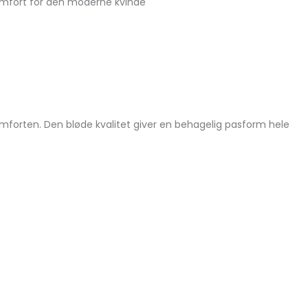
omfort for den moderne kvinde
forten. Den bløde kvalitet giver en behagelig pasform hele