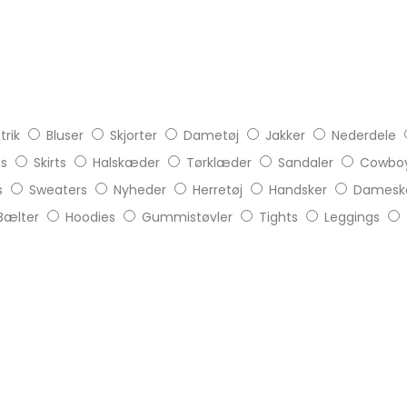
trik
Bluser
Skjorter
Dametøj
Jakker
Nederdele
ts
Skirts
Halskæder
Tørklæder
Sandaler
Cowboy
s
Sweaters
Nyheder
Herretøj
Handsker
Damesk
Bælter
Hoodies
Gummistøvler
Tights
Leggings