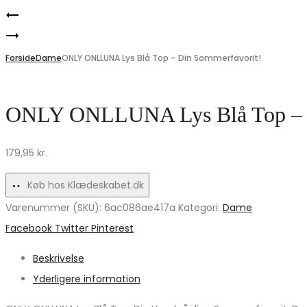
Product
Stilfuld
navigation
Estelle
VERO
dame
Forside
MODA
Dame
ONLY ONLLUNA Lys Blå Top – Din Sommerfavorit!
sko
damejakke
8235
VMLIVA
ONLY ONLLUNA Lys Blå Top – D
–
–
Elegant
Udsalg
179,95
kr.
leopard
nu!
stilethæl
Køb hos Klædeskabet.dk
på
Varenummer (SKU):
6ac086ae417a
Kategori:
Dame
tilbud!
Share
Facebook
Twitter
Pinterest
Beskrivelse
Yderligere information