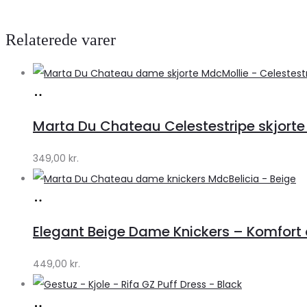
Relaterede varer
Køb
hos
Marta Du Chateau Celestestripe skjorte
Klædeskabet.dk
349,00
kr.
Køb
hos
Elegant Beige Dame Knickers – Komfort o
Klædeskabet.dk
449,00
kr.
Køb