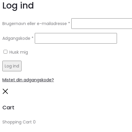
Log ind
Brugernavn eller e-mailadresse
*
Adgangskode
*
Husk mig
Log ind
Mistet din adgangskode?
Close
Cart
Shopping Cart
0