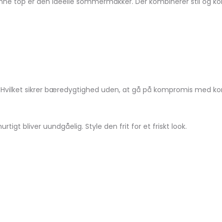
nne top er den ideelle sommermakker. Der kombinerer stil og k
Hvilket sikrer bæredygtighed uden, at gå på kompromis med kom
gt bliver uundgåelig. Style den frit for et friskt look.