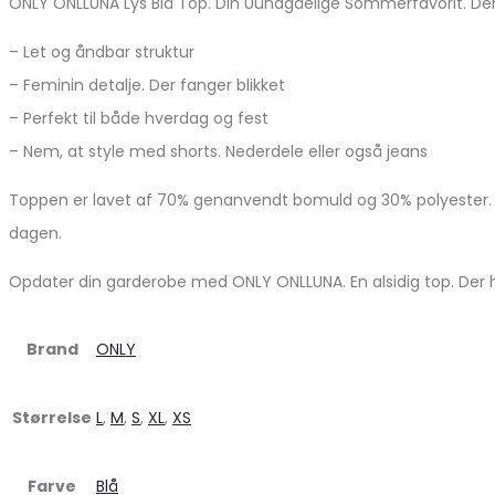
ONLY ONLLUNA Lys Blå Top. Din Uundgåelige Sommerfavorit. De
– Let og åndbar struktur
– Feminin detalje. Der fanger blikket
– Perfekt til både hverdag og fest
– Nem, at style med shorts. Nederdele eller også jeans
Toppen er lavet af 70% genanvendt bomuld og 30% polyester. 
dagen.
Opdater din garderobe med ONLY ONLLUNA. En alsidig top. Der hurti
Brand
ONLY
Størrelse
L
,
M
,
S
,
XL
,
XS
Farve
Blå