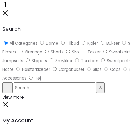
Go
to
Close
top
Search
All Categories
Dame
Tilbud
Kjoler
Bukser
S
Blazers
Øreringe
Shorts
Sko
Tasker
Sweatshir
Jumpsuits
Slippers
Smykker
Tunikaer
Sweatpant
Hatte
Halstørklæder
Cargobukser
Slips
Caps
Accessories
Tøj
Search
Reset
View more
Close
My Account