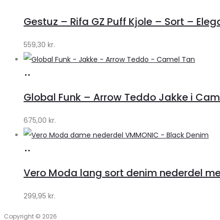
hos
Gestuz – Rifa GZ Puff Kjole – Sort – Eleg
Lykke
by
559,30
kr.
Lykke
Køb
hos
Global Funk – Arrow Teddo Jakke i Camel
Lykke
by
675,00
kr.
Lykke
Køb
hos
Vero Moda lang sort denim nederdel med
Klædeskabet.dk
299,95
kr.
Copyright © 2026