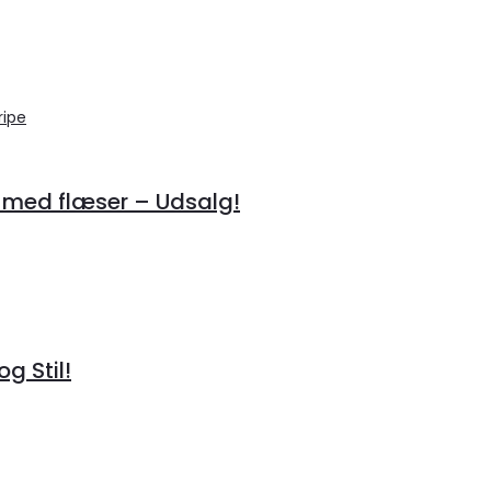
 med flæser – Udsalg!
g Stil!