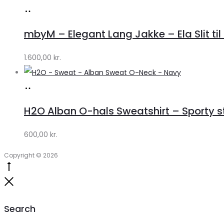
Køb
hos
mbyM – Elegant Lang Jakke – Ela Slit til
Lykke
by
1.600,00
kr.
Lykke
Køb
hos
H2O Alban O-hals Sweatshirt – Sporty stil
Lykke
by
600,00
kr.
Lykke
Copyright © 2026
Go
to
Close
top
Search