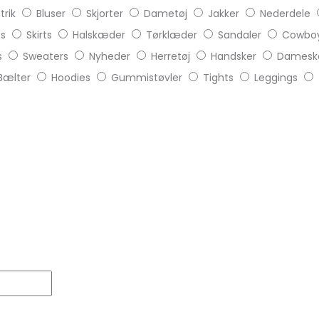
trik
Bluser
Skjorter
Dametøj
Jakker
Nederdele
ts
Skirts
Halskæder
Tørklæder
Sandaler
Cowboy
s
Sweaters
Nyheder
Herretøj
Handsker
Damesk
Bælter
Hoodies
Gummistøvler
Tights
Leggings