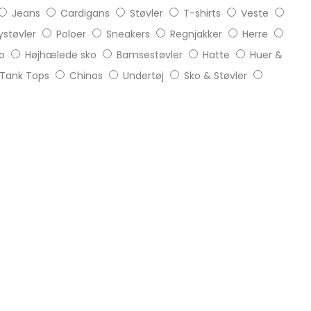
Jeans
Cardigans
Støvler
T-shirts
Veste
støvler
Poloer
Sneakers
Regnjakker
Herre
o
Højhælede sko
Bamsestøvler
Hatte
Huer &
Tank Tops
Chinos
Undertøj
Sko & Støvler