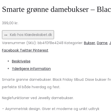
PCTAYLOR
brun
Smarte grønne damebukser – Blac
–
fra
Hvidgrå
Marta
399,00
kr.
på
Du
udsalg!
Chateau
Køb hos Klædeskabet.dk
–
Varenummer (SKU):
bb4f0f8e4248
Kategorier:
Bukser
,
Dame
,
Must-
Share
Facebook
Twitter
Pinterest
have!
Beskrivelse
Yderligere information
Smarte grønne damebukser. Black Friday tilbud. Disse bukser f
perfekte til både hverdag og fest.
Nøglefunktioner ved Jewelly damebukser.
– Asymmetrisk design. Giver et moderne og unikt udtryk