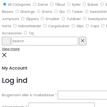
All Categories
Dame
Tilbud
Kjoler
Bukser
S
Blazers
Øreringe
Shorts
Sko
Tasker
Sweatshir
Jumpsuits
Slippers
Smykker
Tunikaer
Sweatpant
Hatte
Halstørklæder
Cargobukser
Slips
Caps
Accessories
Tøj
Search
Reset
View more
Close
My Account
Log ind
Brugernavn eller e-mailadresse
*