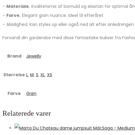
–
Materiale.
Kvalitetsmix af bomuld og elastan for optimal å
–
Farve.
Elegant grøn nuance. Ideel til efteråret
– Alsidighed. Kan styles op eller også ned alt efter anledningen
Forvandl din garderobe med disse fantastiske bukser fra Fashion
Brand
Jewelly
Størrelse
L
,
M
,
S
,
XL
,
XS
Farve
Grøn
Relaterede varer