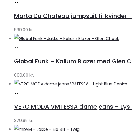
Køb
hos
Marta Du Chateau jumpsuit til kvinder 
Klædeskabet.dk
599,00
kr.
Køb
hos
Global Funk – Kalium Blazer med Glen C
Lykke
by
600,00
kr.
Lykke
Køb
hos
VERO MODA VMTESSA damejeans – Lys b
Klædeskabet.dk
379,95
kr.