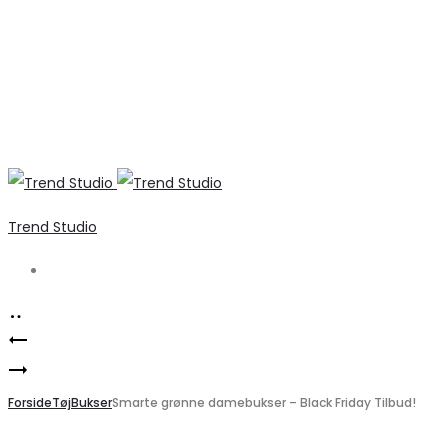
Trend Studio
Search
Product
Elegant
navigation
Stilfuld
bluse
quiltet
Forside
i
Tøj
Bukser
Smarte grønne damebukser – Black Friday Tilbud!
damejakke
kold