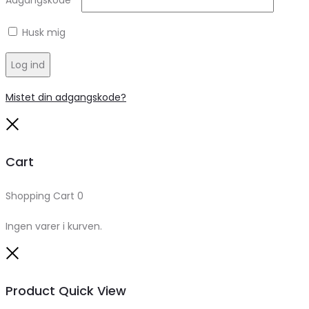
Adgangskode
*
Husk mig
Log ind
Mistet din adgangskode?
Close
Cart
Shopping Cart
0
Ingen varer i kurven.
Close
Product Quick View