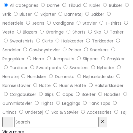
All Categories
Dame
Tilbud
Kjoler
Bukser
Strik
Bluser
Skjorter
Dametøj
Jakker
Nederdele
Jeans
Cardigans
Støvler
T-shirts
Veste
Blazers
Øreringe
Shorts
Sko
Tasker
Sweatshirts
Skirts
Halskæder
Tørklæder
Sandaler
Cowboystøvler
Poloer
Sneakers
Regnjakker
Herre
Jumpsuits
Slippers
Smykker
Tunikaer
Sweatpants
Sweaters
Nyheder
Herretøj
Handsker
Damesko
Højhælede sko
Bamsestøvler
Hatte
Huer & Hatte
Halstørklæder
Cargobukser
Slips
Caps
Bælter
Hoodies
Gummistøvler
Tights
Leggings
Tank Tops
Chinos
Undertøj
Sko & Støvler
Accessories
Tøj
Search
Reset
View more