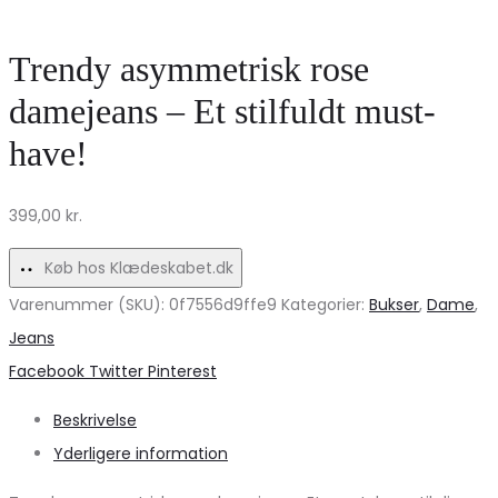
shirt
Du
9581
Chateau
Trendy asymmetrisk rose
ALMA
–
damejeans – Et stilfuldt must-
–
Perfekt
have!
Night
til
Sky
Fest!
399,00
kr.
Køb hos Klædeskabet.dk
Varenummer (SKU):
0f7556d9ffe9
Kategorier:
Bukser
,
Dame
,
Jeans
Share
Facebook
Twitter
Pinterest
Beskrivelse
Yderligere information