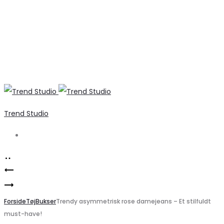
Trend Studio
Search
Product
Elegant
navigation
Liberté
Stropkjole
dame
Forside
fra
Tøj
Bukser
Trendy asymmetrisk rose damejeans – Et stilfuldt
must-have!
t-
Marta