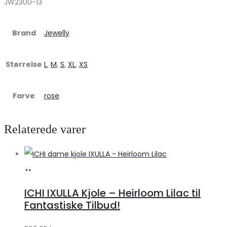
JW2300-13
Brand
Jewelly
Størrelse
L
,
M
,
S
,
XL
,
XS
Farve
rose
Relaterede varer
Køb
hos
ICHI IXULLA Kjole – Heirloom Lilac til
Klædeskabet.dk
Fantastiske Tilbud!