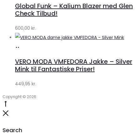
hos
Global Funk – Kalium Blazer med Glen
Lykke
Check Tilbud!
by
600,00
kr.
Lykke
Køb
hos
VERO MODA VMFEDORA Jakke – Silver
Klædeskabet.dk
Mink til Fantastiske Priser!
449,95
kr.
Copyright © 2026
Go
to
Close
top
Search