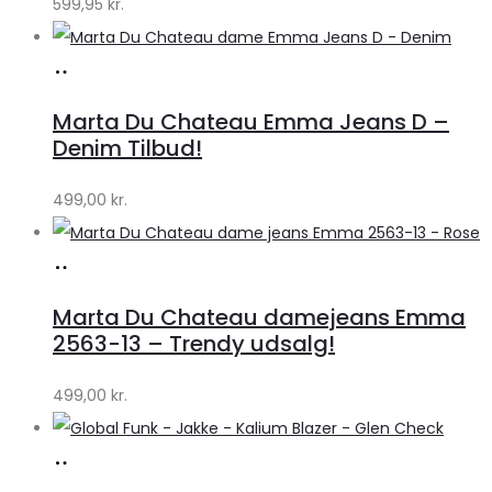
599,95
kr.
Køb
hos
Marta Du Chateau Emma Jeans D –
Klædeskabet.dk
Denim Tilbud!
499,00
kr.
Køb
hos
Marta Du Chateau damejeans Emma
Klædeskabet.dk
2563-13 – Trendy udsalg!
499,00
kr.
Køb