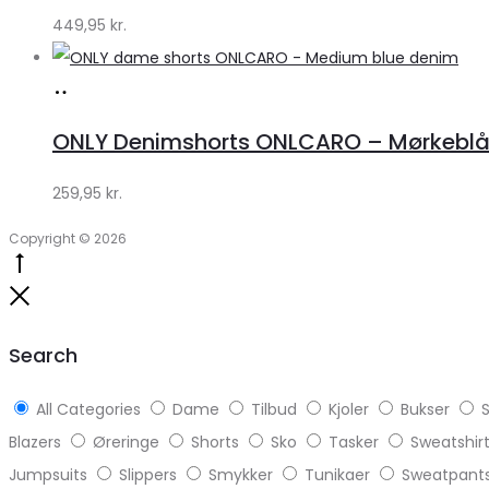
449,95
kr.
Køb
hos
ONLY Denimshorts ONLCARO – Mørkebl
Klædeskabet.dk
259,95
kr.
Copyright © 2026
Go
to
Close
top
Search
All Categories
Dame
Tilbud
Kjoler
Bukser
S
Blazers
Øreringe
Shorts
Sko
Tasker
Sweatshir
Jumpsuits
Slippers
Smykker
Tunikaer
Sweatpant