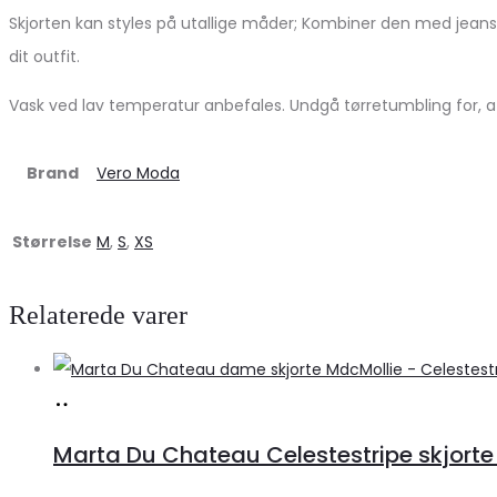
Skjorten kan styles på utallige måder; Kombiner den med jeans 
dit outfit.
Vask ved lav temperatur anbefales. Undgå tørretumbling for, at b
Brand
Vero Moda
Størrelse
M
,
S
,
XS
Relaterede varer
Køb
hos
Marta Du Chateau Celestestripe skjorte
Klædeskabet.dk