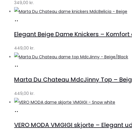
349,00
kr.
Køb
hos
Elegant Beige Dame Knickers – Komfort o
Klædeskabet.dk
449,00
kr.
Køb
hos
Marta Du Chateau MdcJinny Top – Beige
Klædeskabet.dk
449,00
kr.
Køb
hos
VERO MODA VMGIGI skjorte – Elegant uds
Klædeskabet.dk