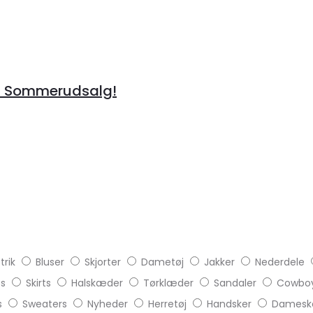
å Sommerudsalg!
trik
Bluser
Skjorter
Dametøj
Jakker
Nederdele
ts
Skirts
Halskæder
Tørklæder
Sandaler
Cowboy
s
Sweaters
Nyheder
Herretøj
Handsker
Damesk