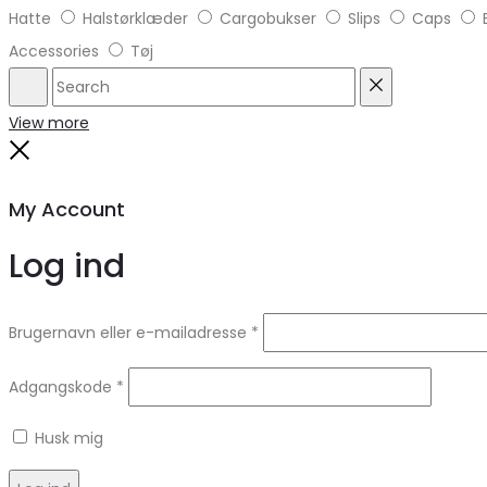
Hatte
Halstørklæder
Cargobukser
Slips
Caps
Accessories
Tøj
Search
Reset
View more
Close
My Account
Log ind
Brugernavn eller e-mailadresse
*
Adgangskode
*
Husk mig