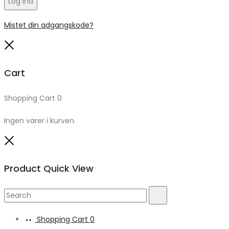
Log ind
Mistet din adgangskode?
Close
Cart
Shopping Cart
0
Ingen varer i kurven.
Close
Product Quick View
Search
Search
for:
Shopping Cart
0