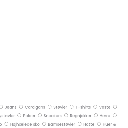
Jeans
Cardigans
Støvler
T-shirts
Veste
støvler
Poloer
Sneakers
Regnjakker
Herre
o
Højhælede sko
Bamsestøvler
Hatte
Huer &