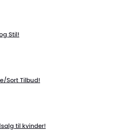
g Stil!
/Sort Tilbud!
alg til kvinder!