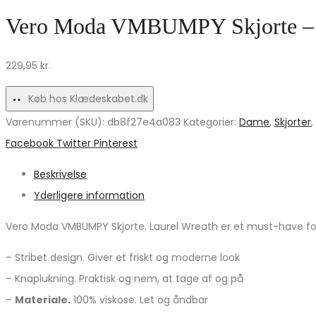
Skjorte
Hot
Vero Moda VMBUMPY Skjorte – L
–
Chocolate
Uundgåelig
Melange
229,95
kr.
Hverdagsstil
på
udsalg!
Køb hos Klædeskabet.dk
Varenummer (SKU):
db8f27e4a083
Kategorier:
Dame
,
Skjorter
,
Share
Facebook
Twitter
Pinterest
Beskrivelse
Yderligere information
Vero Moda VMBUMPY Skjorte. Laurel Wreath er et must-have for d
– Stribet design. Giver et friskt og moderne look
– Knaplukning. Praktisk og nem, at tage af og på
–
Materiale.
100% viskose. Let og åndbar