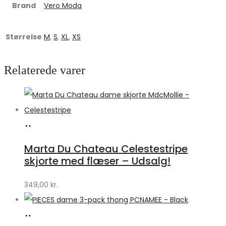
Brand
Vero Moda
Størrelse
M
,
S
,
XL
,
XS
Relaterede varer
Køb
hos
Marta Du Chateau Celestestripe
Klædeskabet.dk
skjorte med flæser – Udsalg!
349,00
kr.
Køb