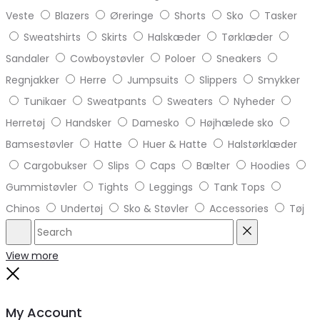
Veste
Blazers
Øreringe
Shorts
Sko
Tasker
Sweatshirts
Skirts
Halskæder
Tørklæder
Sandaler
Cowboystøvler
Poloer
Sneakers
Regnjakker
Herre
Jumpsuits
Slippers
Smykker
Tunikaer
Sweatpants
Sweaters
Nyheder
Herretøj
Handsker
Damesko
Højhælede sko
Bamsestøvler
Hatte
Huer & Hatte
Halstørklæder
Cargobukser
Slips
Caps
Bælter
Hoodies
Gummistøvler
Tights
Leggings
Tank Tops
Chinos
Undertøj
Sko & Støvler
Accessories
Tøj
Search
Reset
View more
Close
My Account