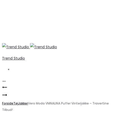
Trend Studio
Search
Product
Elegant
navigation
Marta
Militærgrøn
Du
Forside
Bluse
Tøj
Jakker
Vero Moda VMNALINA Puffer Vinterjakke – Travertine
Tilbud!
Chateau
til