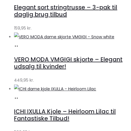
hos
Elegant sort stringtrusse – 3-pak til
Klædeskabet.dk
daglig brug tilbud
159,95
kr.
Køb
hos
VERO MODA VMGIGI skjorte – Elegant
Klædeskabet.dk
udsalg til kvinder!
449,95
kr.
Køb
hos
ICHI IXULLA Kjole – Heirloom Lilac til
Klædeskabet.dk
Fantastiske Tilbud!