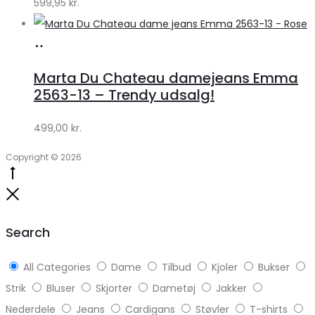
599,95
kr.
Køb
hos
Marta Du Chateau damejeans Emma
Klædeskabet.dk
2563-13 – Trendy udsalg!
499,00
kr.
Copyright © 2026
Go
to
Close
top
Search
All Categories
Dame
Tilbud
Kjoler
Bukser
Strik
Bluser
Skjorter
Dametøj
Jakker
Nederdele
Jeans
Cardigans
Støvler
T-shirts