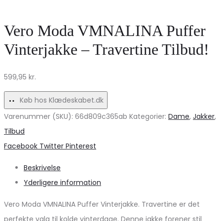
MdcRiley
Dame
skjorte
–
Vero Moda VMNALINA Puffer
–
Tidløs
Vinterjakke – Travertine Tilbud!
Hvid
Stil
med
og
599,95
kr.
blomsterdetaljer
Komfort
Køb hos Klædeskabet.dk
Varenummer (SKU):
66d809c365ab
Kategorier:
Dame
,
Jakker
,
Tilbud
Share
Facebook
Twitter
Pinterest
Beskrivelse
Yderligere information
Vero Moda VMNALINA Puffer Vinterjakke. Travertine er det
perfekte valg til kolde vinterdage. Denne jakke forener stil