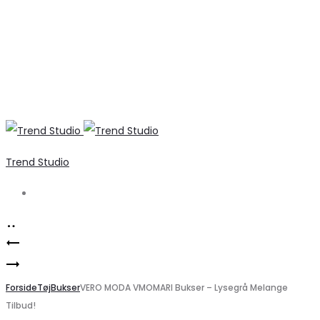
Trend Studio
Search
Product
Marta
navigation
ONLY
du
Top
Forside
Chateau
Tøj
Bukser
VERO MODA VMOMARI Bukser – Lysegrå Melange
Tilbud!
ONLREVA
MdcLucinde