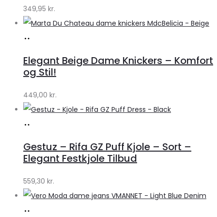
349,95
kr.
Køb
hos
Elegant Beige Dame Knickers – Komfort
Klædeskabet.dk
og Stil!
449,00
kr.
Køb
hos
Gestuz – Rifa GZ Puff Kjole – Sort –
Lykke
Elegant Festkjole Tilbud
by
559,30
kr.
Lykke
Køb