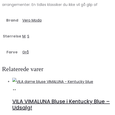
arrangementer. En tidløs klassiker du ikke vil gå glip af
Brand
Vero Moda
Størrelse
M
,
S
Farve
Grå
Relaterede varer
Køb
hos
VILA VIMALUNA Bluse i Kentucky Blue –
Klædeskabet.dk
Udsalg!