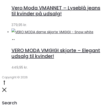
hos
Vero Moda VMANNET – Lyseblå jeans
Klædeskabet.dk
til kvinder på udsalg!
379,95
kr.
Køb
hos
VERO MODA VMGIGI skjorte – Elegant
Klædeskabet.dk
udsalg til kvinder!
449,95
kr.
Copyright © 2026
Go
to
Close
top
Search