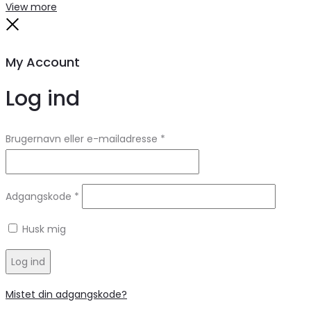
Search
Reset
View more
Close
My Account
Log ind
Brugernavn eller e-mailadresse
*
Adgangskode
*
Husk mig
Log ind
Mistet din adgangskode?