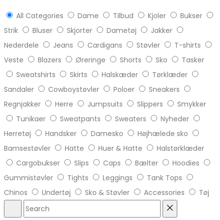
All Categories
Dame
Tilbud
Kjoler
Bukser
Strik
Bluser
Skjorter
Dametøj
Jakker
Nederdele
Jeans
Cardigans
Støvler
T-shirts
Veste
Blazers
Øreringe
Shorts
Sko
Tasker
Sweatshirts
Skirts
Halskæder
Tørklæder
Sandaler
Cowboystøvler
Poloer
Sneakers
Regnjakker
Herre
Jumpsuits
Slippers
Smykker
Tunikaer
Sweatpants
Sweaters
Nyheder
Herretøj
Handsker
Damesko
Højhælede sko
Bamsestøvler
Hatte
Huer & Hatte
Halstørklæder
Cargobukser
Slips
Caps
Bælter
Hoodies
Gummistøvler
Tights
Leggings
Tank Tops
Chinos
Undertøj
Sko & Støvler
Accessories
Tøj