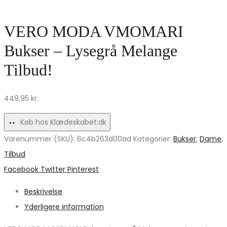
–
6767
Mocha
Kjole
VERO MODA VMOMARI
Meringue
–
Bukser – Lysegrå Melange
på
Jeans
Tilbud!
udsalg!
Blue
Udsalg!
449,95
kr.
Køb hos Klædeskabet.dk
Varenummer (SKU):
6c4b263d00ad
Kategorier:
Bukser
,
Dame
,
Tilbud
Share
Facebook
Twitter
Pinterest
Beskrivelse
Yderligere information