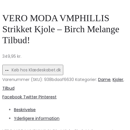
i
–
Birch
Mellemlang
VERO MODA VMPHILLIS
–
Elegance
Strikket Kjole – Birch Melange
Fantastisk
til
Tilbud!
udsalg!
Ethvert
Eventyr
349,95
kr.
Køb hos Klædeskabet.dk
Varenummer (SKU):
938bdaaf6630
Kategorier:
Dame
,
Kjoler
,
Tilbud
Share
Facebook
Twitter
Pinterest
Beskrivelse
Yderligere information