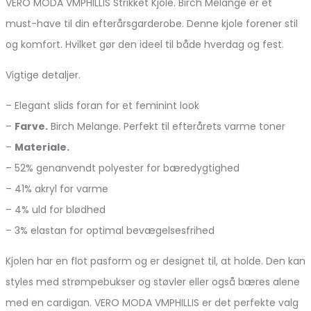
VERO MODA VMPHILLIS Strikket Kjole. Birch Melange er et
must-have til din efterårsgarderobe. Denne kjole forener stil
og komfort. Hvilket gør den ideel til både hverdag og fest.
Vigtige detaljer.
– Elegant slids foran for et feminint look
–
Farve.
Birch Melange. Perfekt til efterårets varme toner
–
Materiale.
– 52% genanvendt polyester for bæredygtighed
– 41% akryl for varme
– 4% uld for blødhed
– 3% elastan for optimal bevægelsesfrihed
Kjolen har en flot pasform og er designet til, at holde. Den kan
styles med strømpebukser og støvler eller også bæres alene
med en cardigan. VERO MODA VMPHILLIS er det perfekte valg