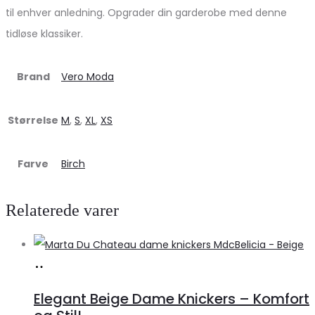
til enhver anledning. Opgrader din garderobe med denne
tidløse klassiker.
Brand
Vero Moda
Størrelse
M
,
S
,
XL
,
XS
Farve
Birch
Relaterede varer
Køb
hos
Elegant Beige Dame Knickers – Komfort
Klædeskabet.dk