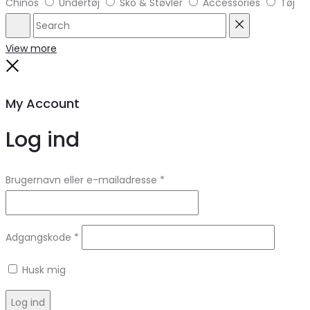
Chinos
Undertøj
Sko & Støvler
Accessories
Tøj
Search
Reset
View more
Close
My Account
Log ind
Brugernavn eller e-mailadresse
*
Adgangskode
*
Husk mig
Log ind