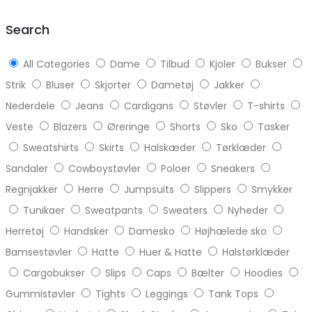
top
Search
All Categories
Dame
Tilbud
Kjoler
Bukser
Strik
Bluser
Skjorter
Dametøj
Jakker
Nederdele
Jeans
Cardigans
Støvler
T-shirts
Veste
Blazers
Øreringe
Shorts
Sko
Tasker
Sweatshirts
Skirts
Halskæder
Tørklæder
Sandaler
Cowboystøvler
Poloer
Sneakers
Regnjakker
Herre
Jumpsuits
Slippers
Smykker
Tunikaer
Sweatpants
Sweaters
Nyheder
Herretøj
Handsker
Damesko
Højhælede sko
Bamsestøvler
Hatte
Huer & Hatte
Halstørklæder
Cargobukser
Slips
Caps
Bælter
Hoodies
Gummistøvler
Tights
Leggings
Tank Tops