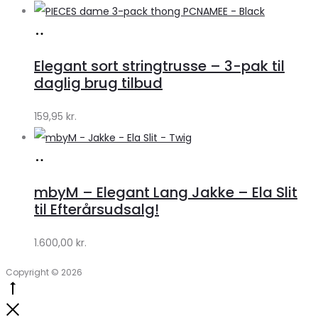
Køb
hos
Elegant sort stringtrusse – 3-pak til
Klædeskabet.dk
daglig brug tilbud
159,95
kr.
Køb
hos
mbyM – Elegant Lang Jakke – Ela Slit
Lykke
til Efterårsudsalg!
by
1.600,00
kr.
Lykke
Copyright © 2026
Go
to
Close