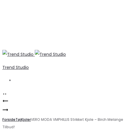
Trend Studio
Search
Product
Vero
navigation
Strikket
Moda
damekjole
Forside
VMNANCY
Tøj
Kjoler
VERO MODA VMPHILLIS Strikket Kjole – Birch Melange
Tilbud!
PCNINA
Kjole