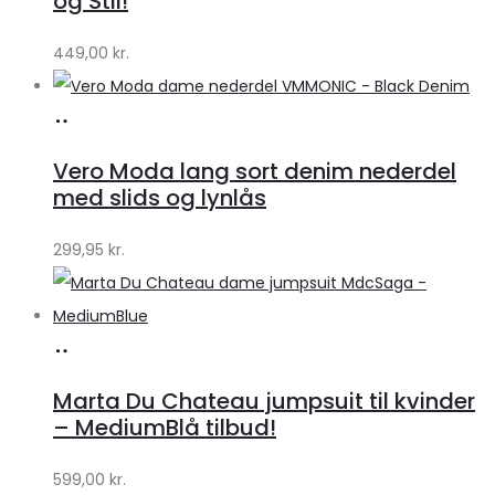
og Stil!
449,00
kr.
Køb
hos
Vero Moda lang sort denim nederdel
Klædeskabet.dk
med slids og lynlås
299,95
kr.
Køb
hos
Marta Du Chateau jumpsuit til kvinder
Klædeskabet.dk
– MediumBlå tilbud!
599,00
kr.