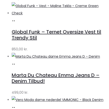
Køb
hos
Global Funk – Ternet Oversize Vest til
Lykke
Trendy Stil
by
850,00
kr.
Lykke
Køb
hos
Marta Du Chateau Emma Jeans D –
Klædeskabet.dk
Denim Tilbud!
499,00
kr.
Køb