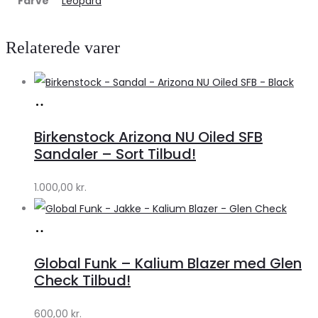
Farve
Leopard
Relaterede varer
Køb
hos
Birkenstock Arizona NU Oiled SFB
Lykke
Sandaler – Sort Tilbud!
by
1.000,00
kr.
Lykke
Køb
hos
Global Funk – Kalium Blazer med Glen
Lykke
Check Tilbud!
by
600,00
kr.
Lykke