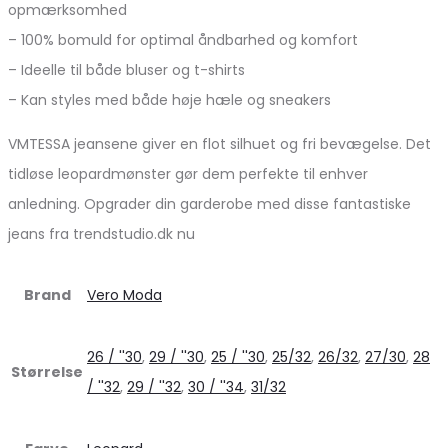
opmærksomhed
– 100% bomuld for optimal åndbarhed og komfort
– Ideelle til både bluser og t-shirts
– Kan styles med både høje hæle og sneakers
VMTESSA jeansene giver en flot silhuet og fri bevægelse. Det
tidløse leopardmønster gør dem perfekte til enhver
anledning. Opgrader din garderobe med disse fantastiske
jeans fra trendstudio.dk nu
Brand
Vero Moda
26 / ''30
,
29 / ''30
,
25 / ''30
,
25/32
,
26/32
,
27/30
,
28
Størrelse
/ ''32
,
29 / ''32
,
30 / ''34
,
31/32