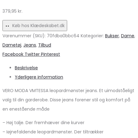
udsalg!
379,95
kr.
Køb hos Klædeskabet.dk
Varenummer (SKU):
70fdba0bbc64
Kategorier:
Bukser
,
Dame
,
Dametøj
,
Jeans
,
Tilbud
Share
Facebook
Twitter
Pinterest
Beskrivelse
Yderligere information
VERO MODA VMTESSA leopardmønster jeans. Et uimodståeligt
valg til din garderobe. Disse jeans forener stil og komfort på
en enestående måde
– Høj talje. Der fremhæver dine kurver
– Iøjnefaldende leopardmønster. Der tiltrækker