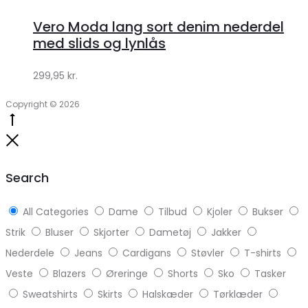
hos
Vero Moda lang sort denim nederdel
Klædeskabet.dk
med slids og lynlås
299,95
kr.
Copyright © 2026
Go
to
Close
top
Search
All Categories
Dame
Tilbud
Kjoler
Bukser
Strik
Bluser
Skjorter
Dametøj
Jakker
Nederdele
Jeans
Cardigans
Støvler
T-shirts
Veste
Blazers
Øreringe
Shorts
Sko
Tasker
Sweatshirts
Skirts
Halskæder
Tørklæder