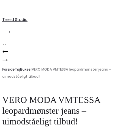
Trend Studio
Search
Product
Elegant
navigation
Marta
Festkjole
du
Forside
MdcNovia
Tøj
Bukser
VERO MODA VMTESSA leopardmønster jeans –
uimodståeligt tilbud!
Château
6394
MdcOceane
–
6515
Bluescuro
VERO MODA VMTESSA
–
til
leopardmønster jeans –
Fango4742
Fest!
uimodståeligt tilbud!
på