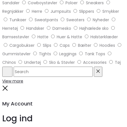
Sandaler
Cowboystøvler
Poloer
Sneakers
Regnjakker
Herre
Jumpsuits
Slippers
Smykker
Tunikaer
Sweatpants
Sweaters
Nyheder
Herretøj
Handsker
Damesko
Højhælede sko
Bamsestøvler
Hatte
Huer & Hatte
Halstørklæder
Cargobukser
Slips
Caps
Bælter
Hoodies
Gummistøvler
Tights
Leggings
Tank Tops
Chinos
Undertøj
Sko & Støvler
Accessories
Tøj
Search
Reset
View more
Close
My Account
Log ind