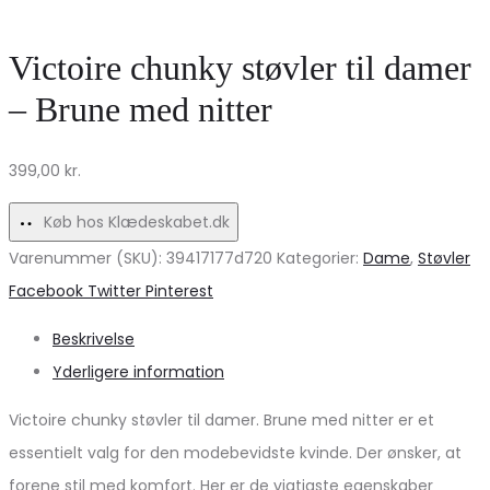
Sko
–
–
Tourmaline
Victoire chunky støvler til damer
Udsalg
CLOUD
– Brune med nitter
du
DANCER
ikke
på
399,00
kr.
må
udsalg!
gå
Køb hos Klædeskabet.dk
glip
Varenummer (SKU):
39417177d720
Kategorier:
Dame
,
Støvler
af!
Share
Facebook
Twitter
Pinterest
Beskrivelse
Yderligere information
Victoire chunky støvler til damer. Brune med nitter er et
essentielt valg for den modebevidste kvinde. Der ønsker, at
forene stil med komfort. Her er de vigtigste egenskaber