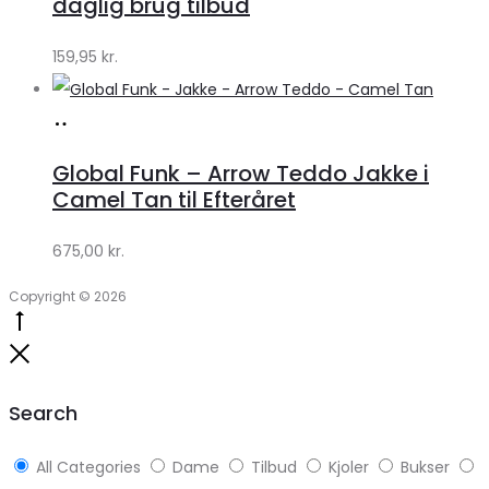
daglig brug tilbud
159,95
kr.
Køb
hos
Global Funk – Arrow Teddo Jakke i
Lykke
Camel Tan til Efteråret
by
675,00
kr.
Lykke
Copyright © 2026
Go
to
Close
top
Search
All Categories
Dame
Tilbud
Kjoler
Bukser