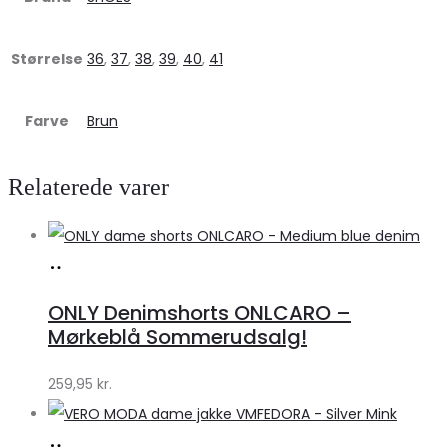
Størrelse
36
,
37
,
38
,
39
,
40
,
41
Farve
Brun
Relaterede varer
Køb
hos
ONLY Denimshorts ONLCARO –
Klædeskabet.dk
Mørkeblå Sommerudsalg!
259,95
kr.
Køb