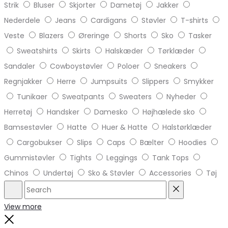
Strik
Bluser
Skjorter
Dametøj
Jakker
Nederdele
Jeans
Cardigans
Støvler
T-shirts
Veste
Blazers
Øreringe
Shorts
Sko
Tasker
Sweatshirts
Skirts
Halskæder
Tørklæder
Sandaler
Cowboystøvler
Poloer
Sneakers
Regnjakker
Herre
Jumpsuits
Slippers
Smykker
Tunikaer
Sweatpants
Sweaters
Nyheder
Herretøj
Handsker
Damesko
Højhælede sko
Bamsestøvler
Hatte
Huer & Hatte
Halstørklæder
Cargobukser
Slips
Caps
Bælter
Hoodies
Gummistøvler
Tights
Leggings
Tank Tops
Chinos
Undertøj
Sko & Støvler
Accessories
Tøj
Search
Reset
View more
Close