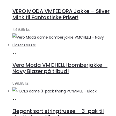
hos
VERO MODA VMFEDORA Jakke – Silver
Klædeskabet.dk
Mink til Fantastiske Priser!
449,95
kr.
Køb
hos
Vero Moda VMCHELLI bomberjakke –
Klædeskabet.dk
Navy Blazer på tilbud!
599,95
kr.
Køb
hos
Elegant sort stringtrusse – 3-pak til
Klædeskabet.dk