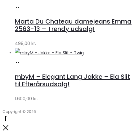
Køb
hos
Marta Du Chateau damejeans Emma
Klædeskabet.dk
2563-13 – Trendy udsalg!
499,00
kr.
Køb
hos
mbyM – Elegant Lang Jakke – Ela Slit
Lykke
til Efterårsudsalg!
by
1.600,00
kr.
Lykke
Copyright © 2026
Go
to
Close
top