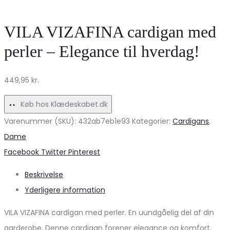
–
–
Tidløs
Lys
VILA VIZAFINA cardigan med
Elegance
Hvid
perler – Elegance til hverdag!
til
Tilbud!
Hverdagen
449,95
kr.
Køb hos Klædeskabet.dk
Varenummer (SKU):
432ab7eb1e93
Kategorier:
Cardigans
,
Dame
Share
Facebook
Twitter
Pinterest
Beskrivelse
Yderligere information
VILA VIZAFINA cardigan med perler. En uundgåelig del af din
garderobe. Denne cardigan forener elegance og komfort.