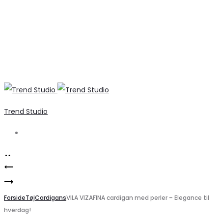
Trend Studio
Search
Product
Pieces
navigation
ONLY
T-
DAME
Forside
shirt
Tøj
Cardigans
VILA VIZAFINA cardigan med perler – Elegance til
hverdag!
STRIKTOP
PCSKYLAR