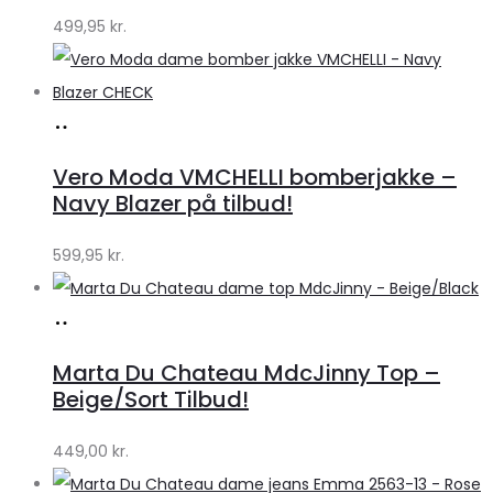
499,95
kr.
Køb
hos
Vero Moda VMCHELLI bomberjakke –
Klædeskabet.dk
Navy Blazer på tilbud!
599,95
kr.
Køb
hos
Marta Du Chateau MdcJinny Top –
Klædeskabet.dk
Beige/Sort Tilbud!
449,00
kr.