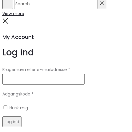
Search
Reset
View more
Close
My Account
Log ind
Brugernavn eller e-mailadresse
*
Adgangskode
*
Husk mig
Log ind