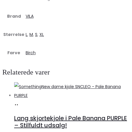
Brand
VILA
Størrelse
L
,
M
,
S
,
XL
Farve
Birch
Relaterede varer
Køb
hos
Lang skjortekjole i Pale Banana PURPLE
Klædeskabet.dk
– Stilfuldt udsalg!