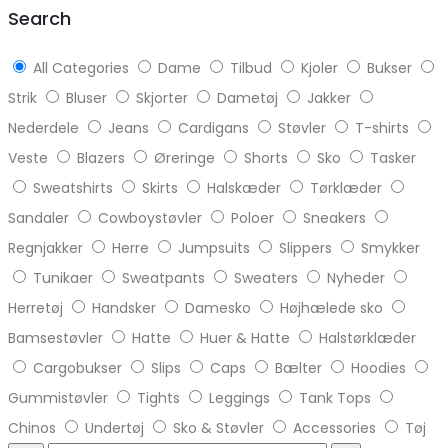
Search
All Categories
Dame
Tilbud
Kjoler
Bukser
Strik
Bluser
Skjorter
Dametøj
Jakker
Nederdele
Jeans
Cardigans
Støvler
T-shirts
Veste
Blazers
Øreringe
Shorts
Sko
Tasker
Sweatshirts
Skirts
Halskæder
Tørklæder
Sandaler
Cowboystøvler
Poloer
Sneakers
Regnjakker
Herre
Jumpsuits
Slippers
Smykker
Tunikaer
Sweatpants
Sweaters
Nyheder
Herretøj
Handsker
Damesko
Højhælede sko
Bamsestøvler
Hatte
Huer & Hatte
Halstørklæder
Cargobukser
Slips
Caps
Bælter
Hoodies
Gummistøvler
Tights
Leggings
Tank Tops
Chinos
Undertøj
Sko & Støvler
Accessories
Tøj