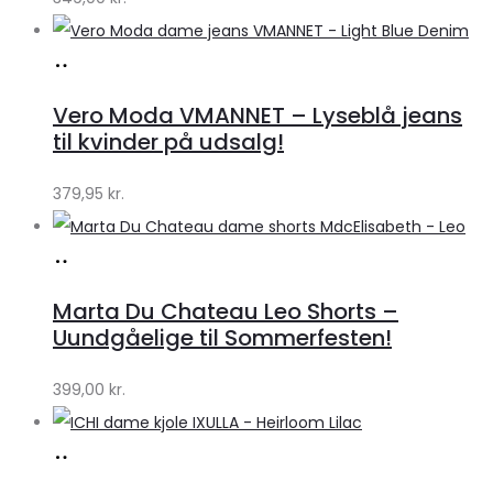
Køb
hos
Vero Moda VMANNET – Lyseblå jeans
Klædeskabet.dk
til kvinder på udsalg!
379,95
kr.
Køb
hos
Marta Du Chateau Leo Shorts –
Klædeskabet.dk
Uundgåelige til Sommerfesten!
399,00
kr.
Køb
hos