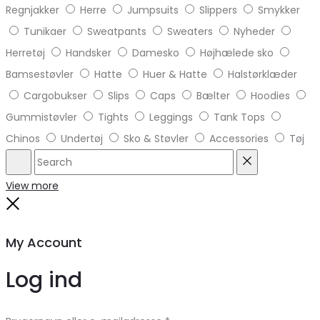
Regnjakker
Herre
Jumpsuits
Slippers
Smykker
Tunikaer
Sweatpants
Sweaters
Nyheder
Herretøj
Handsker
Damesko
Højhælede sko
Bamsestøvler
Hatte
Huer & Hatte
Halstørklæder
Cargobukser
Slips
Caps
Bælter
Hoodies
Gummistøvler
Tights
Leggings
Tank Tops
Chinos
Undertøj
Sko & Støvler
Accessories
Tøj
Search
Reset
View more
Close
My Account
Log ind