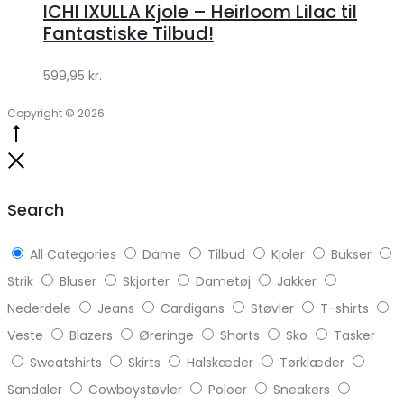
ICHI IXULLA Kjole – Heirloom Lilac til
Klædeskabet.dk
Fantastiske Tilbud!
599,95
kr.
Copyright © 2026
Go
to
Close
top
Search
All Categories
Dame
Tilbud
Kjoler
Bukser
Strik
Bluser
Skjorter
Dametøj
Jakker
Nederdele
Jeans
Cardigans
Støvler
T-shirts
Veste
Blazers
Øreringe
Shorts
Sko
Tasker
Sweatshirts
Skirts
Halskæder
Tørklæder
Sandaler
Cowboystøvler
Poloer
Sneakers