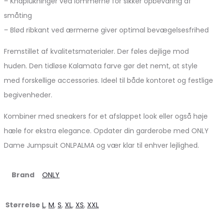
– Knaplukninger ved lommerne for sikker opbevaring af
småting
– Blød ribkant ved ærmerne giver optimal bevægelsesfrihed
Fremstillet af kvalitetsmaterialer. Der føles dejlige mod
huden. Den tidløse Kalamata farve gør det nemt, at style
med forskellige accessories. Ideel til både kontoret og festlige
begivenheder.
Kombiner med sneakers for et afslappet look eller også høje
hæle for ekstra elegance. Opdater din garderobe med ONLY
Dame Jumpsuit ONLPALMA og vær klar til enhver lejlighed.
Brand
ONLY
Størrelse
L
,
M
,
S
,
XL
,
XS
,
XXL