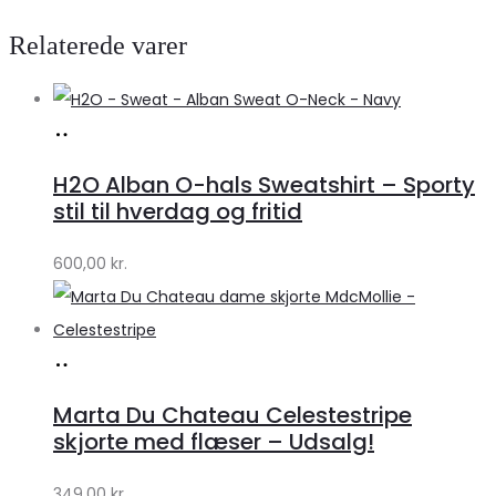
Relaterede varer
Køb
hos
H2O Alban O-hals Sweatshirt – Sporty
Lykke
stil til hverdag og fritid
by
600,00
kr.
Lykke
Køb
hos
Marta Du Chateau Celestestripe
Klædeskabet.dk
skjorte med flæser – Udsalg!
349,00
kr.