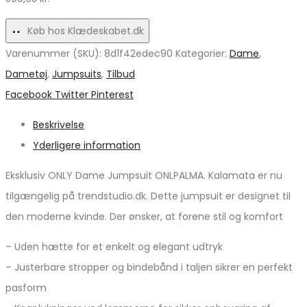
Køb hos Klædeskabet.dk
Varenummer (SKU):
8d1f42edec90
Kategorier:
Dame
,
Dametøj
,
Jumpsuits
,
Tilbud
Share
Facebook
Twitter
Pinterest
Beskrivelse
Yderligere information
Eksklusiv ONLY Dame Jumpsuit ONLPALMA. Kalamata er nu
tilgængelig på trendstudio.dk. Dette jumpsuit er designet til
den moderne kvinde. Der ønsker, at forene stil og komfort
– Uden hætte for et enkelt og elegant udtryk
– Justerbare stropper og bindebånd i taljen sikrer en perfekt
pasform