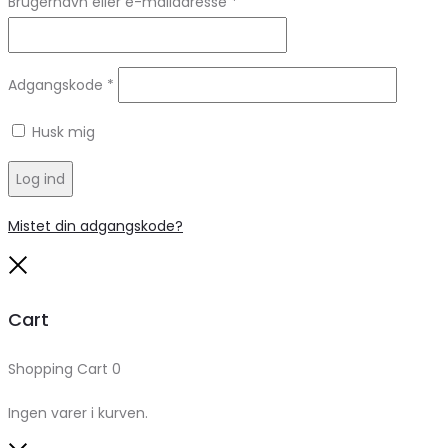
Brugernavn eller e-mailadresse
*
Adgangskode
*
Husk mig
Log ind
Mistet din adgangskode?
Close
Cart
Shopping Cart
0
Ingen varer i kurven.