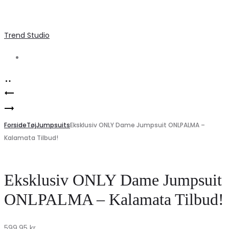
Trend Studio
Search
Product
ONLY
navigation
Eksklusiv
dame
ONLY
Forside
jumpsuit
Tøj
Jumpsuits
Eksklusiv ONLY Dame Jumpsuit ONLPALMA –
Kalamata Tilbud!
Jumpsuit
ONLPERNILLE
ONLPALMA
–
–
Chocolate
Eksklusiv ONLY Dame Jumpsuit
Night
Brown
ONLPALMA – Kalamata Tilbud!
Sky
Tilbud!
599,95
kr.