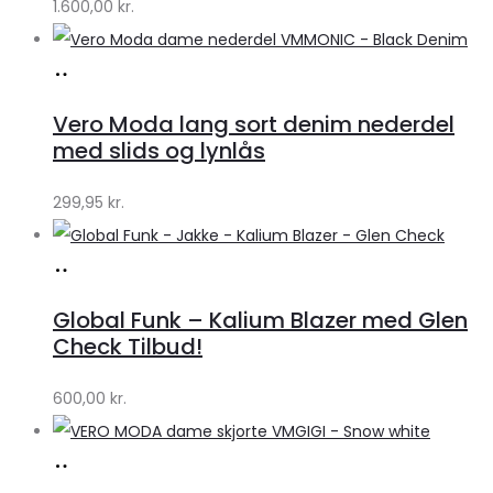
1.600,00
kr.
Lykke
Køb
hos
Vero Moda lang sort denim nederdel
Klædeskabet.dk
med slids og lynlås
299,95
kr.
Køb
hos
Global Funk – Kalium Blazer med Glen
Lykke
Check Tilbud!
by
600,00
kr.
Lykke
Køb