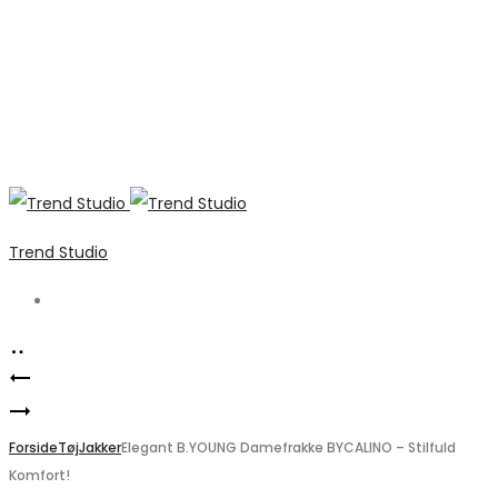
Trend Studio
Search
Product
Marta
navigation
Marta
Du
du
Forside
Chateau
Tøj
Jakker
Elegant B.YOUNG Damefrakke BYCALINO – Stilfuld
Komfort!
Chateau
Emma