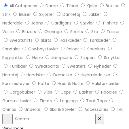
All Categories
Dame
Tilbud
Kjoler
Bukser
Strik
Bluser
Skjorter
Dametøj
Jakker
Nederdele
Jeans
Cardigans
Støvler
T-shirts
Veste
Blazers
Øreringe
Shorts
Sko
Tasker
Sweatshirts
Skirts
Halskæder
Tørklæder
Sandaler
Cowboystøvler
Poloer
Sneakers
Regnjakker
Herre
Jumpsuits
Slippers
Smykker
Tunikaer
Sweatpants
Sweaters
Nyheder
Herretøj
Handsker
Damesko
Højhælede sko
Bamsestøvler
Hatte
Huer & Hatte
Halstørklæder
Cargobukser
Slips
Caps
Bælter
Hoodies
Gummistøvler
Tights
Leggings
Tank Tops
Chinos
Undertøj
Sko & Støvler
Accessories
Tøj
Search
Reset
View more