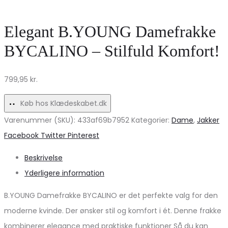
dame
26115
jeans
damejeans
Elegant B.YOUNG Damefrakke
MdcNora
–
BYCALINO – Stilfuld Komfort!
MDC229-
Elegant
8711
hverdagstil
799,95
kr.
–
Military
Køb hos Klædeskabet.dk
Varenummer (SKU):
433af69b7952
Kategorier:
Dame
,
Jakker
Share
Facebook
Twitter
Pinterest
Beskrivelse
Yderligere information
B.YOUNG Damefrakke BYCALINO er det perfekte valg for den
moderne kvinde. Der ønsker stil og komfort i ét. Denne frakke
kombinerer elegance med praktiske funktioner Så du kan