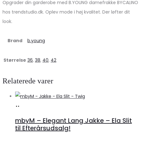
Opgrader din garderobe med B.YOUNG damefrakke BYCALINO
hos trendstudio.dk. Oplev mode i høj kvalitet. Der løfter dit
look.
Brand
b.young
Størrelse
36
,
38
,
40
,
42
Relaterede varer
Køb
hos
mbyM – Elegant Lang Jakke – Ela Slit
Lykke
til Efterårsudsalg!
by