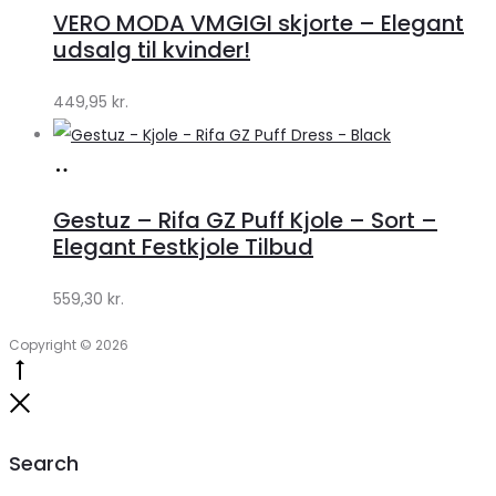
hos
VERO MODA VMGIGI skjorte – Elegant
Klædeskabet.dk
udsalg til kvinder!
449,95
kr.
Køb
hos
Gestuz – Rifa GZ Puff Kjole – Sort –
Lykke
Elegant Festkjole Tilbud
by
559,30
kr.
Lykke
Copyright © 2026
Go
to
Close
top
Search