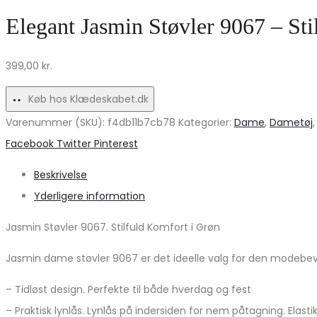
–
2117
Elegant Jasmin Støvler 9067 – Sti
Elegante
–
leopardprint
Black
399,00
kr.
sko
til
Køb hos Klædeskabet.dk
kvinder
Varenummer (SKU):
f4db11b7cb78
Kategorier:
Dame
,
Dametøj
Share
Facebook
Twitter
Pinterest
Beskrivelse
Yderligere information
Jasmin Støvler 9067. Stilfuld Komfort i Grøn
Jasmin dame støvler 9067 er det ideelle valg for den modebevi
– Tidløst design. Perfekte til både hverdag og fest
– Praktisk lynlås. Lynlås på indersiden for nem påtagning. Elast