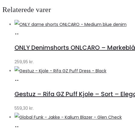
Relaterede varer
Køb
hos
ONLY Denimshorts ONLCARO – Mørkebl
Klædeskabet.dk
259,95
kr.
Køb
hos
Gestuz – Rifa GZ Puff Kjole – Sort – Eleg
Lykke
by
559,30
kr.
Lykke
Køb
hos