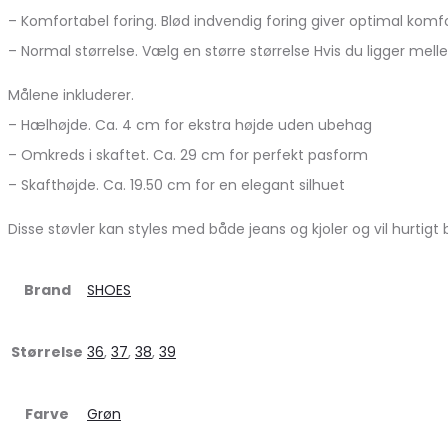
– Komfortabel foring. Blød indvendig foring giver optimal komf
– Normal størrelse. Vælg en større størrelse Hvis du ligger mell
Målene inkluderer.
– Hælhøjde. Ca. 4 cm for ekstra højde uden ubehag
– Omkreds i skaftet. Ca. 29 cm for perfekt pasform
– Skafthøjde. Ca. 19.50 cm for en elegant silhuet
Disse støvler kan styles med både jeans og kjoler og vil hurtigt
Brand
SHOES
Størrelse
36
,
37
,
38
,
39
Farve
Grøn