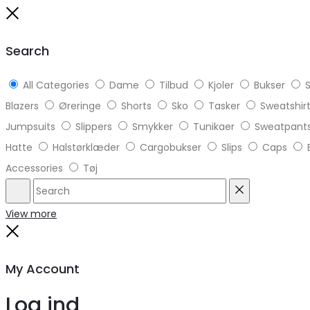
to
Close
top
Search
All Categories
Dame
Tilbud
Kjoler
Bukser
S
Blazers
Øreringe
Shorts
Sko
Tasker
Sweatshir
Jumpsuits
Slippers
Smykker
Tunikaer
Sweatpant
Hatte
Halstørklæder
Cargobukser
Slips
Caps
Accessories
Tøj
Search
Reset
View more
Close
My Account
Log ind