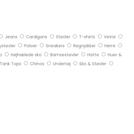
Jeans
Cardigans
Støvler
T-shirts
Veste
støvler
Poloer
Sneakers
Regnjakker
Herre
o
Højhælede sko
Bamsestøvler
Hatte
Huer &
Tank Tops
Chinos
Undertøj
Sko & Støvler