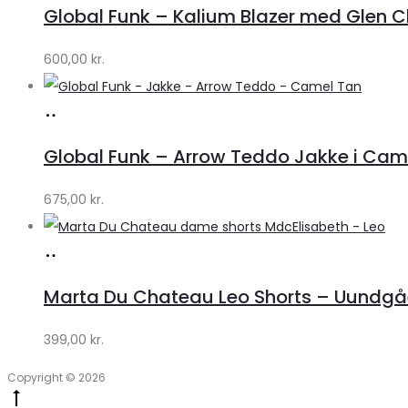
Global Funk – Kalium Blazer med Glen C
Lykke
by
600,00
kr.
Lykke
Køb
hos
Global Funk – Arrow Teddo Jakke i Camel
Lykke
by
675,00
kr.
Lykke
Køb
hos
Marta Du Chateau Leo Shorts – Uundgåe
Klædeskabet.dk
399,00
kr.
Copyright © 2026
Go