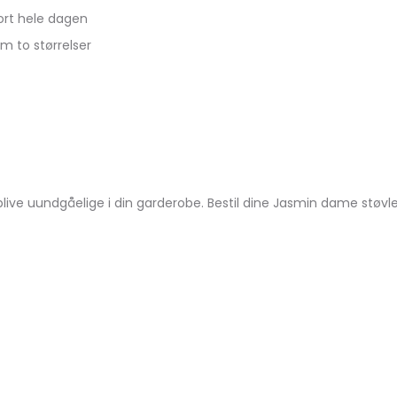
ort hele dagen
em to størrelser
 blive uundgåelige i din garderobe. Bestil dine Jasmin dame støvl