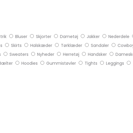
trik
Bluser
Skjorter
Dametøj
Jakker
Nederdele
ts
Skirts
Halskæder
Tørklæder
Sandaler
Cowboy
s
Sweaters
Nyheder
Herretøj
Handsker
Damesk
Bælter
Hoodies
Gummistøvler
Tights
Leggings