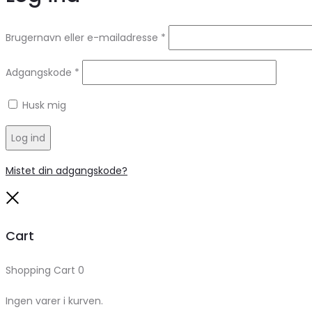
Brugernavn eller e-mailadresse
*
Adgangskode
*
Husk mig
Log ind
Mistet din adgangskode?
Close
Cart
Shopping Cart
0
Ingen varer i kurven.