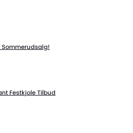
å Sommerudsalg!
ant Festkjole Tilbud