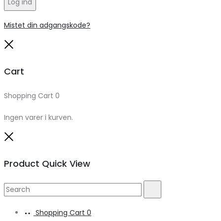
Log ind
Mistet din adgangskode?
Close
Cart
Shopping Cart
0
Ingen varer i kurven.
Close
Product Quick View
Search
Search
for:
Shopping Cart
0