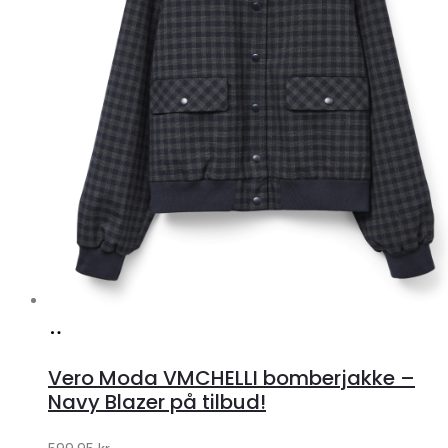
Køb
hos
Vero Moda VMCHELLI bomberjakke –
Klædeskabet.dk
Navy Blazer på tilbud!