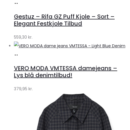
Køb
hos
Gestuz – Rifa GZ Puff Kjole – Sort –
Lykke
Elegant Festkjole Tilbud
by
559,30
kr.
Lykke
Køb
hos
VERO MODA VMTESSA damejeans –
Klædeskabet.dk
Lys blå denimtilbud!
379,95
kr.