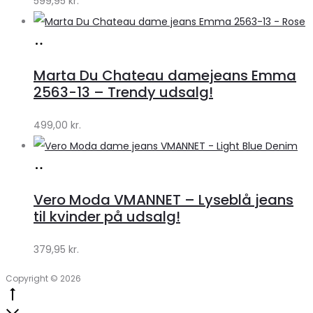
599,95
kr.
Køb
hos
Marta Du Chateau damejeans Emma
Klædeskabet.dk
2563-13 – Trendy udsalg!
499,00
kr.
Køb
hos
Vero Moda VMANNET – Lyseblå jeans
Klædeskabet.dk
til kvinder på udsalg!
379,95
kr.
Copyright © 2026
Go