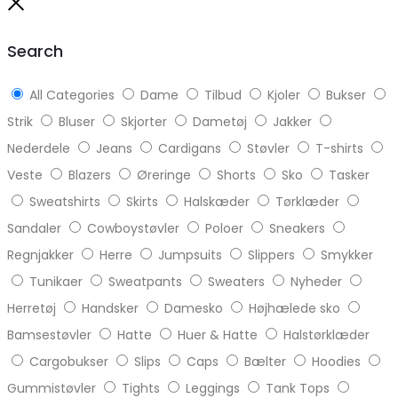
to
Close
top
Search
All Categories
Dame
Tilbud
Kjoler
Bukser
Strik
Bluser
Skjorter
Dametøj
Jakker
Nederdele
Jeans
Cardigans
Støvler
T-shirts
Veste
Blazers
Øreringe
Shorts
Sko
Tasker
Sweatshirts
Skirts
Halskæder
Tørklæder
Sandaler
Cowboystøvler
Poloer
Sneakers
Regnjakker
Herre
Jumpsuits
Slippers
Smykker
Tunikaer
Sweatpants
Sweaters
Nyheder
Herretøj
Handsker
Damesko
Højhælede sko
Bamsestøvler
Hatte
Huer & Hatte
Halstørklæder
Cargobukser
Slips
Caps
Bælter
Hoodies
Gummistøvler
Tights
Leggings
Tank Tops