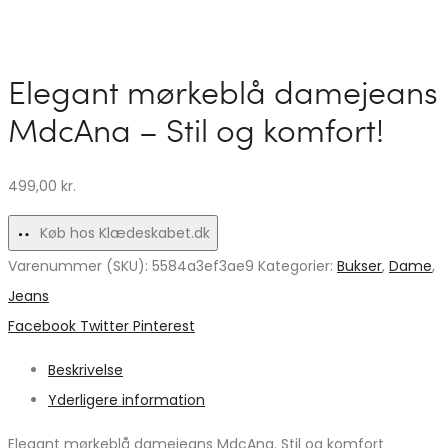
Støvler
Hjerter
–
–
Uundgåelige
Elegant
Elegant mørkeblå damejeans
til
Creme
MdcAna – Stil og komfort!
Fest!
Design
499,00
kr.
Køb hos Klædeskabet.dk
Varenummer (SKU):
5584a3ef3ae9
Kategorier:
Bukser
,
Dame
,
Jeans
Share
Facebook
Twitter
Pinterest
Beskrivelse
Yderligere information
Elegant mørkeblå damejeans MdcAna. Stil og komfort