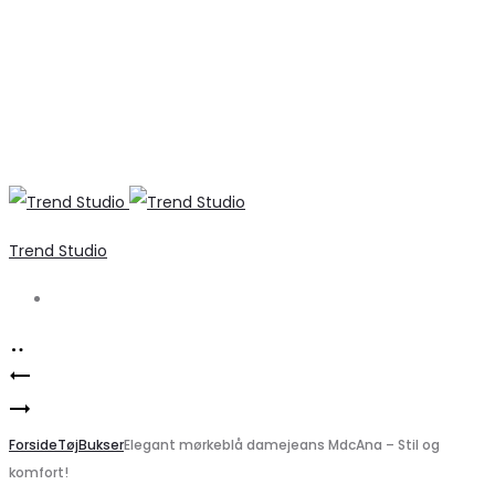
Trend Studio
Search
Product
Liberté
navigation
Trendy
Tia
Leopard
Forside
Bluse
Tøj
Bukser
Elegant mørkeblå damejeans MdcAna – Stil og
komfort!
Højhælede
med