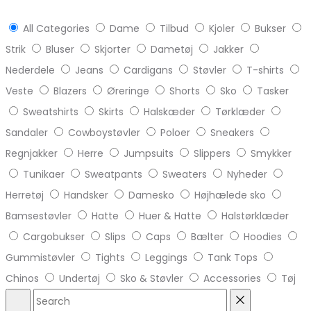
All Categories
Dame
Tilbud
Kjoler
Bukser
Strik
Bluser
Skjorter
Dametøj
Jakker
Nederdele
Jeans
Cardigans
Støvler
T-shirts
Veste
Blazers
Øreringe
Shorts
Sko
Tasker
Sweatshirts
Skirts
Halskæder
Tørklæder
Sandaler
Cowboystøvler
Poloer
Sneakers
Regnjakker
Herre
Jumpsuits
Slippers
Smykker
Tunikaer
Sweatpants
Sweaters
Nyheder
Herretøj
Handsker
Damesko
Højhælede sko
Bamsestøvler
Hatte
Huer & Hatte
Halstørklæder
Cargobukser
Slips
Caps
Bælter
Hoodies
Gummistøvler
Tights
Leggings
Tank Tops
Chinos
Undertøj
Sko & Støvler
Accessories
Tøj