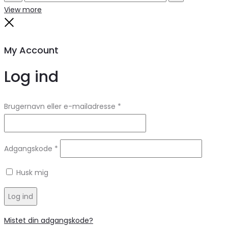
Search
Reset
View more
Close
My Account
Log ind
Brugernavn eller e-mailadresse
*
Adgangskode
*
Husk mig
Log ind
Mistet din adgangskode?