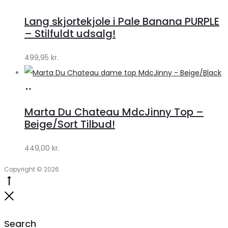
hos
Lang skjortekjole i Pale Banana PURPLE
Klædeskabet.dk
– Stilfuldt udsalg!
499,95
kr.
Køb
hos
Marta Du Chateau MdcJinny Top –
Klædeskabet.dk
Beige/Sort Tilbud!
449,00
kr.
Copyright © 2026
Go
to
Close
top
Search