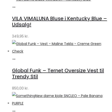
Køb
hos
VILA VIMALUNA Bluse i Kentucky Blue –
Klædeskabet.dk
Udsalg!
349,95
kr.
Køb
hos
Global Funk – Ternet Oversize Vest til
Lykke
Trendy Stil
by
850,00
kr.
Lykke
Køb