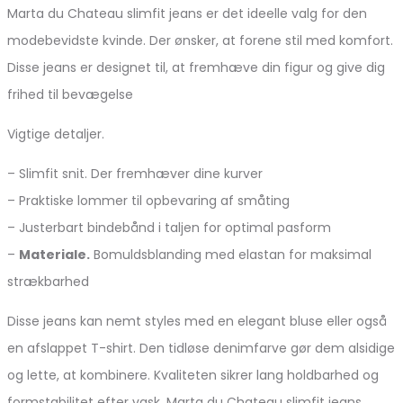
Marta du Chateau slimfit jeans er det ideelle valg for den
modebevidste kvinde. Der ønsker, at forene stil med komfort.
Disse jeans er designet til, at fremhæve din figur og give dig
frihed til bevægelse
Vigtige detaljer.
– Slimfit snit. Der fremhæver dine kurver
– Praktiske lommer til opbevaring af småting
– Justerbart bindebånd i taljen for optimal pasform
–
Materiale.
Bomuldsblanding med elastan for maksimal
strækbarhed
Disse jeans kan nemt styles med en elegant bluse eller også
en afslappet T-shirt. Den tidløse denimfarve gør dem alsidige
og lette, at kombinere. Kvaliteten sikrer lang holdbarhed og
formstabilitet efter vask. Marta du Chateau slimfit jeans