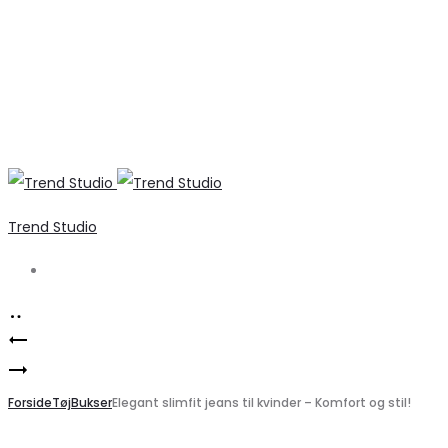
Trend Studio
Search
Product
VERO
navigation
Elegant
MODA
striktrøje
Forside
sølv
Tøj
Bukser
Elegant slimfit jeans til kvinder – Komfort og stil!
fra
pailletbluse