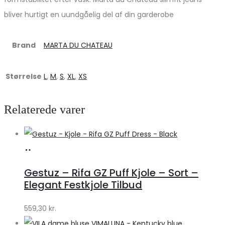
bliver hurtigt en uundgåelig del af din garderobe
Brand
MARTA DU CHATEAU
Størrelse
L
,
M
,
S
,
XL
,
XS
Relaterede varer
Køb
hos
Gestuz – Rifa GZ Puff Kjole – Sort –
Lykke
Elegant Festkjole Tilbud
by
559,30
kr.
Lykke