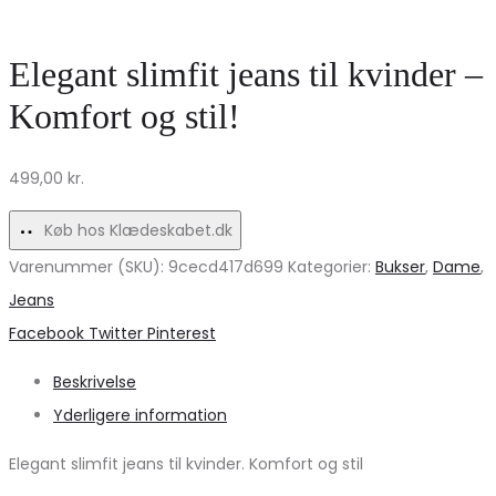
Marta
med
Du
én
Elegant slimfit jeans til kvinder –
Chateau
skulder
Komfort og stil!
–
–
Stilfuld
Fantastisk
499,00
kr.
Komfort
tilbud!
Køb hos Klædeskabet.dk
Varenummer (SKU):
9cecd417d699
Kategorier:
Bukser
,
Dame
,
Jeans
Share
Facebook
Twitter
Pinterest
Beskrivelse
Yderligere information
Elegant slimfit jeans til kvinder. Komfort og stil