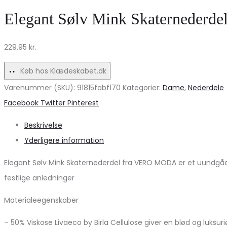
–
damer
Elegant Sølv Mink Skaternederd
Sort
–
med
Få
229,95
kr.
Creme
dem
Blomsterprint
hos
Køb hos Klædeskabet.dk
på
Fashionstreet!
Varenummer (SKU):
91815fabf170
Kategorier:
Dame
,
Nederdele
Udsalg
Share
Facebook
Twitter
Pinterest
Beskrivelse
Yderligere information
Elegant Sølv Mink Skaternederdel fra VERO MODA er et uundgåeli
festlige anledninger
Materialeegenskaber
– 50% Viskose Livaeco by Birla Cellulose giver en blød og luksuri