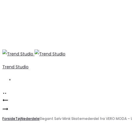
Trend Studio
Search
Product
Elegante
navigation
Liberté
brune
GRO
Forside
bukser
Tøj
Nederdele
Elegant Sølv Mink Skaternederdel fra VERO MODA – 
Kjole
til