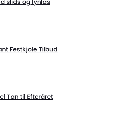
 slids og lynlås
ant Festkjole Tilbud
 Tan til Efteråret