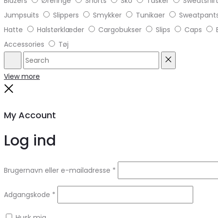
Blazers
Øreringe
Shorts
Sko
Tasker
Sweatshir
Jumpsuits
Slippers
Smykker
Tunikaer
Sweatpant
Hatte
Halstørklæder
Cargobukser
Slips
Caps
Accessories
Tøj
Search
Reset
View more
Close
My Account
Log ind
Brugernavn eller e-mailadresse
*
Adgangskode
*
Husk mig