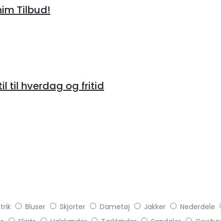
im Tilbud!
 til hverdag og fritid
trik
Bluser
Skjorter
Dametøj
Jakker
Nederdele