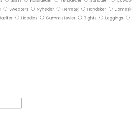
ts
Skirts
Halskæder
Tørklæder
Sandaler
Cowboy
s
Sweaters
Nyheder
Herretøj
Handsker
Damesk
Bælter
Hoodies
Gummistøvler
Tights
Leggings