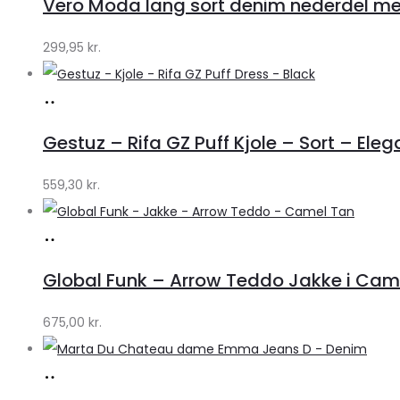
Vero Moda lang sort denim nederdel med
Klædeskabet.dk
299,95
kr.
Køb
hos
Gestuz – Rifa GZ Puff Kjole – Sort – Eleg
Lykke
by
559,30
kr.
Lykke
Køb
hos
Global Funk – Arrow Teddo Jakke i Camel
Lykke
by
675,00
kr.
Lykke
Køb