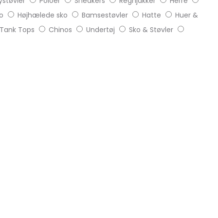
støvler
Poloer
Sneakers
Regnjakker
Herre
o
Højhælede sko
Bamsestøvler
Hatte
Huer &
Tank Tops
Chinos
Undertøj
Sko & Støvler