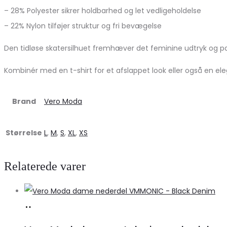
– 28% Polyester sikrer holdbarhed og let vedligeholdelse
– 22% Nylon tilføjer struktur og fri bevægelse
Den tidløse skatersilhuet fremhæver det feminine udtryk og passe
Kombinér med en t-shirt for et afslappet look eller også en el
Brand
Vero Moda
Størrelse
L
,
M
,
S
,
XL
,
XS
Relaterede varer
Køb
hos