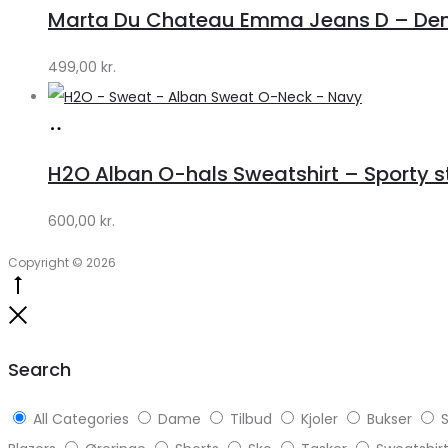
hos
Marta Du Chateau Emma Jeans D – Den
Klædeskabet.dk
499,00
kr.
Køb
hos
H2O Alban O-hals Sweatshirt – Sporty stil
Lykke
by
600,00
kr.
Lykke
Copyright © 2026
Go
to
Close
top
Search
All Categories
Dame
Tilbud
Kjoler
Bukser
S