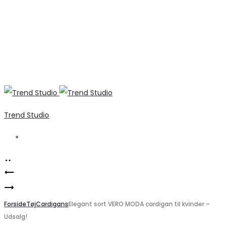
Trend Studio
Search
Product
Marta
navigation
Stilfulde
du
ONLY
Forside
Chateau
Tøj
Cardigans
Elegant sort VERO MODA cardigan til kvinder –
Udsalg!
Bukser
denimshorts