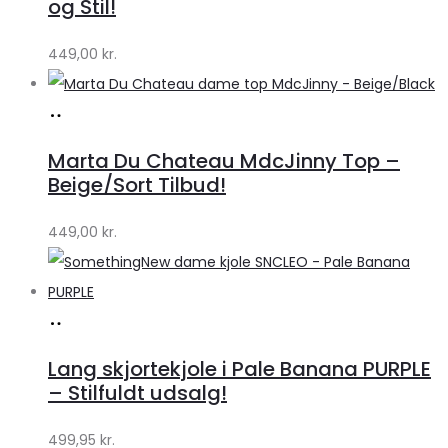
og Stil!
449,00
kr.
Køb
hos
Marta Du Chateau MdcJinny Top –
Klædeskabet.dk
Beige/Sort Tilbud!
449,00
kr.
Køb
hos
Lang skjortekjole i Pale Banana PURPLE
Klædeskabet.dk
– Stilfuldt udsalg!
499,95
kr.