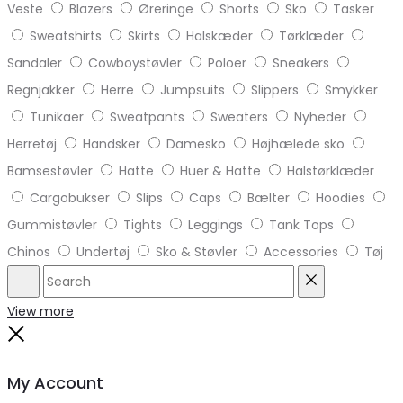
Veste
Blazers
Øreringe
Shorts
Sko
Tasker
Sweatshirts
Skirts
Halskæder
Tørklæder
Sandaler
Cowboystøvler
Poloer
Sneakers
Regnjakker
Herre
Jumpsuits
Slippers
Smykker
Tunikaer
Sweatpants
Sweaters
Nyheder
Herretøj
Handsker
Damesko
Højhælede sko
Bamsestøvler
Hatte
Huer & Hatte
Halstørklæder
Cargobukser
Slips
Caps
Bælter
Hoodies
Gummistøvler
Tights
Leggings
Tank Tops
Chinos
Undertøj
Sko & Støvler
Accessories
Tøj
Search
Reset
View more
Close
My Account