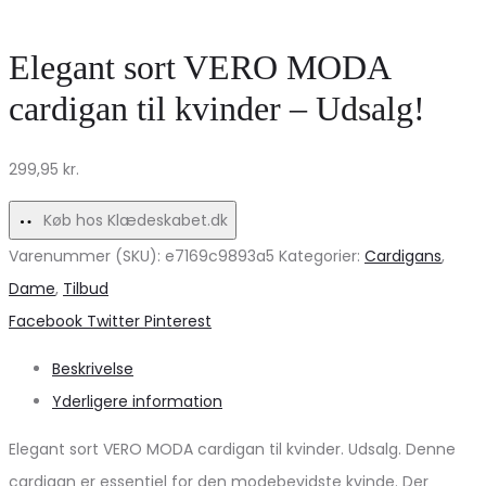
til
til
Dame
kvinder
Elegant sort VERO MODA
i
–
cardigan til kvinder – Udsalg!
Blue
Sommerens
Yonder
must-
299,95
kr.
DOUBLE
have!
CREAM
Køb hos Klædeskabet.dk
Varenummer (SKU):
e7169c9893a5
Kategorier:
Cardigans
,
Dame
,
Tilbud
Share
Facebook
Twitter
Pinterest
Beskrivelse
Yderligere information
Elegant sort VERO MODA cardigan til kvinder. Udsalg. Denne
cardigan er essentiel for den modebevidste kvinde. Der