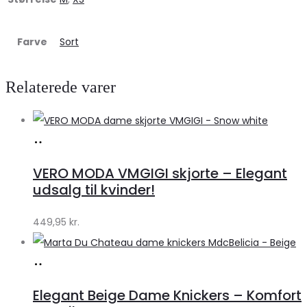
Farve
Sort
Relaterede varer
Køb
hos
VERO MODA VMGIGI skjorte – Elegant
Klædeskabet.dk
udsalg til kvinder!
449,95
kr.
Køb
hos
Elegant Beige Dame Knickers – Komfort
Klædeskabet.dk