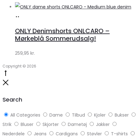
Køb
hos
ONLY Denimshorts ONLCARO –
Klædeskabet.dk
Mørkeblå Sommerudsalg!
259,95
kr.
Copyright © 2026
Go
to
Close
top
Search
All Categories
Dame
Tilbud
Kjoler
Bukser
Strik
Bluser
Skjorter
Dametøj
Jakker
Nederdele
Jeans
Cardigans
Støvler
T-shirts