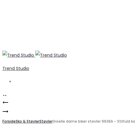
Trend Studio
Search
Product
Denise
navigation
Stilfulde
Sandaler
ONLY
Forside
til
Sko & Støvler
Støvler
Giselle dame biker støvler 9638A – Stilfuld 
Dame
Damer