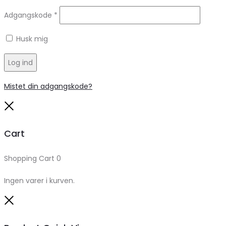
Adgangskode
*
Husk mig
Log ind
Mistet din adgangskode?
Close
Cart
Shopping Cart
0
Ingen varer i kurven.
Close