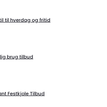
 til hverdag og fritid
lig brug tilbud
ant Festkjole Tilbud