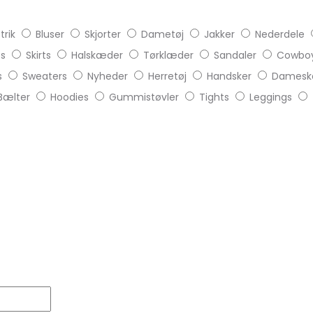
trik
Bluser
Skjorter
Dametøj
Jakker
Nederdele
ts
Skirts
Halskæder
Tørklæder
Sandaler
Cowboy
s
Sweaters
Nyheder
Herretøj
Handsker
Damesk
Bælter
Hoodies
Gummistøvler
Tights
Leggings