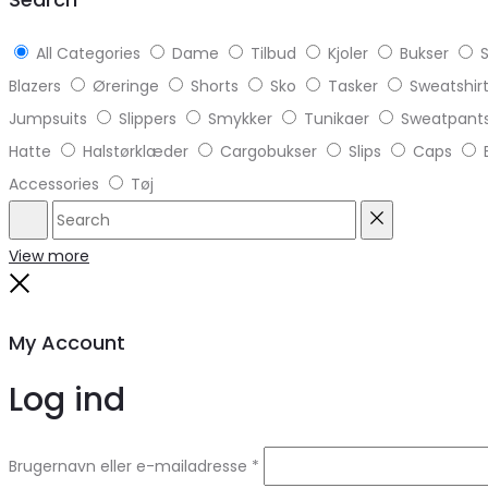
All Categories
Dame
Tilbud
Kjoler
Bukser
S
Blazers
Øreringe
Shorts
Sko
Tasker
Sweatshir
Jumpsuits
Slippers
Smykker
Tunikaer
Sweatpant
Hatte
Halstørklæder
Cargobukser
Slips
Caps
Accessories
Tøj
Search
Reset
View more
Close
My Account
Log ind
Brugernavn eller e-mailadresse
*