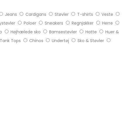
Jeans
Cardigans
Støvler
T-shirts
Veste
støvler
Poloer
Sneakers
Regnjakker
Herre
o
Højhælede sko
Bamsestøvler
Hatte
Huer &
Tank Tops
Chinos
Undertøj
Sko & Støvler