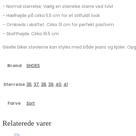
– Normal størrelse; Vælg en størrelse større ved tvivl
– Hælhøjde på cirka 5.5 cm for et stilfuldt look
– Omkreds i skaftet. Cirka 31 cm for perfekt pasform
– Skafthøjde. Cirka 19.5 cm
Giselle biker støvlerne kan styles med både jeans og kjoler. O
Brand
SHOES
Størrelse
36
,
37
,
38
,
39
,
40
,
41
Farve
Sort
Relaterede varer