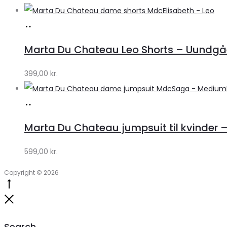
Lykke
Køb
hos
Marta Du Chateau Leo Shorts – Uundgåe
Klædeskabet.dk
399,00
kr.
Køb
hos
Marta Du Chateau jumpsuit til kvinder 
Klædeskabet.dk
599,00
kr.
Copyright © 2026
Go
to
Close
top
Search