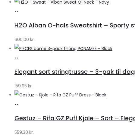
Køb
hos
H2O Alban O-hals Sweatshirt – Sporty stil
Lykke
by
600,00
kr.
Lykke
Køb
hos
Elegant sort stringtrusse – 3-pak til dag
Klædeskabet.dk
159,95
kr.
Køb
hos
Gestuz – Rifa GZ Puff Kjole – Sort – Eleg
Lykke
by
559,30
kr.