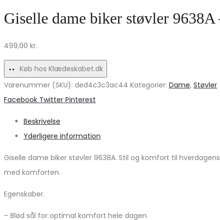
Jeans
–
Giselle dame biker støvler 9638A 
ONLHOPE
Beige
med
Elegance
499,00
kr.
Rhinsten
på
–
Udsalg!
Køb hos Klædeskabet.dk
Sort
Varenummer (SKU):
ded4c3c3ac44
Kategorier:
Dame
,
Støvler
Share
Facebook
Twitter
Pinterest
Beskrivelse
Yderligere information
Giselle dame biker støvler 9638A. Stil og komfort til hverdage
med komforten.
Egenskaber.
– Blød sål for optimal komfort hele dagen