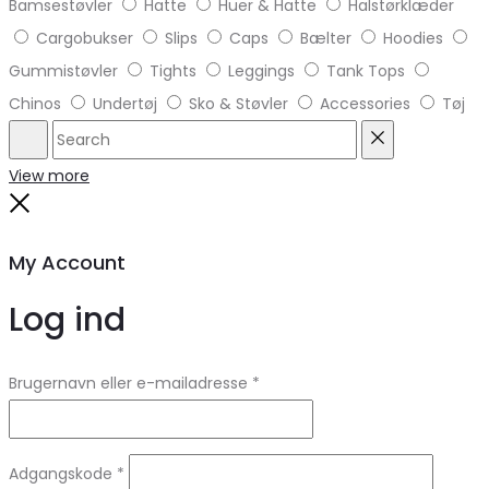
Bamsestøvler
Hatte
Huer & Hatte
Halstørklæder
Cargobukser
Slips
Caps
Bælter
Hoodies
Gummistøvler
Tights
Leggings
Tank Tops
Chinos
Undertøj
Sko & Støvler
Accessories
Tøj
Search
Reset
View more
Close
My Account
Log ind
Brugernavn eller e-mailadresse
*
Adgangskode
*