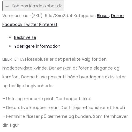
og
Køb hos Klædeskabet.dk
Fest!
Varenummer (SKU):
611d785a2fb4
Kategorier:
Bluser
,
Dame
Share
Facebook
Twitter
Pinterest
Beskrivelse
Yderligere information
LIBERTÉ TIA Flæsebluse er det perfekte valg for den
modebevidste kvinde. Der ønsker, at forene elegance og
komfort. Denne bluse passer til både hverdagens aktiviteter
og festlige begivenheder
– Unikt og moderne print. Der fanger blikket
– Dekorative knapper foran. Der tilføjer et sofistikeret touch
– Feminine flæser på ærmerne og bunden. Som fremhæver
din figur