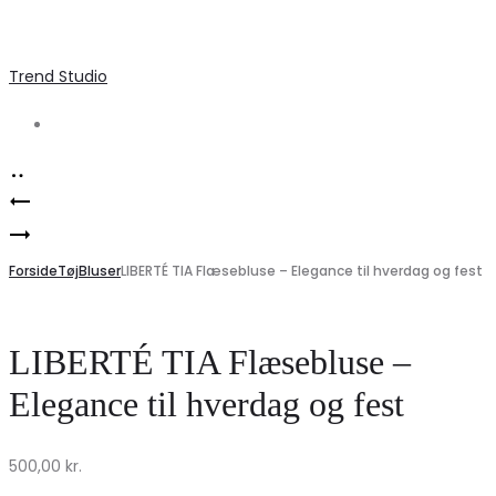
Trend Studio
Search
Product
Liberte
navigation
Elegant
Dame
V-
Forside
Skjorte
Tøj
Bluser
LIBERTÉ TIA Flæsebluse – Elegance til hverdag og fest
hals
My
Striktrøje
–
LIBERTÉ TIA Flæsebluse –
–
Elegant
Elegance til hverdag og fest
Stilfuld
Paisley
til
Udsalg!
500,00
kr.
Hverdag