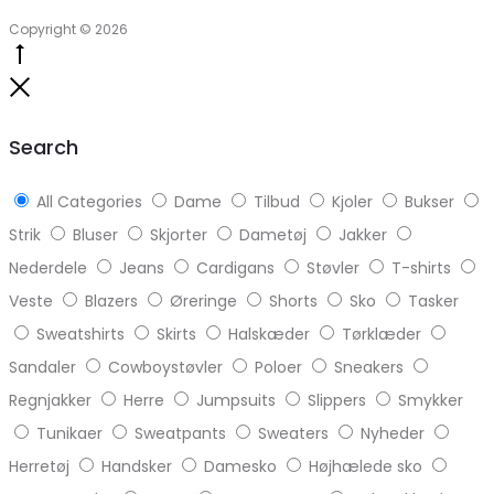
Copyright © 2026
Go
to
Close
top
Search
All Categories
Dame
Tilbud
Kjoler
Bukser
Strik
Bluser
Skjorter
Dametøj
Jakker
Nederdele
Jeans
Cardigans
Støvler
T-shirts
Veste
Blazers
Øreringe
Shorts
Sko
Tasker
Sweatshirts
Skirts
Halskæder
Tørklæder
Sandaler
Cowboystøvler
Poloer
Sneakers
Regnjakker
Herre
Jumpsuits
Slippers
Smykker
Tunikaer
Sweatpants
Sweaters
Nyheder
Herretøj
Handsker
Damesko
Højhælede sko