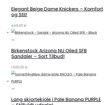
hos
Elegant Beige Dame Knickers – Komfort
Klædeskabet.dk
og Stil!
449,00
kr.
Køb
hos
Birkenstock Arizona NU Oiled SFB
Lykke
Sandaler – Sort Tilbud!
by
1.000,00
kr.
Lykke
Køb
hos
Lang skjortekjole i Pale Banana PURPLE
Klædeskabet.dk
– Stilfuldt udsalg!