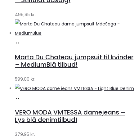
499,95
kr.
Køb
hos
Marta Du Chateau jumpsuit til kvinder
Klædeskabet.dk
– MediumBlå tilbud!
599,00
kr.
Køb
hos
VERO MODA VMTESSA damejeans –
Klædeskabet.dk
Lys blå denimtilbud!
379,95
kr.