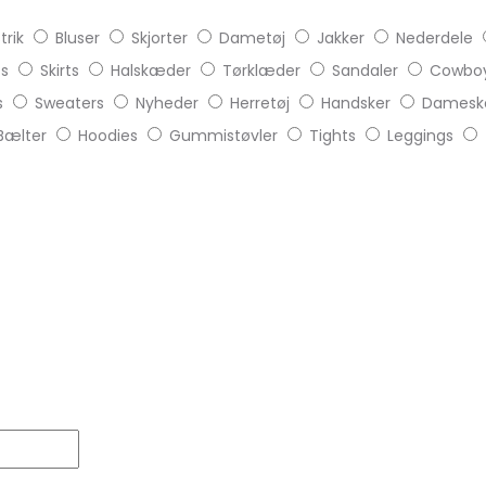
trik
Bluser
Skjorter
Dametøj
Jakker
Nederdele
ts
Skirts
Halskæder
Tørklæder
Sandaler
Cowboy
s
Sweaters
Nyheder
Herretøj
Handsker
Damesk
Bælter
Hoodies
Gummistøvler
Tights
Leggings