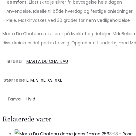
–
Komfort.
Elastisk talje sikrer fri bevægelse hele dagen
– Anvendelse. Ideelle til både hverdag og festlige anledninger
– Pleje. Maskinvaskes ved 30 grader for nem vedligeholdelse
Marta Du Chateau fokuserer på kvalitet og detaljer. MdcBelici
disse knickers det perfekte valg. Opgrader dit undertøj med Md
Brand
MARTA DU CHATEAU
Størrelse
L
,
M
,
S
,
XL
,
XS
,
XXL
Farve
Hvid
Relaterede varer