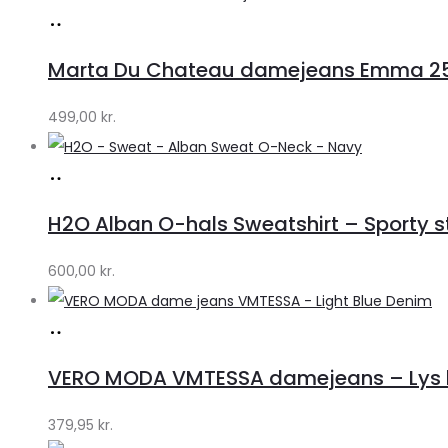
Køb
hos
Marta Du Chateau damejeans Emma 256
Klædeskabet.dk
499,00
kr.
Køb
hos
H2O Alban O-hals Sweatshirt – Sporty stil
Lykke
by
600,00
kr.
Lykke
Køb
hos
VERO MODA VMTESSA damejeans – Lys b
Klædeskabet.dk
379,95
kr.