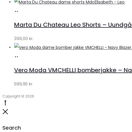
Køb
hos
Marta Du Chateau Leo Shorts – Uundgåe
Klædeskabet.dk
399,00
kr.
Køb
hos
Vero Moda VMCHELLI bomberjakke – Navy
Klædeskabet.dk
599,95
kr.
Copyright © 2026
Go
to
Close
top
Search