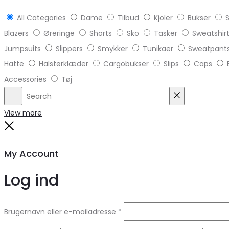
All Categories
Dame
Tilbud
Kjoler
Bukser
S
Blazers
Øreringe
Shorts
Sko
Tasker
Sweatshir
Jumpsuits
Slippers
Smykker
Tunikaer
Sweatpant
Hatte
Halstørklæder
Cargobukser
Slips
Caps
Accessories
Tøj
Search
Reset
View more
Close
My Account
Log ind
Brugernavn eller e-mailadresse
*