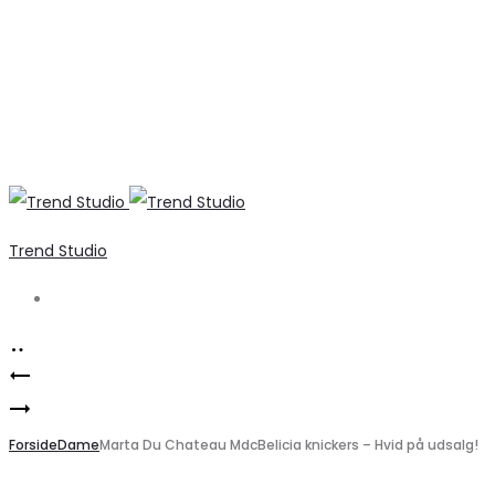
Trend Studio
Search
Product
Lululia
navigation
B.YOUNG
Oversize
Kjole
Forside
Skjorte
Dame
Marta Du Chateau MdcBelicia knickers – Hvid på udsalg!
BYJASMINA
Kjole