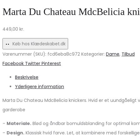
–
–
Marta Du Chateau MdcBelicia kni
Flame
Sand
Scarlett
til
449,00
kr.
Eth
Sommerens
Mix
Dage
Køb hos Klædeskabet.dk
på
Varenummer (SKU):
fcd6eba8c972
Kategorier:
Dame
,
Tilbud
udsalg!
Share
Facebook
Twitter
Pinterest
Beskrivelse
Yderligere information
Marta Du Chateau MdcBelicia knickers. Hvid er et uundgåeligt va
garderobe
–
Materiale.
Blød og åndbar bomuldsblanding for optimal kom
–
Design.
Klassisk hvid farve. Let, at kombinere med forskellige