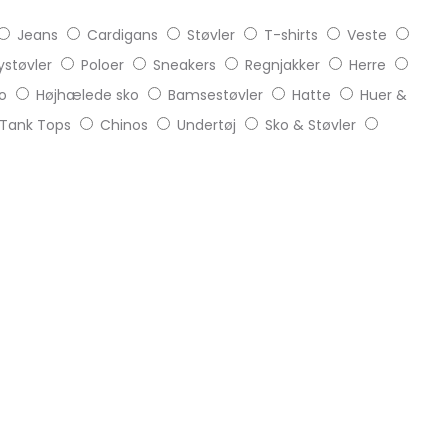
Jeans
Cardigans
Støvler
T-shirts
Veste
støvler
Poloer
Sneakers
Regnjakker
Herre
o
Højhælede sko
Bamsestøvler
Hatte
Huer &
Tank Tops
Chinos
Undertøj
Sko & Støvler