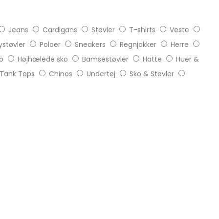
Jeans
Cardigans
Støvler
T-shirts
Veste
støvler
Poloer
Sneakers
Regnjakker
Herre
o
Højhælede sko
Bamsestøvler
Hatte
Huer &
Tank Tops
Chinos
Undertøj
Sko & Støvler