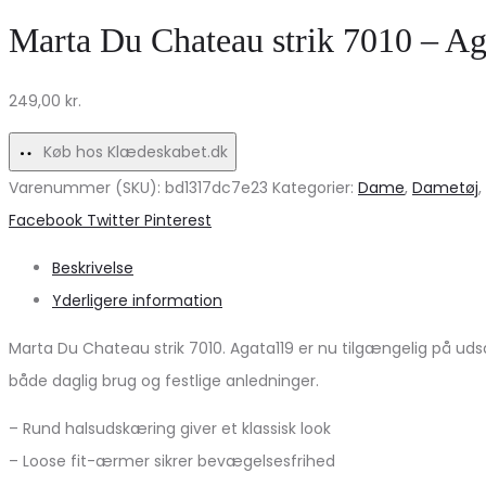
Boheme
Denim
Marta Du Chateau strik 7010 – Ag
Nederdel
Jeans
–
–
249,00
kr.
Teen
Trendy
Verde
Striber!
Køb hos Klædeskabet.dk
Print
Varenummer (SKU):
bd1317dc7e23
Kategorier:
Dame
,
Dametøj
,
Tilbud
Share
Facebook
Twitter
Pinterest
Beskrivelse
Yderligere information
Marta Du Chateau strik 7010. Agata119 er nu tilgængelig på uds
både daglig brug og festlige anledninger.
– Rund halsudskæring giver et klassisk look
– Loose fit-ærmer sikrer bevægelsesfrihed