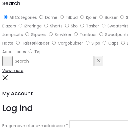
Search
All Categories
Dame
Tilbud
Kjoler
Bukser
S
Blazers
Øreringe
Shorts
Sko
Tasker
Sweatshir
Jumpsuits
Slippers
Smykker
Tunikaer
Sweatpant
Hatte
Halstørklæder
Cargobukser
Slips
Caps
Accessories
Tøj
Search
Reset
View more
Close
My Account
Log ind
Brugernavn eller e-mailadresse
*