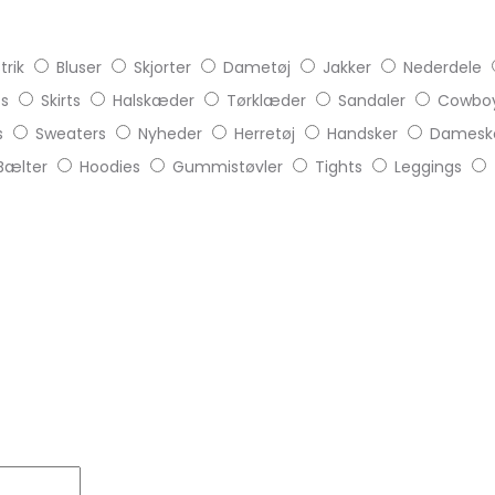
trik
Bluser
Skjorter
Dametøj
Jakker
Nederdele
ts
Skirts
Halskæder
Tørklæder
Sandaler
Cowboy
s
Sweaters
Nyheder
Herretøj
Handsker
Damesk
Bælter
Hoodies
Gummistøvler
Tights
Leggings