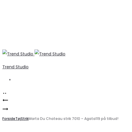
Trend Studio
Search
Product
Vero
navigation
Marta
Moda
Du
Forside
VMKATHY
Tøj
Strik
Marta Du Chateau strik 7010 – Agata119 på tilbud!
Chateau
Mellemblå