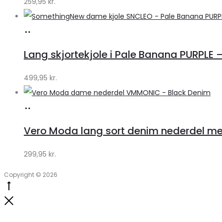
259,95
kr.
Køb
hos
Lang skjortekjole i Pale Banana PURPLE –
Klædeskabet.dk
499,95
kr.
Køb
hos
Vero Moda lang sort denim nederdel med
Klædeskabet.dk
299,95
kr.
Copyright © 2026
Go
to
Close
top