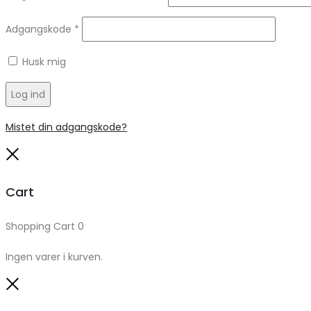
Adgangskode
*
Husk mig
Log ind
Mistet din adgangskode?
Close
Cart
Shopping Cart
0
Ingen varer i kurven.
Close