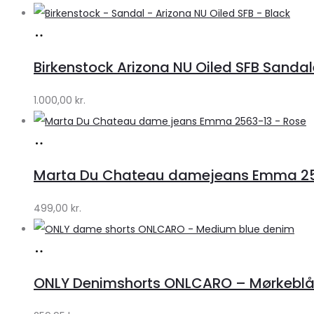
Køb
hos
Birkenstock Arizona NU Oiled SFB Sandale
Lykke
by
1.000,00
kr.
Lykke
Køb
hos
Marta Du Chateau damejeans Emma 256
Klædeskabet.dk
499,00
kr.
Køb
hos
ONLY Denimshorts ONLCARO – Mørkebl
Klædeskabet.dk