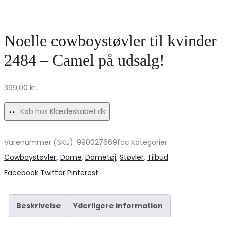
damejeans
VMDoffyshine
MdcVanda
–
Noelle cowboystøvler til kvinder
–
Silver
Beige
Mink
2484 – Camel på udsalg!
på
Gold
udsalg!
Lurex
399,00
kr.
Køb hos Klædeskabet.dk
Varenummer (SKU):
990027669fcc
Kategorier:
Cowboystøvler
,
Dame
,
Dametøj
,
Støvler
,
Tilbud
Share
Facebook
Twitter
Pinterest
Beskrivelse
Yderligere information