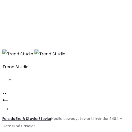
Trend Studio
Search
Product
VERO
navigation
Marta
MODA
Du
Forside
Dame
Sko & Støvler
Støvler
Noelle cowboystøvler til kvinder 2484 –
Camel på udsalg!
Chateau
Trøje