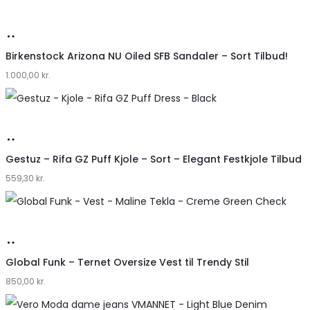
Lykke
Køb
hos
Birkenstock Arizona NU Oiled SFB Sandaler – Sort Tilbud!
1.000,00
Lykke
kr.
by
Lykke
Køb
hos
Gestuz – Rifa GZ Puff Kjole – Sort – Elegant Festkjole Tilbud
559,30
Lykke
kr.
by
Lykke
Køb
hos
Global Funk – Ternet Oversize Vest til Trendy Stil
850,00
Lykke
kr.
by