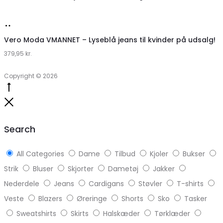
Lykke
Køb
hos
Vero Moda VMANNET – Lyseblå jeans til kvinder på udsalg!
379,95
Klædeskabet.dk
kr.
Copyright © 2026
Go
to
Close
top
Search
All Categories
Dame
Tilbud
Kjoler
Bukser
Strik
Bluser
Skjorter
Dametøj
Jakker
Nederdele
Jeans
Cardigans
Støvler
T-shirts
Veste
Blazers
Øreringe
Shorts
Sko
Tasker
Sweatshirts
Skirts
Halskæder
Tørklæder