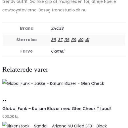
trendy outfit. Gå ikke glip af muligheden for, at eje Noelle
cowboystøvlerne. Besøg trendstudio.dk nu
Brand
SHOES
Størrelse
36
,
37
,
38
,
39
,
40
,
41
Farve
Camel
Relaterede varer
Køb
hos
Global Funk – Kalium Blazer med Glen Check Tilbud!
600,00
Lykke
kr.
by