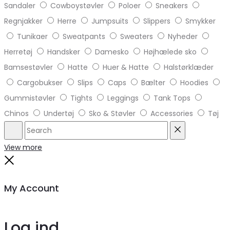
Sandaler
Cowboystøvler
Poloer
Sneakers
Regnjakker
Herre
Jumpsuits
Slippers
Smykker
Tunikaer
Sweatpants
Sweaters
Nyheder
Herretøj
Handsker
Damesko
Højhælede sko
Bamsestøvler
Hatte
Huer & Hatte
Halstørklæder
Cargobukser
Slips
Caps
Bælter
Hoodies
Gummistøvler
Tights
Leggings
Tank Tops
Chinos
Undertøj
Sko & Støvler
Accessories
Tøj
Search
Reset
View more
Close
My Account
Log ind