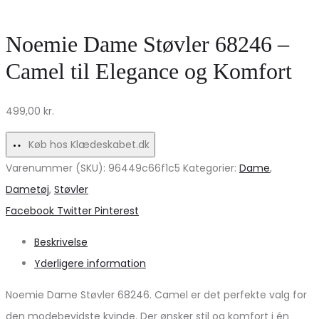
sweatshirt
Marta
til
du
Noemie Dame Støvler 68246 –
damer
Chateau
Camel til Elegance og Komfort
–
–
Sand
Stilfuld
499,00
kr.
farve
komfort
tilbud!
Køb hos Klædeskabet.dk
Varenummer (SKU):
96449c66f1c5
Kategorier:
Dame
,
Dametøj
,
Støvler
Share
Facebook
Twitter
Pinterest
Beskrivelse
Yderligere information
Noemie Dame Støvler 68246. Camel er det perfekte valg for
den modebevidste kvinde. Der ønsker stil og komfort i én