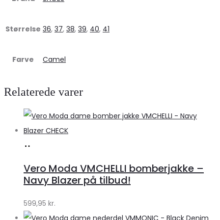
Størrelse
36
,
37
,
38
,
39
,
40
,
41
Farve
Camel
Relaterede varer
Køb
hos
Vero Moda VMCHELLI bomberjakke –
Klædeskabet.dk
Navy Blazer på tilbud!
599,95
kr.