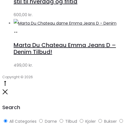
stil til hverdag og fritid
by
600,00
kr.
Lykke
Køb
hos
Marta Du Chateau Emma Jeans D –
Klædeskabet.dk
Denim Tilbud!
499,00
kr.
Copyright © 2026
Go
to
Close
top
Search
All Categories
Dame
Tilbud
Kjoler
Bukser