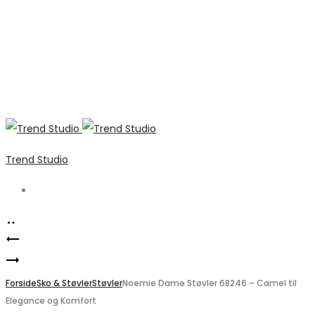
Trend Studio
Search
Product
Elegant
navigation
Marta
himmelblå
du
Forside
strik
Sko & Støvler
Støvler
Noemie Dame Støvler 68246 – Camel til
Elegance og Komfort
Château
fra