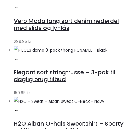
Køb
hos
Vero Moda lang sort denim nederdel
Klædeskabet.dk
med slids og lynlås
299,95
kr.
Køb
hos
Elegant sort stringtrusse – 3-pak til
Klædeskabet.dk
daglig brug tilbud
159,95
kr.
Køb
hos
H2O Alban O-hals Sweatshirt – Sporty
Lykke