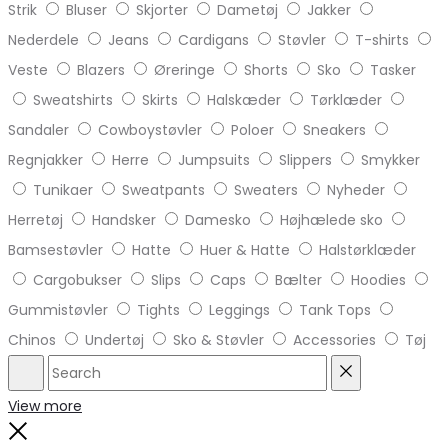
Strik
Bluser
Skjorter
Dametøj
Jakker
Nederdele
Jeans
Cardigans
Støvler
T-shirts
Veste
Blazers
Øreringe
Shorts
Sko
Tasker
Sweatshirts
Skirts
Halskæder
Tørklæder
Sandaler
Cowboystøvler
Poloer
Sneakers
Regnjakker
Herre
Jumpsuits
Slippers
Smykker
Tunikaer
Sweatpants
Sweaters
Nyheder
Herretøj
Handsker
Damesko
Højhælede sko
Bamsestøvler
Hatte
Huer & Hatte
Halstørklæder
Cargobukser
Slips
Caps
Bælter
Hoodies
Gummistøvler
Tights
Leggings
Tank Tops
Chinos
Undertøj
Sko & Støvler
Accessories
Tøj
Search
Reset
View more
Close