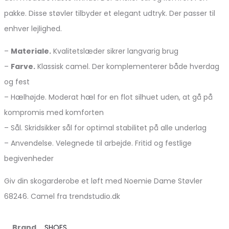
pakke. Disse støvler tilbyder et elegant udtryk. Der passer til
enhver lejlighed.
–
Materiale.
Kvalitetslæder sikrer langvarig brug
–
Farve.
Klassisk camel. Der komplementerer både hverdag
og fest
– Hælhøjde. Moderat hæl for en flot silhuet uden, at gå på
kompromis med komforten
– Sål. Skridsikker sål for optimal stabilitet på alle underlag
– Anvendelse. Velegnede til arbejde. Fritid og festlige
begivenheder
Giv din skogarderobe et løft med Noemie Dame Støvler
68246. Camel fra trendstudio.dk
Brand
SHOES