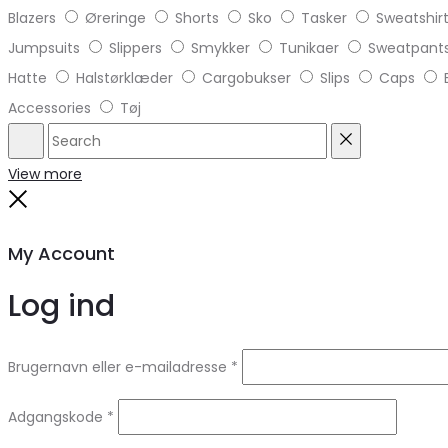
Blazers
Øreringe
Shorts
Sko
Tasker
Sweatshir
Jumpsuits
Slippers
Smykker
Tunikaer
Sweatpant
Hatte
Halstørklæder
Cargobukser
Slips
Caps
Accessories
Tøj
Search
Reset
View more
Close
My Account
Log ind
Brugernavn eller e-mailadresse
*
Adgangskode
*