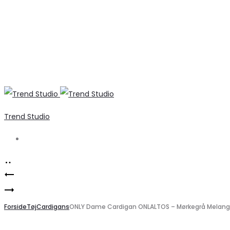
Trend Studio
Search
Product
Elegant
navigation
VERO
Hvid
MODA
Forside
Skjorte
Tøj
Cardigans
ONLY Dame Cardigan ONLALTOS – Mørkegrå Melange
dame
–