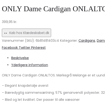
jeans
Uundgåelig
ONLY Dame Cardigan ONLALTOS 
VMTESSA
til
–
Enhver
399,95
kr.
Trendy
Lejlighed
baggy
Køb hos Klædeskabet.dk
look
Varenummer (SKU):
6b81481403c4
Kategorier:
Cardigans
,
Dam
på
Share
Facebook
Twitter
Pinterest
udsalg!
Beskrivelse
Yderligere information
ONLY Dame Cardigan ONLALTOS. Mørkegrå Melange er et uundgåe
– Elegant knapdetalje øverst
– Bæredygtig sammensætning. 57% genanvendt polyester. 32% 
– Blød og let kvalitet. Der passer til alle sæsoner