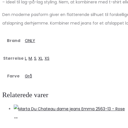
– Ideel til lag-på-lag styling. Nem, at kombinere med t-shirt ell
Den moderne pasform giver en flatterende silhuet til forskellig
afslapning derhjemme. Kombiner med jeans for et afslappet l
Brand
ONLY
Størrelse
L
,
M
,
S
,
XL
,
XS
Farve
Grå
Relaterede varer
Køb
hos