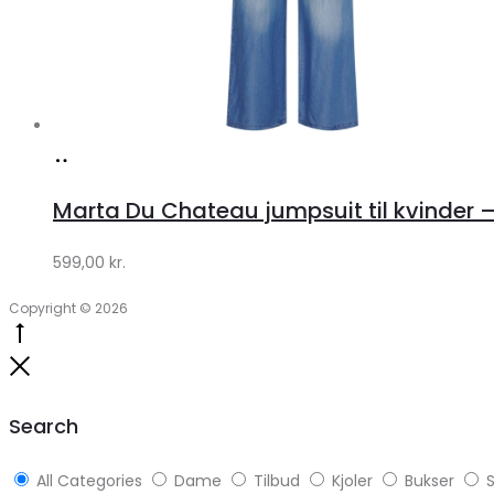
Køb
hos
Marta Du Chateau jumpsuit til kvinder 
Klædeskabet.dk
599,00
kr.
Copyright © 2026
Go
to
Close
top
Search
All Categories
Dame
Tilbud
Kjoler
Bukser
S