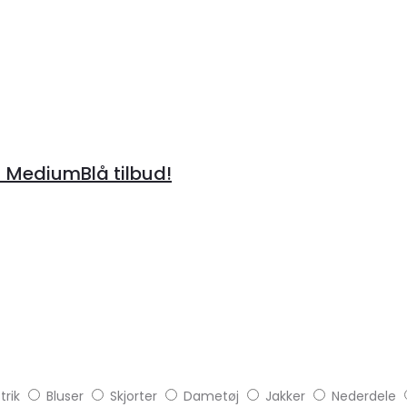
– MediumBlå tilbud!
trik
Bluser
Skjorter
Dametøj
Jakker
Nederdele