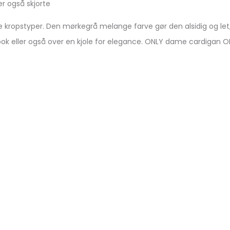
er også skjorte
e kropstyper. Den mørkegrå melange farve gør den alsidig og let, 
ook eller også over en kjole for elegance. ONLY dame cardigan