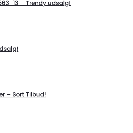
3-13 – Trendy udsalg!
Udsalg!
r – Sort Tilbud!