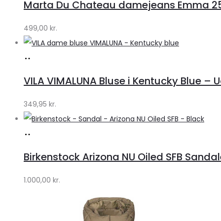
Marta Du Chateau damejeans Emma 256
Klædeskabet.dk
499,00
kr.
Køb
hos
VILA VIMALUNA Bluse i Kentucky Blue – 
Klædeskabet.dk
349,95
kr.
Køb
hos
Birkenstock Arizona NU Oiled SFB Sandale
Lykke
by
1.000,00
kr.
Lykke