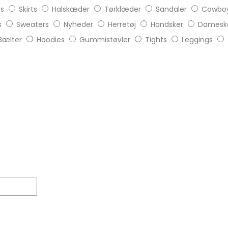
ts
Skirts
Halskæder
Tørklæder
Sandaler
Cowboy
s
Sweaters
Nyheder
Herretøj
Handsker
Damesk
Bælter
Hoodies
Gummistøvler
Tights
Leggings