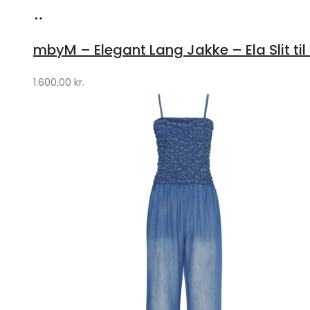
Køb
hos
mbyM – Elegant Lang Jakke – Ela Slit til
Lykke
by
1.600,00
kr.
Lykke