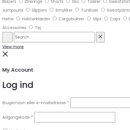
Blazers
Øreringe
Shorts
Sko
Tasker
Sweatshir
Jumpsuits
Slippers
Smykker
Tunikaer
Sweatpant
Hatte
Halstørklæder
Cargobukser
Slips
Caps
Accessories
Tøj
Search
Reset
View more
Close
My Account
Log ind
Brugernavn eller e-mailadresse
*
Adgangskode
*