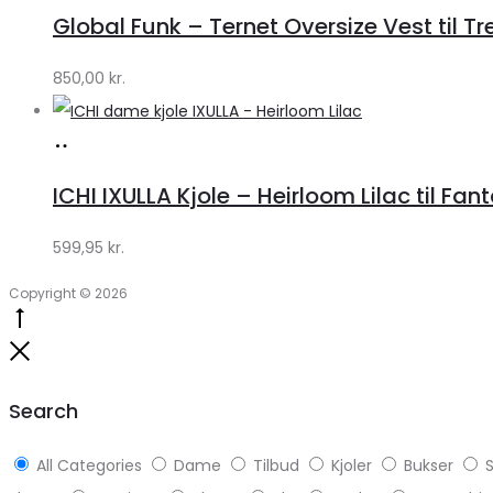
hos
Global Funk – Ternet Oversize Vest til Tr
Lykke
by
850,00
kr.
Lykke
Køb
hos
ICHI IXULLA Kjole – Heirloom Lilac til Fan
Klædeskabet.dk
599,95
kr.
Copyright © 2026
Go
to
Close
top
Search
All Categories
Dame
Tilbud
Kjoler
Bukser
S