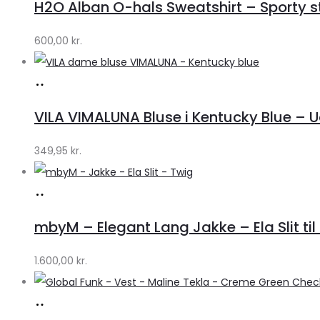
H2O Alban O-hals Sweatshirt – Sporty stil
Lykke
by
600,00
kr.
Lykke
Køb
hos
VILA VIMALUNA Bluse i Kentucky Blue – 
Klædeskabet.dk
349,95
kr.
Køb
hos
mbyM – Elegant Lang Jakke – Ela Slit til
Lykke
by
1.600,00
kr.
Lykke
Køb