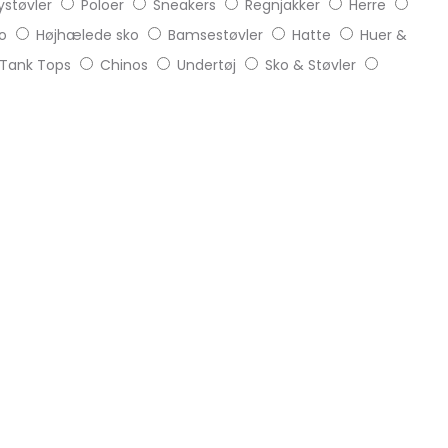
støvler
Poloer
Sneakers
Regnjakker
Herre
o
Højhælede sko
Bamsestøvler
Hatte
Huer &
Tank Tops
Chinos
Undertøj
Sko & Støvler