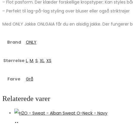
– Flot pasform. Der klæder forskellige kropstyper; Kan styles b
– Perfekt til lag-på-lag styling over bluser eller også striktrøjer
Med ONLY Jakke ONLGAIA får du en alsidig jakke. Der fungerer båd
Brand
ONLY
Størrelse
L
,
M
,
S
,
XL
,
XS
Farve
Grå
Relaterede varer
Køb
hos