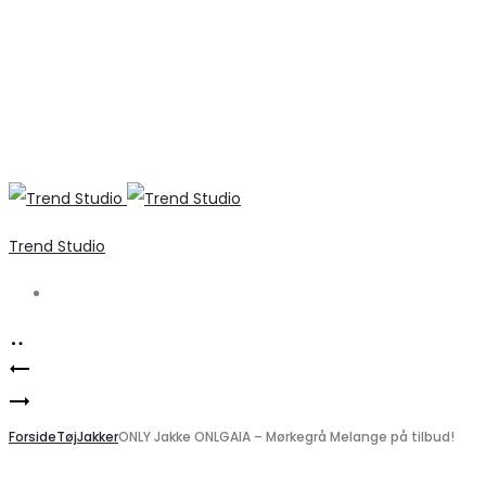
Trend Studio
Search
Product
Elegant
navigation
Marta
sort
Du
Forside
tunika
Tøj
Jakker
ONLY Jakke ONLGAIA – Mørkegrå Melange på tilbud!
Chateau
til