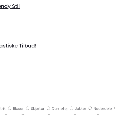
endy Stil
tastiske Tilbud!
trik
Bluser
Skjorter
Dametøj
Jakker
Nederdele