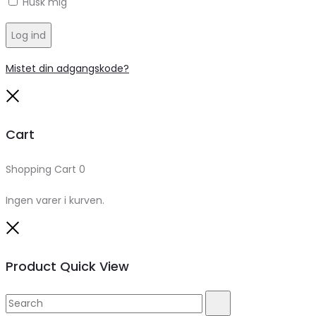
Husk mig
Log ind
Mistet din adgangskode?
Close
Cart
Shopping Cart
0
Ingen varer i kurven.
Close
Product Quick View
Search
Search