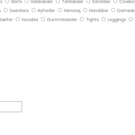
ts
Skirts
Halskæder
Tørklæder
Sandaler
Cowboy
s
Sweaters
Nyheder
Herretøj
Handsker
Damesk
Bælter
Hoodies
Gummistøvler
Tights
Leggings