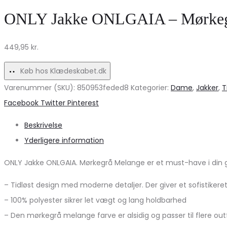
Beige
kvinder
ONLY Jakke ONLGAIA – Mørkegrå
Skjorte
–
–
Marta
449,95
kr.
Uundgåelig
Du
Stil!
Chateau
Køb hos Klædeskabet.dk
MdcLisa
Varenummer (SKU):
850953feded8
Kategorier:
Dame
,
Jakker
,
T
Share
Facebook
Twitter
Pinterest
Beskrivelse
Yderligere information
ONLY Jakke ONLGAIA. Mørkegrå Melange er et must-have i din gard
– Tidløst design med moderne detaljer. Der giver et sofistikeret
– 100% polyester sikrer let vægt og lang holdbarhed
– Den mørkegrå melange farve er alsidig og passer til flere outf