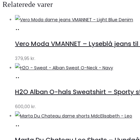
Relaterede varer
Køb
hos
Vero Moda VMANNET – Lyseblå jeans til 
Klædeskabet.dk
379,95
kr.
Køb
hos
H2O Alban O-hals Sweatshirt – Sporty stil
Lykke
by
600,00
kr.
Lykke
Køb
hos
Marta Du Chateau Leo Shorts – Uundgåe