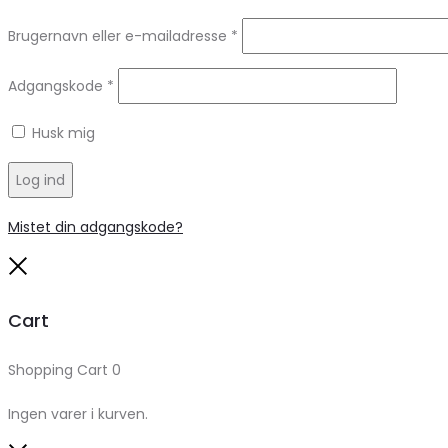
Brugernavn eller e-mailadresse
*
Adgangskode
*
Husk mig
Log ind
Mistet din adgangskode?
Close
Cart
Shopping Cart
0
Ingen varer i kurven.