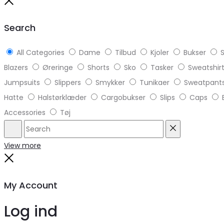
to
Close
top
Search
All Categories
Dame
Tilbud
Kjoler
Bukser
S
Blazers
Øreringe
Shorts
Sko
Tasker
Sweatshir
Jumpsuits
Slippers
Smykker
Tunikaer
Sweatpant
Hatte
Halstørklæder
Cargobukser
Slips
Caps
Accessories
Tøj
Search
Reset
View more
Close
My Account
Log ind