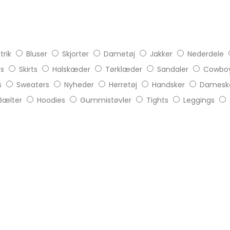
trik
Bluser
Skjorter
Dametøj
Jakker
Nederdele
ts
Skirts
Halskæder
Tørklæder
Sandaler
Cowboy
s
Sweaters
Nyheder
Herretøj
Handsker
Damesk
Bælter
Hoodies
Gummistøvler
Tights
Leggings