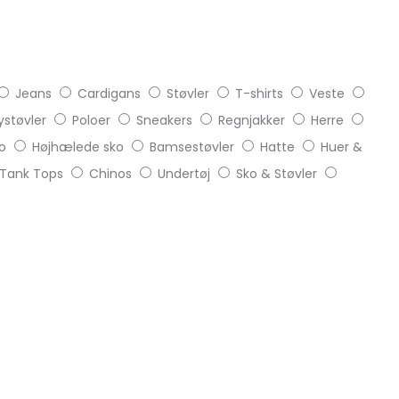
Jeans
Cardigans
Støvler
T-shirts
Veste
støvler
Poloer
Sneakers
Regnjakker
Herre
o
Højhælede sko
Bamsestøvler
Hatte
Huer &
Tank Tops
Chinos
Undertøj
Sko & Støvler