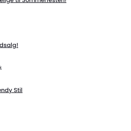
Udsalg!
endy Stil