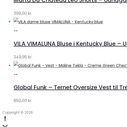
Klædeskabet.dk
399,00
kr.
Køb
hos
VILA VIMALUNA Bluse i Kentucky Blue – 
Klædeskabet.dk
349,95
kr.
Køb
hos
Global Funk – Ternet Oversize Vest til Tr
Lykke
by
850,00
kr.
Lykke
Copyright © 2026
Go