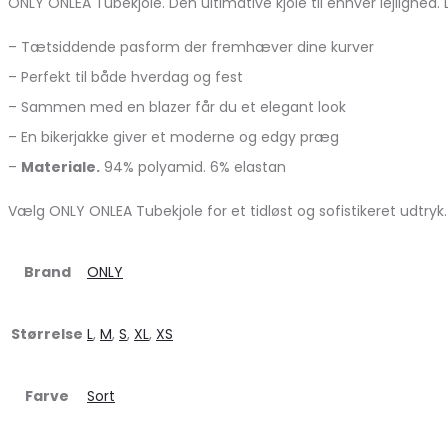
ONLY ONLEA Tubekjole. Den ultimative kjole til enhver lejlighe
– Tætsiddende pasform der fremhæver dine kurver
– Perfekt til både hverdag og fest
– Sammen med en blazer får du et elegant look
– En bikerjakke giver et moderne og edgy præg
–
Materiale.
94% polyamid. 6% elastan
Vælg ONLY ONLEA Tubekjole for et tidløst og sofistikeret udtryk. D
Brand
ONLY
Størrelse
L
,
M
,
S
,
XL
,
XS
Farve
Sort