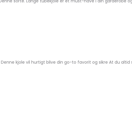
d. Denne sorte. Lange tubekjole er et must-have i din garderobe 
enne kjole vil hurtigt blive din go-to favorit og sikre At du altid