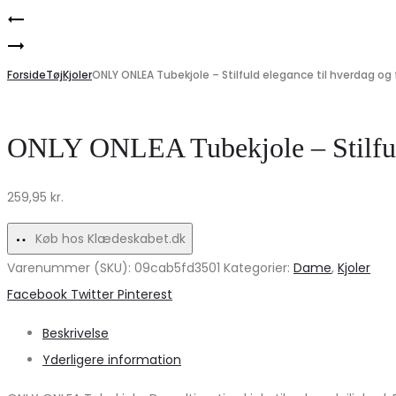
Product
VILA
navigation
Marta
Skjorte
du
Forside
VIDARMA
Tøj
Kjoler
ONLY ONLEA Tubekjole – Stilfuld elegance til hverdag og 
Chateau
–
dame
Kentucky
ONLY ONLEA Tubekjole – Stilfuld 
tunika
Blue
MdcCapri
til
259,95
kr.
2604B
Hverdag
–
og
Køb hos Klædeskabet.dk
MoroAG232BARID
Fest
Varenummer (SKU):
09cab5fd3501
Kategorier:
Dame
,
Kjoler
Share
Facebook
Twitter
Pinterest
Beskrivelse
Yderligere information