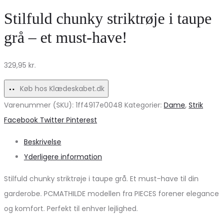
dame
–
Stilfuld chunky striktrøje i taupe
shorts
Fantastisk
grå – et must-have!
MdcAntonella
Tilbud!
–
329,95
kr.
Fantastisk
tilbud!
Køb hos Klædeskabet.dk
Varenummer (SKU):
1ff4917e0048
Kategorier:
Dame
,
Strik
Share
Facebook
Twitter
Pinterest
Beskrivelse
Yderligere information
Stilfuld chunky striktrøje i taupe grå. Et must-have til din
garderobe. PCMATHILDE modellen fra PIECES forener elegance
og komfort. Perfekt til enhver lejlighed.