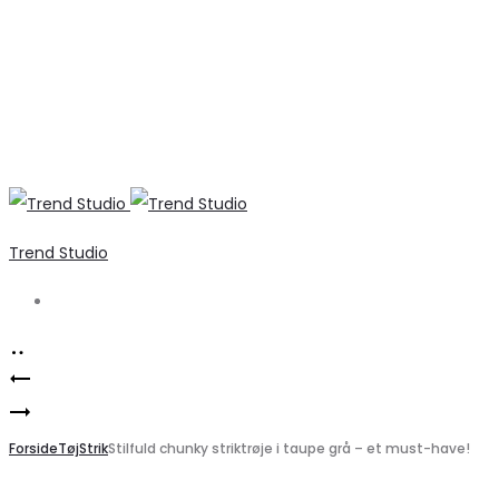
Trend Studio
Search
Product
Mørkegrå
navigation
Marta
Sweatshirtkjole
du
Forside
med
Tøj
Strik
Stilfuld chunky striktrøje i taupe grå – et must-have!
Chateau
Rygprint