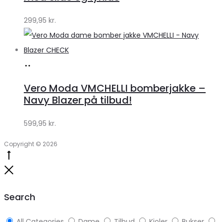
299,95
kr.
Køb
hos
Vero Moda VMCHELLI bomberjakke –
Klædeskabet.dk
Navy Blazer på tilbud!
599,95
kr.
Copyright © 2026
Go
to
Close
top
Search
All Categories
Dame
Tilbud
Kjoler
Bukser