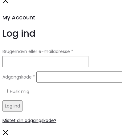
Close
My Account
Log ind
Brugernavn eller e-mailadresse
*
Adgangskode
*
Husk mig
Log ind
Mistet din adgangskode?
Close