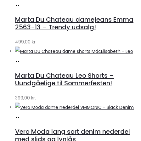
Køb
hos
Marta Du Chateau damejeans Emma
Klædeskabet.dk
2563-13 – Trendy udsalg!
499,00
kr.
Køb
hos
Marta Du Chateau Leo Shorts –
Klædeskabet.dk
Uundgåelige til Sommerfesten!
399,00
kr.
Køb
hos
Vero Moda lang sort denim nederdel
Klædeskabet.dk
med slids og lynlås