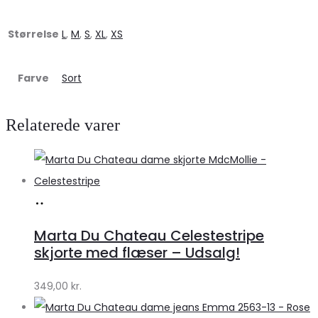
Størrelse
L
,
M
,
S
,
XL
,
XS
Farve
Sort
Relaterede varer
Køb
hos
Marta Du Chateau Celestestripe
Klædeskabet.dk
skjorte med flæser – Udsalg!
349,00
kr.