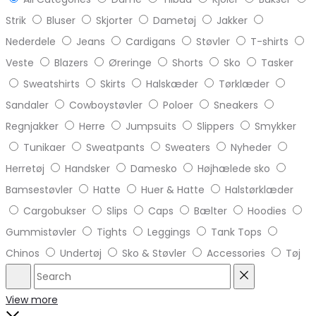
Strik
Bluser
Skjorter
Dametøj
Jakker
Nederdele
Jeans
Cardigans
Støvler
T-shirts
Veste
Blazers
Øreringe
Shorts
Sko
Tasker
Sweatshirts
Skirts
Halskæder
Tørklæder
Sandaler
Cowboystøvler
Poloer
Sneakers
Regnjakker
Herre
Jumpsuits
Slippers
Smykker
Tunikaer
Sweatpants
Sweaters
Nyheder
Herretøj
Handsker
Damesko
Højhælede sko
Bamsestøvler
Hatte
Huer & Hatte
Halstørklæder
Cargobukser
Slips
Caps
Bælter
Hoodies
Gummistøvler
Tights
Leggings
Tank Tops
Chinos
Undertøj
Sko & Støvler
Accessories
Tøj
Search
Reset
View more