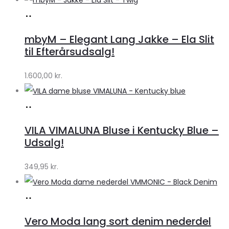
Køb
hos
mbyM – Elegant Lang Jakke – Ela Slit
Lykke
til Efterårsudsalg!
by
1.600,00
kr.
Lykke
Køb
hos
VILA VIMALUNA Bluse i Kentucky Blue –
Klædeskabet.dk
Udsalg!
349,95
kr.
Køb
hos
Vero Moda lang sort denim nederdel
Klædeskabet.dk