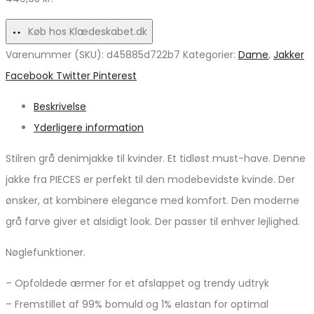
Tilbud
udsalg!
Køb hos Klædeskabet.dk
Varenummer (SKU):
d45885d722b7
Kategorier:
Dame
,
Jakker
Share
Facebook
Twitter
Pinterest
Beskrivelse
Yderligere information
Stilren grå denimjakke til kvinder. Et tidløst must-have. Denne
jakke fra PIECES er perfekt til den modebevidste kvinde. Der
ønsker, at kombinere elegance med komfort. Den moderne
grå farve giver et alsidigt look. Der passer til enhver lejlighed.
Nøglefunktioner.
– Opfoldede ærmer for et afslappet og trendy udtryk
– Fremstillet af 99% bomuld og 1% elastan for optimal