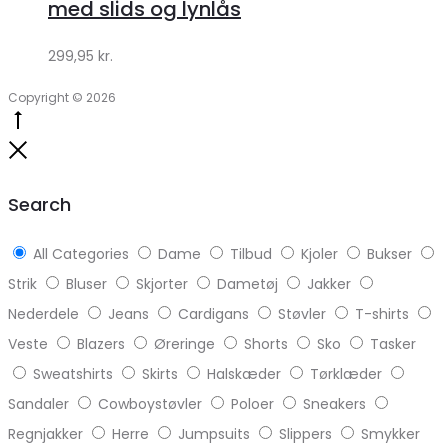
med slids og lynlås
299,95
kr.
Copyright © 2026
Go
to
Close
top
Search
All Categories
Dame
Tilbud
Kjoler
Bukser
Strik
Bluser
Skjorter
Dametøj
Jakker
Nederdele
Jeans
Cardigans
Støvler
T-shirts
Veste
Blazers
Øreringe
Shorts
Sko
Tasker
Sweatshirts
Skirts
Halskæder
Tørklæder
Sandaler
Cowboystøvler
Poloer
Sneakers
Regnjakker
Herre
Jumpsuits
Slippers
Smykker