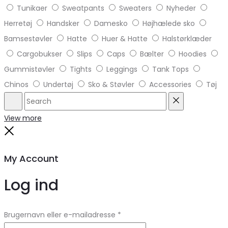
Tunikaer
Sweatpants
Sweaters
Nyheder
Herretøj
Handsker
Damesko
Højhælede sko
Bamsestøvler
Hatte
Huer & Hatte
Halstørklæder
Cargobukser
Slips
Caps
Bælter
Hoodies
Gummistøvler
Tights
Leggings
Tank Tops
Chinos
Undertøj
Sko & Støvler
Accessories
Tøj
Search
Reset
View more
Close
My Account
Log ind
Brugernavn eller e-mailadresse
*