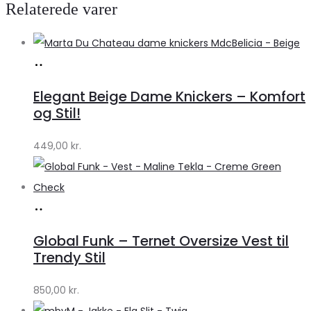
Relaterede varer
Køb
hos
Elegant Beige Dame Knickers – Komfort
Klædeskabet.dk
og Stil!
449,00
kr.
Køb
hos
Global Funk – Ternet Oversize Vest til
Lykke
Trendy Stil
by
850,00
kr.
Lykke