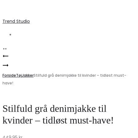
Trend Studio
Search
Product
Marta
navigation
Vero
du
Moda
Forside
Chateau
Tøj
Jakker
Stilfuld grå denimjakke til kvinder – tidløst must-
have!
VMREGINA
bukser
Strikket
MdcFlorence
Top
62786
Stilfuld grå denimjakke til
–
–
kvinder – tidløst must-have!
Tidløs
Fuxia1387
Elegance
på
449,95
kr.