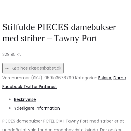
MdcDelores
detaljer
damejeans
–
–
Blanche
Stilfulde PIECES damebukser
Mørkeblå
dame
med striber – Tawny Port
Tilbud!
sko
7077
329,95
kr.
Køb hos Klædeskabet.dk
Varenummer (SKU):
0591c3678799
Kategorier:
Bukser
,
Dame
Share
Facebook
Twitter
Pinterest
Beskrivelse
Yderligere information
PIECES damebukser PCFELICIA i Tawny Port med striber er et
uundgåeligt valg for den modebevidste kvinde. Der ønsker