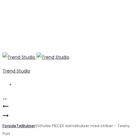
Trend Studio
Search
Product
Elegant
navigation
Marta
stilet
du
Forside
med
Tøj
Bukser
Stilfulde PIECES damebukser med striber – Tawny
Port
Chateau
glitrende