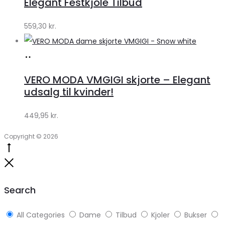
Elegant Festkjole Tilbud
by
559,30
kr.
Lykke
Køb
hos
VERO MODA VMGIGI skjorte – Elegant
Klædeskabet.dk
udsalg til kvinder!
449,95
kr.
Copyright © 2026
Go
to
Close
top
Search
All Categories
Dame
Tilbud
Kjoler
Bukser