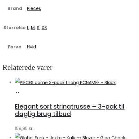
Brand
Pieces
Størrelse
L
,
M
,
S
,
XS
Farve
Hvid
Relaterede varer
Køb
hos
Elegant sort stringtrusse – 3-pak til
Klædeskabet.dk
daglig brug tilbud
159,95
kr.