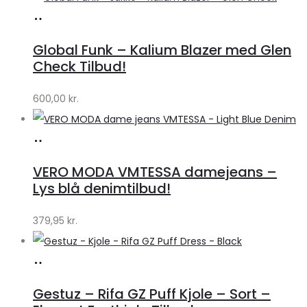
Køb
hos
Global Funk – Kalium Blazer med Glen
Lykke
Check Tilbud!
by
600,00
kr.
Lykke
Køb
hos
VERO MODA VMTESSA damejeans –
Klædeskabet.dk
Lys blå denimtilbud!
379,95
kr.
Køb
hos
Gestuz – Rifa GZ Puff Kjole – Sort –
Lykke