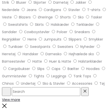
Strik
Bluser
Skjorter
Dametøj
Jakker
Nederdele
Jeans
Cardigans
Støvler
T-shirts
Veste
Blazers
Øreringe
Shorts
Sko
Tasker
Sweatshirts
Skirts
Halskæder
Tørklæder
Sandaler
Cowboystøvler
Poloer
Sneakers
Regnjakker
Herre
Jumpsuits
Slippers
Smykker
Tunikaer
Sweatpants
Sweaters
Nyheder
Herretøj
Handsker
Damesko
Højhælede sko
Bamsestøvler
Hatte
Huer & Hatte
Halstørklæder
Cargobukser
Slips
Caps
Bælter
Hoodies
Gummistøvler
Tights
Leggings
Tank Tops
Chinos
Undertøj
Sko & Støvler
Accessories
Tøj
Search
Reset
View more
Close