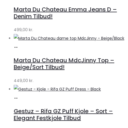
hos
Marta Du Chateau Emma Jeans D –
Klædeskabet.dk
Denim Tilbud!
499,00
kr.
Køb
hos
Marta Du Chateau MdcJinny Top –
Klædeskabet.dk
Beige/Sort Tilbud!
449,00
kr.
Køb
hos
Gestuz – Rifa GZ Puff Kjole – Sort –
Lykke
Elegant Festkjole Tilbud
by