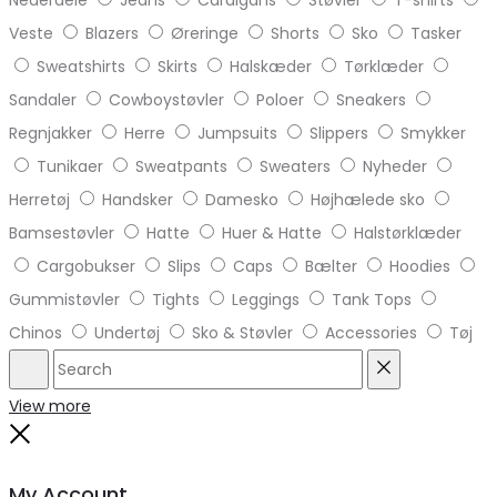
Veste
Blazers
Øreringe
Shorts
Sko
Tasker
Sweatshirts
Skirts
Halskæder
Tørklæder
Sandaler
Cowboystøvler
Poloer
Sneakers
Regnjakker
Herre
Jumpsuits
Slippers
Smykker
Tunikaer
Sweatpants
Sweaters
Nyheder
Herretøj
Handsker
Damesko
Højhælede sko
Bamsestøvler
Hatte
Huer & Hatte
Halstørklæder
Cargobukser
Slips
Caps
Bælter
Hoodies
Gummistøvler
Tights
Leggings
Tank Tops
Chinos
Undertøj
Sko & Støvler
Accessories
Tøj
Search
Reset
View more
Close
My Account