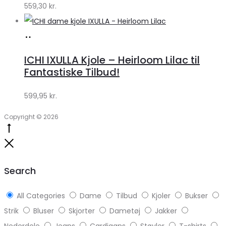
559,30
kr.
Lykke
Køb
hos
ICHI IXULLA Kjole – Heirloom Lilac til
Klædeskabet.dk
Fantastiske Tilbud!
599,95
kr.
Copyright © 2026
Go
to
Close
top
Search
All Categories
Dame
Tilbud
Kjoler
Bukser
Strik
Bluser
Skjorter
Dametøj
Jakker
Nederdele
Jeans
Cardigans
Støvler
T-shirts