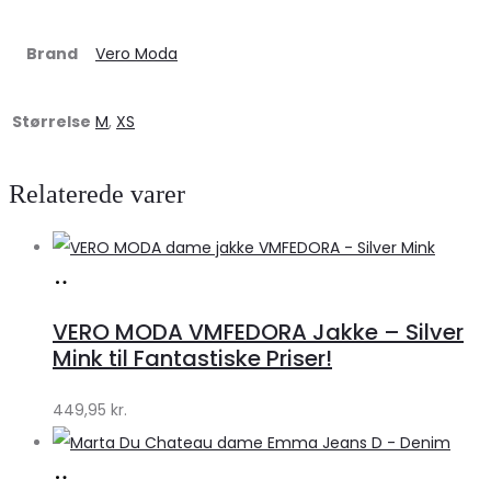
Brand
Vero Moda
Størrelse
M
,
XS
Relaterede varer
Køb
hos
VERO MODA VMFEDORA Jakke – Silver
Klædeskabet.dk
Mink til Fantastiske Priser!
449,95
kr.
Køb