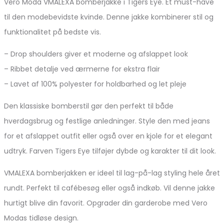
Vero Moda VMALEXA bomberjakke i Tigers Eye. Et must-have
til den modebevidste kvinde. Denne jakke kombinerer stil og
funktionalitet på bedste vis.
– Drop shoulders giver et moderne og afslappet look
– Ribbet detalje ved ærmerne for ekstra flair
– Lavet af 100% polyester for holdbarhed og let pleje
Den klassiske bomberstil gør den perfekt til både
hverdagsbrug og festlige anledninger. Style den med jeans
for et afslappet outfit eller også over en kjole for et elegant
udtryk. Farven Tigers Eye tilføjer dybde og karakter til dit look.
VMALEXA bomberjakken er ideel til lag-på-lag styling hele året
rundt. Perfekt til cafébesøg eller også indkøb. Vil denne jakke
hurtigt blive din favorit. Opgrader din garderobe med Vero
Modas tidløse design.