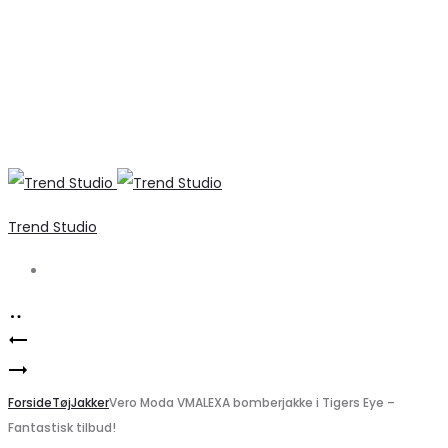
Trend Studio
Search
Product
Marta
navigation
Marta
du
Du
Forside
Chateau
Tøj
Jakker
Vero Moda VMALEXA bomberjakke i Tigers Eye –
Fantastisk tilbud!
Chateau
mørkegrå