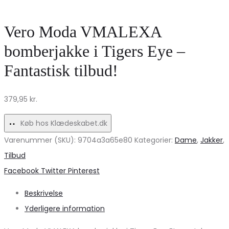
MdcTalia
tørklæde
bukser
–
Vero Moda VMALEXA
med
Udsalg
bomberjakke i Tigers Eye –
blomsterprint
på
Fantastisk tilbud!
–
tilbehør!
Udsalg!
379,95
kr.
Køb hos Klædeskabet.dk
Varenummer (SKU):
9704a3a65e80
Kategorier:
Dame
,
Jakker
,
Tilbud
Share
Facebook
Twitter
Pinterest
Beskrivelse
Yderligere information