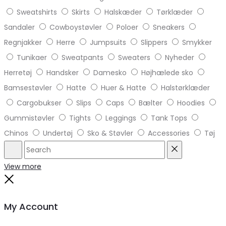
Sweatshirts
Skirts
Halskæder
Tørklæder
Sandaler
Cowboystøvler
Poloer
Sneakers
Regnjakker
Herre
Jumpsuits
Slippers
Smykker
Tunikaer
Sweatpants
Sweaters
Nyheder
Herretøj
Handsker
Damesko
Højhælede sko
Bamsestøvler
Hatte
Huer & Hatte
Halstørklæder
Cargobukser
Slips
Caps
Bælter
Hoodies
Gummistøvler
Tights
Leggings
Tank Tops
Chinos
Undertøj
Sko & Støvler
Accessories
Tøj
Search
Reset
View more
Close
My Account