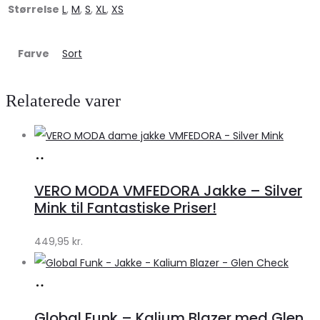
Størrelse
L
,
M
,
S
,
XL
,
XS
Farve
Sort
Relaterede varer
Køb
hos
VERO MODA VMFEDORA Jakke – Silver
Klædeskabet.dk
Mink til Fantastiske Priser!
449,95
kr.
Køb
hos
Global Funk – Kalium Blazer med Glen