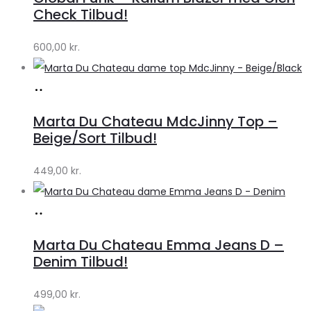
Lykke
Check Tilbud!
by
600,00
kr.
Lykke
Køb
hos
Marta Du Chateau MdcJinny Top –
Klædeskabet.dk
Beige/Sort Tilbud!
449,00
kr.
Køb
hos
Marta Du Chateau Emma Jeans D –
Klædeskabet.dk
Denim Tilbud!
499,00
kr.