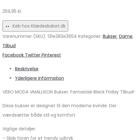
Wash
259,95
kr.
Tilbud!
Køb hos Klædeskabet.dk
Varenummer (SKU):
131e383e3654
Kategorier:
Bukser
,
Dame
,
Tilbud
Share
Facebook
Twitter
Pinterest
Beskrivelse
Yderligere information
VERO MODA VMALLISON Bukser. Fantastisk Black Friday Tilbud!
Disse bukser er designet til den moderne kvinde. Der
værdsætter både stil og komfort.
Vigtige detaljer.
– Slids foran for et trendy udtryk