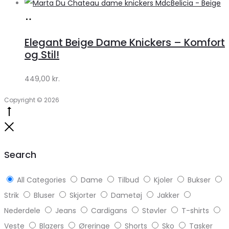
Køb
hos
Elegant Beige Dame Knickers – Komfort
Klædeskabet.dk
og Stil!
449,00
kr.
Copyright © 2026
Go
to
Close
top
Search
All Categories
Dame
Tilbud
Kjoler
Bukser
Strik
Bluser
Skjorter
Dametøj
Jakker
Nederdele
Jeans
Cardigans
Støvler
T-shirts
Veste
Blazers
Øreringe
Shorts
Sko
Tasker