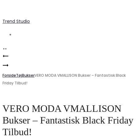
Trend Studio
Search
Product
Elegant
navigation
Marta
sommerkjole
Du
Forside
i
Tøj
Bukser
VERO MODA VMALLISON Bukser – Fantastisk Black
Friday Tilbud!
Chateau
ivory
MdcBianca
–
Bluse
Perfekt
VERO MODA VMALLISON
–
til
Bukser – Fantastisk Black Friday
Giallo
varme
Tilbud!
Cold
dage