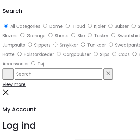
top
Search
All Categories
Dame
Tilbud
Kjoler
Bukser
S
Blazers
Øreringe
Shorts
Sko
Tasker
Sweatshir
Jumpsuits
Slippers
Smykker
Tunikaer
Sweatpant
Hatte
Halstørklæder
Cargobukser
Slips
Caps
Accessories
Tøj
Search
Reset
View more
Close
My Account
Log ind