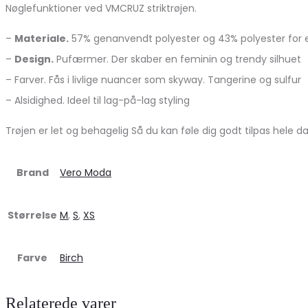
Nøglefunktioner ved VMCRUZ striktrøjen.
–
Materiale.
57% genanvendt polyester og 43% polyester for en
–
Design.
Pufærmer. Der skaber en feminin og trendy silhuet
– Farver. Fås i livlige nuancer som skyway. Tangerine og sulfur
– Alsidighed. Ideel til lag-på-lag styling
Trøjen er let og behagelig Så du kan føle dig godt tilpas hele
Brand
Vero Moda
Størrelse
M
,
S
,
XS
Farve
Birch
Relaterede varer