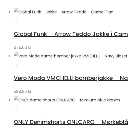
Køb
hos
Global Funk – Arrow Teddo Jakke i Camel
Lykke
by
675,00
kr.
Lykke
Køb
hos
Vero Moda VMCHELLI bomberjakke – Navy
Klædeskabet.dk
599,95
kr.
Køb
hos
ONLY Denimshorts ONLCARO – Mørkebl
Klædeskabet.dk