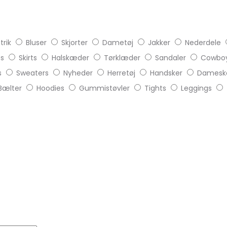
trik
Bluser
Skjorter
Dametøj
Jakker
Nederdele
ts
Skirts
Halskæder
Tørklæder
Sandaler
Cowboy
s
Sweaters
Nyheder
Herretøj
Handsker
Damesk
Bælter
Hoodies
Gummistøvler
Tights
Leggings