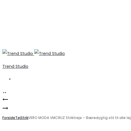
Trend Studio
Search
Product
Mellemgrå
navigation
Only
cardigan
dame
Forside
fra
Tøj
Strik
VERO MODA VMCRUZ Striktrøje – Bæredygtig stil til alle le
vest
PIECES