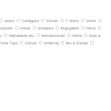
Jeans
Cardigans
Støvler
T-shirts
Veste
støvler
Poloer
Sneakers
Regnjakker
Herre
o
Højhælede sko
Bamsestøvler
Hatte
Huer &
Tank Tops
Chinos
Undertøj
Sko & Støvler