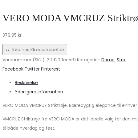
VERO MODA VMCRUZ Striktrøje – B
379,95
kr.
Køb hos Klædeskabet.dk
Varenummer (SKU):
21fd200ee5f9
Kategorier:
Dame
,
Strik
Share
Facebook
Twitter
Pinterest
Beskrivelse
Yderligere information
VERO MODA VMCRUZ Striktrøje. Bæredygtig elegance til enhver
VMCRUZ Striktrøje fra VERO MODA er det ideelle valg for den 
til både hverdag og fest.