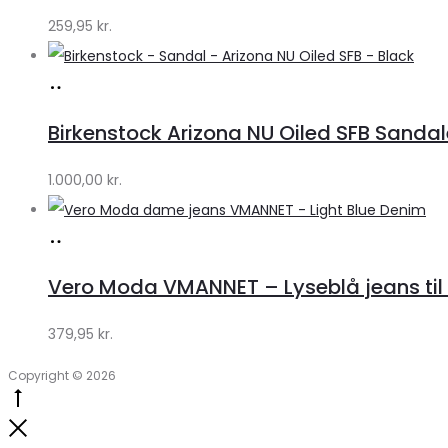
259,95
kr.
Køb
hos
Birkenstock Arizona NU Oiled SFB Sandale
Lykke
by
1.000,00
kr.
Lykke
Køb
hos
Vero Moda VMANNET – Lyseblå jeans til 
Klædeskabet.dk
379,95
kr.
Copyright © 2026
Go
to
Close