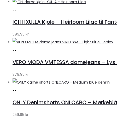
Køb
hos
ICHI IXULLA Kjole – Heirloom Lilac til Fan
Klædeskabet.dk
599,95
kr.
Køb
hos
VERO MODA VMTESSA damejeans – Lys b
Klædeskabet.dk
379,95
kr.
Køb
hos
ONLY Denimshorts ONLCARO – Mørkebl
Klædeskabet.dk
259,95
kr.