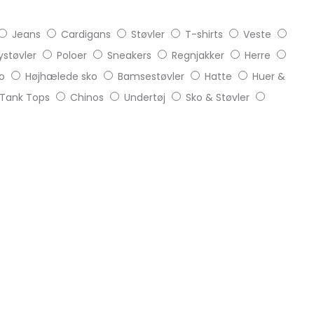
Jeans
Cardigans
Støvler
T-shirts
Veste
støvler
Poloer
Sneakers
Regnjakker
Herre
o
Højhælede sko
Bamsestøvler
Hatte
Huer &
Tank Tops
Chinos
Undertøj
Sko & Støvler