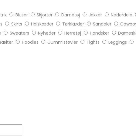
trik
Bluser
Skjorter
Dametøj
Jakker
Nederdele
ts
Skirts
Halskæder
Tørklæder
Sandaler
Cowboy
s
Sweaters
Nyheder
Herretøj
Handsker
Damesk
Bælter
Hoodies
Gummistøvler
Tights
Leggings