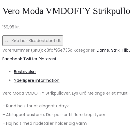
Beige
Bluse
Vero Moda VMDOFFY Strikpullov
Skjortekjole
–
–
Hvid
159,95
kr.
Elegant
med
Udsalg!
Broderi
Køb hos Klædeskabet.dk
Tilbud!
Varenummer (SKU):
c3fcf95e735a
Kategorier:
Dame
,
Strik
,
Tilb
Share
Facebook
Twitter
Pinterest
Beskrivelse
Yderligere information
Vero Moda VMDOFFY Strikpullover. Lys Grå Melange er et must-ha
– Rund hals for et elegant udtryk
– Afslappet pasform. Der passer til flere kropstyper
– Høj hals med ribdetaljer holder dig varm