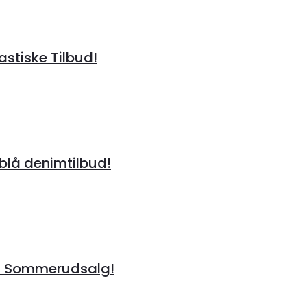
tastiske Tilbud!
lå denimtilbud!
å Sommerudsalg!