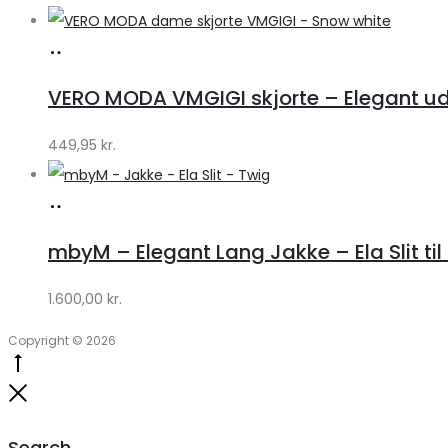
Køb
hos
VERO MODA VMGIGI skjorte – Elegant uds
Klædeskabet.dk
449,95
kr.
Køb
hos
mbyM – Elegant Lang Jakke – Ela Slit til
Lykke
by
1.600,00
kr.
Lykke
Copyright © 2026
Go
to
Close
top
Search