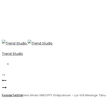
Trend Studio
Search
Product
Marta
navigation
Marta
Du
Du
Forside
Chateau
Tøj
Strik
Vero Moda VMDOFFY Strikpullover – Lys Grå Melange Tilbu
Chateau
MdcAurora