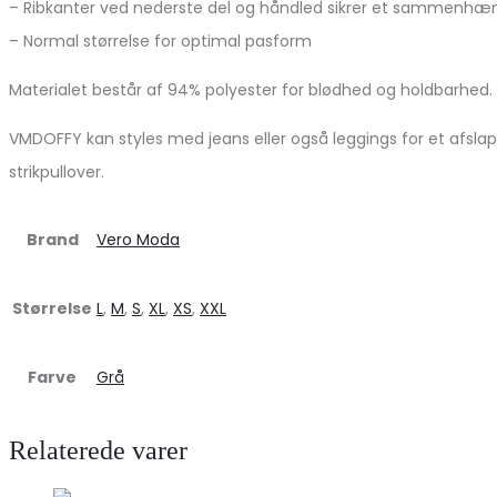
– Ribkanter ved nederste del og håndled sikrer et sammenhæ
– Normal størrelse for optimal pasform
Materialet består af 94% polyester for blødhed og holdbarhed. 
VMDOFFY kan styles med jeans eller også leggings for et afsla
strikpullover.
Brand
Vero Moda
Størrelse
L
,
M
,
S
,
XL
,
XS
,
XXL
Farve
Grå
Relaterede varer