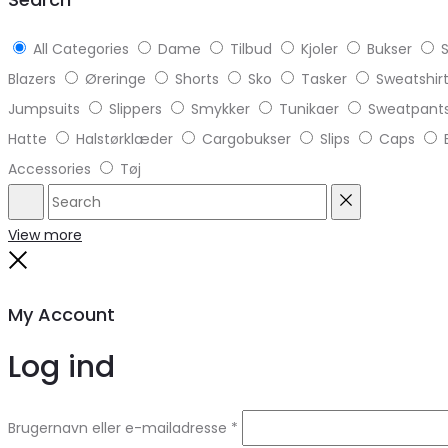
All Categories
Dame
Tilbud
Kjoler
Bukser
S
Blazers
Øreringe
Shorts
Sko
Tasker
Sweatshir
Jumpsuits
Slippers
Smykker
Tunikaer
Sweatpant
Hatte
Halstørklæder
Cargobukser
Slips
Caps
Accessories
Tøj
Search
Reset
View more
Close
My Account
Log ind
Brugernavn eller e-mailadresse
*