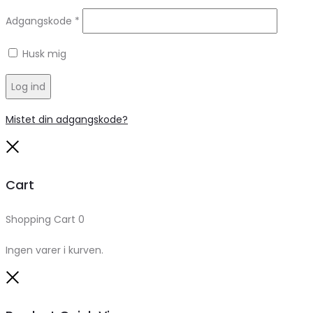
Adgangskode
*
Husk mig
Log ind
Mistet din adgangskode?
Close
Cart
Shopping Cart
0
Ingen varer i kurven.
Close