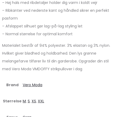
– Høj hals med ribdetaljer holder dig varm i koldt vejr
– Ribkanter ved nederste kant og håndled sikrer en perfekt
pasform
– Afslappet silhuet gør lag-på-lag styling let
– Normal størrelse for optimal komfort
Materialet består af 94% polyester. 3% elastan og 3% nylon.
Hvilket giver blødhed og holdbarhed. Den lys grønne
melangefarve tilfører liv til din garderobe. Opgrader din stil
med Vero Moda VMDOFFY strikpullover i dag
Brand
Vero Moda
Størrelse
M
,
S
,
XS
,
XXL