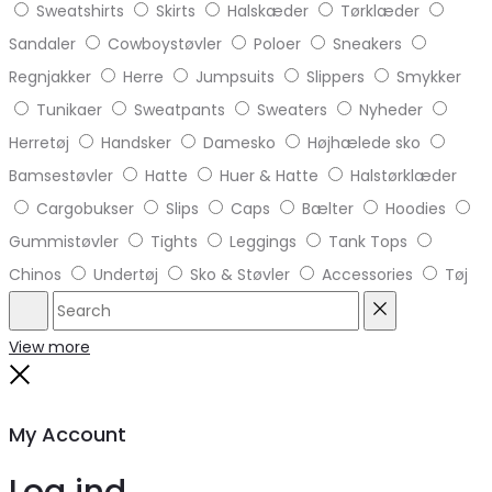
Sweatshirts
Skirts
Halskæder
Tørklæder
Sandaler
Cowboystøvler
Poloer
Sneakers
Regnjakker
Herre
Jumpsuits
Slippers
Smykker
Tunikaer
Sweatpants
Sweaters
Nyheder
Herretøj
Handsker
Damesko
Højhælede sko
Bamsestøvler
Hatte
Huer & Hatte
Halstørklæder
Cargobukser
Slips
Caps
Bælter
Hoodies
Gummistøvler
Tights
Leggings
Tank Tops
Chinos
Undertøj
Sko & Støvler
Accessories
Tøj
Search
Reset
View more
Close
My Account