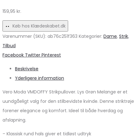
Uundgåelig!
159,95
kr.
Køb hos Klædeskabet.dk
Varenummer (SKU):
ab76c251f363
Kategorier:
Dame
,
Strik
,
Tilbud
Share
Facebook
Twitter
Pinterest
Beskrivelse
Yderligere information
Vero Moda VMDOFFY Strikpullover. Lys Grøn Melange er et
uundgåeligt valg for den stilbevidste kvinde. Denne striktrøje
forener elegance og komfort. Ideel til både hverdag og
afslapning.
– Klassisk rund hals giver et tidløst udtryk