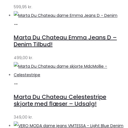
599,95
kr.
Køb
hos
Marta Du Chateau Emma Jeans D –
Klædeskabet.dk
Denim Tilbud!
499,00
kr.
Køb
hos
Marta Du Chateau Celestestripe
Klædeskabet.dk
skjorte med flæser – Udsalg!
349,00
kr.