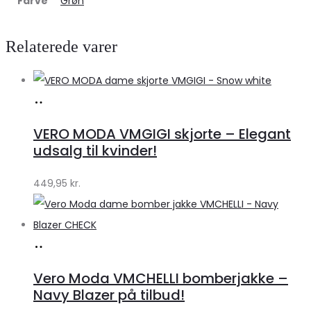
Farve
Grøn
Relaterede varer
Køb
hos
VERO MODA VMGIGI skjorte – Elegant
Klædeskabet.dk
udsalg til kvinder!
449,95
kr.
Køb
hos
Vero Moda VMCHELLI bomberjakke –
Klædeskabet.dk
Navy Blazer på tilbud!