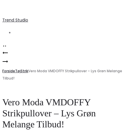
Trend Studio
Search
Product
Elegant
navigation
Elegant
sommertop
Off
Forside
til
Tøj
Strik
Vero Moda VMDOFFY Strikpullover – Lys Grøn Melange
Tilbud!
Shoulder
damer
Festtop
–
fra
Must-
Vero Moda VMDOFFY
VERO
have
Strikpullover – Lys Grøn
MODA
fra
Melange Tilbud!
–
ONLY