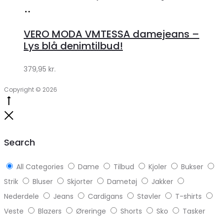
Køb
hos
VERO MODA VMTESSA damejeans –
Klædeskabet.dk
Lys blå denimtilbud!
379,95
kr.
Copyright © 2026
Go
to
Close
top
Search
All Categories
Dame
Tilbud
Kjoler
Bukser
Strik
Bluser
Skjorter
Dametøj
Jakker
Nederdele
Jeans
Cardigans
Støvler
T-shirts
Veste
Blazers
Øreringe
Shorts
Sko
Tasker