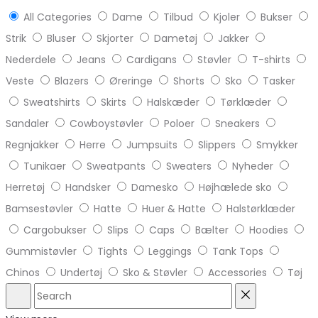
All Categories
Dame
Tilbud
Kjoler
Bukser
Strik
Bluser
Skjorter
Dametøj
Jakker
Nederdele
Jeans
Cardigans
Støvler
T-shirts
Veste
Blazers
Øreringe
Shorts
Sko
Tasker
Sweatshirts
Skirts
Halskæder
Tørklæder
Sandaler
Cowboystøvler
Poloer
Sneakers
Regnjakker
Herre
Jumpsuits
Slippers
Smykker
Tunikaer
Sweatpants
Sweaters
Nyheder
Herretøj
Handsker
Damesko
Højhælede sko
Bamsestøvler
Hatte
Huer & Hatte
Halstørklæder
Cargobukser
Slips
Caps
Bælter
Hoodies
Gummistøvler
Tights
Leggings
Tank Tops
Chinos
Undertøj
Sko & Støvler
Accessories
Tøj
Search
Reset