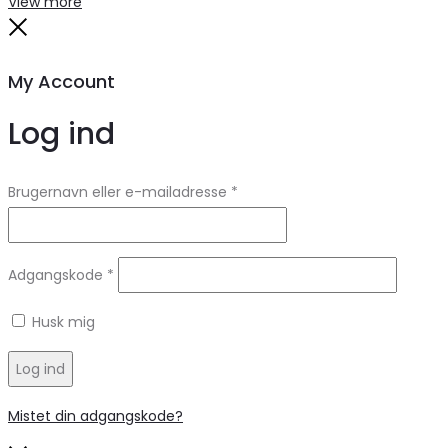
View more
Close
My Account
Log ind
Brugernavn eller e-mailadresse
*
Adgangskode
*
Husk mig
Log ind
Mistet din adgangskode?