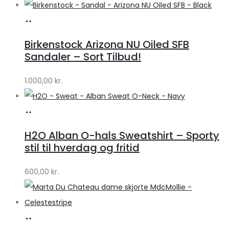
Køb
hos
Birkenstock Arizona NU Oiled SFB
Lykke
Sandaler – Sort Tilbud!
by
1.000,00
kr.
Lykke
Køb
hos
H2O Alban O-hals Sweatshirt – Sporty
Lykke
stil til hverdag og fritid
by
600,00
kr.
Lykke
Køb