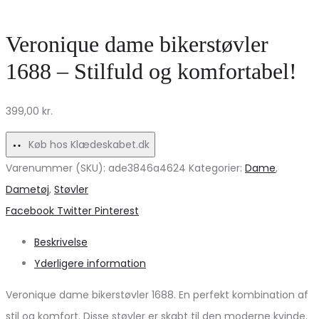
MdcLise
PIECES
Jakke
–
Veronique dame bikerstøvler
–
Tidløs
1688 – Stilfuld og komfortabel!
Leopard
skønhed!
Design
399,00
kr.
Tilbud!
Køb hos Klædeskabet.dk
Varenummer (SKU):
ade3846a4624
Kategorier:
Dame
,
Dametøj
,
Støvler
Share
Facebook
Twitter
Pinterest
Beskrivelse
Yderligere information
Veronique dame bikerstøvler 1688. En perfekt kombination af
stil og komfort. Disse støvler er skabt til den moderne kvinde.