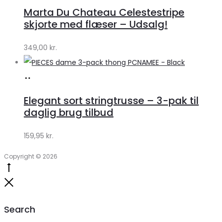
hos
Marta Du Chateau Celestestripe
Klædeskabet.dk
skjorte med flæser – Udsalg!
349,00
kr.
Køb
hos
Elegant sort stringtrusse – 3-pak til
Klædeskabet.dk
daglig brug tilbud
159,95
kr.
Copyright © 2026
Go
to
Close
top
Search