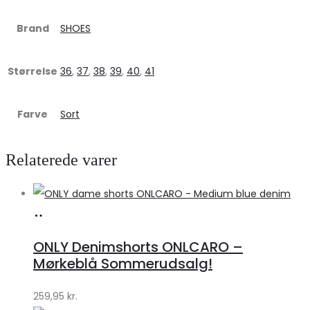
Brand
SHOES
Størrelse
36
,
37
,
38
,
39
,
40
,
41
Farve
Sort
Relaterede varer
Køb
hos
ONLY Denimshorts ONLCARO –
Klædeskabet.dk
Mørkeblå Sommerudsalg!
259,95
kr.