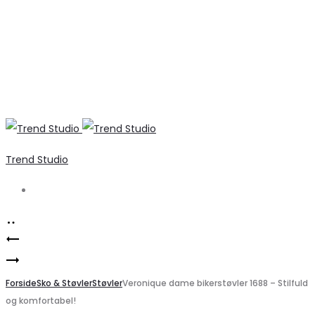
Trend Studio
Search
Product
Elegant
navigation
Marta
sort
du
Forside
blondekjole
Sko & Støvler
Støvler
Veronique dame bikerstøvler 1688 – Stilfuld
og komfortabel!
Chateau
fra