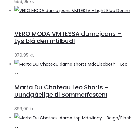
599,95
kr.
Køb
hos
VERO MODA VMTESSA damejeans –
Klædeskabet.dk
Lys blå denimtilbud!
379,95
kr.
Køb
hos
Marta Du Chateau Leo Shorts –
Klædeskabet.dk
Uundgåelige til Sommerfesten!
399,00
kr.
Køb