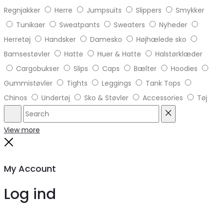
Regnjakker
Herre
Jumpsuits
Slippers
Smykker
Tunikaer
Sweatpants
Sweaters
Nyheder
Herretøj
Handsker
Damesko
Højhælede sko
Bamsestøvler
Hatte
Huer & Hatte
Halstørklæder
Cargobukser
Slips
Caps
Bælter
Hoodies
Gummistøvler
Tights
Leggings
Tank Tops
Chinos
Undertøj
Sko & Støvler
Accessories
Tøj
Search
Reset
View more
Close
My Account
Log ind