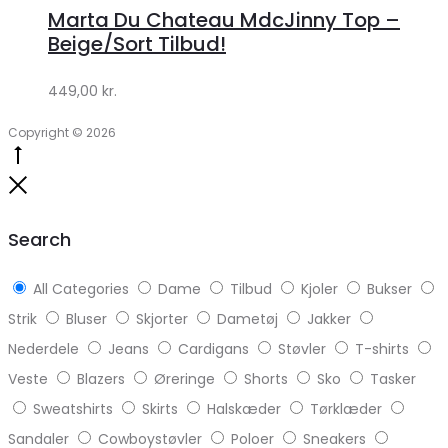
hos
Marta Du Chateau MdcJinny Top –
Klædeskabet.dk
Beige/Sort Tilbud!
449,00
kr.
Copyright © 2026
Go
to
Close
top
Search
All Categories
Dame
Tilbud
Kjoler
Bukser
Strik
Bluser
Skjorter
Dametøj
Jakker
Nederdele
Jeans
Cardigans
Støvler
T-shirts
Veste
Blazers
Øreringe
Shorts
Sko
Tasker
Sweatshirts
Skirts
Halskæder
Tørklæder
Sandaler
Cowboystøvler
Poloer
Sneakers