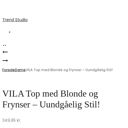
Trend Studio
Search
Product
Marta
navigation
Elegant
du
camel
Forside
Chateau
Dame
VILA Top med Blonde og Frynser – Uundgåelig Stil!
støvler
MdcAnika
til
Kjole
VILA Top med Blonde og
kvinder
–
Frynser – Uundgåelig Stil!
–
Aqua
Myriam
på
349,95
kr.
68181
Udsalg!