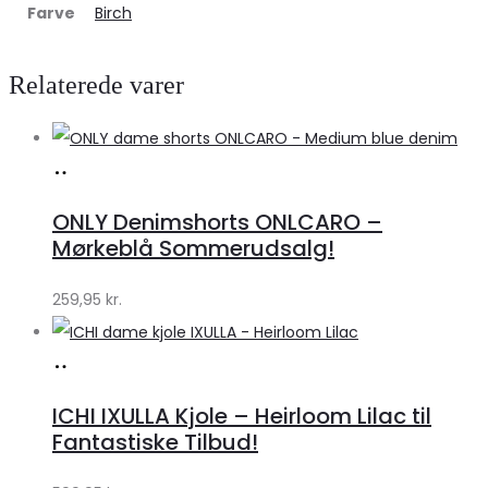
Farve
Birch
Relaterede varer
Køb
hos
ONLY Denimshorts ONLCARO –
Klædeskabet.dk
Mørkeblå Sommerudsalg!
259,95
kr.
Køb
hos
ICHI IXULLA Kjole – Heirloom Lilac til
Klædeskabet.dk
Fantastiske Tilbud!