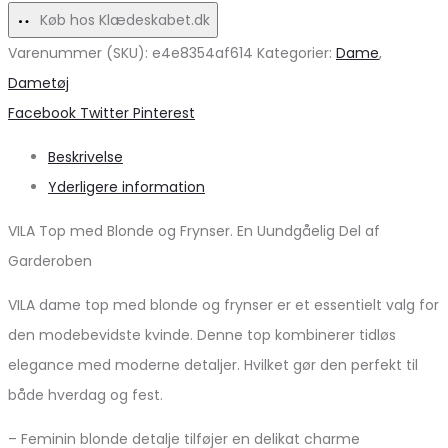
på
Køb hos Klædeskabet.dk
udsalg!
Varenummer (SKU):
e4e8354af614
Kategorier:
Dame
,
Dametøj
Share
Facebook
Twitter
Pinterest
Beskrivelse
Yderligere information
VILA Top med Blonde og Frynser. En Uundgåelig Del af
Garderoben
VILA dame top med blonde og frynser er et essentielt valg for
den modebevidste kvinde. Denne top kombinerer tidløs
elegance med moderne detaljer. Hvilket gør den perfekt til
både hverdag og fest.
– Feminin blonde detalje tilføjer en delikat charme