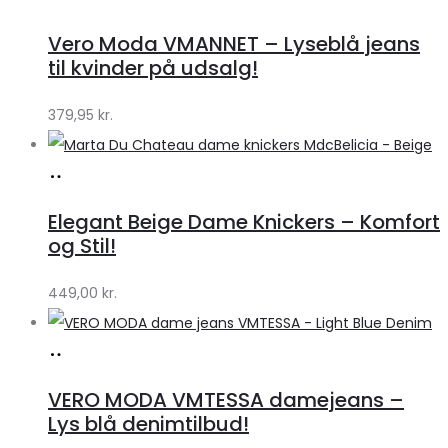
hos
Vero Moda VMANNET – Lyseblå jeans
Klædeskabet.dk
til kvinder på udsalg!
379,95
kr.
Køb
hos
Elegant Beige Dame Knickers – Komfort
Klædeskabet.dk
og Stil!
449,00
kr.
Køb
hos
VERO MODA VMTESSA damejeans –
Klædeskabet.dk
Lys blå denimtilbud!