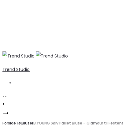
Trend Studio
Search
Product
Sylviane
navigation
Marta
knæhøje
du
Forside
støvler
Tøj
Bluser
B.YOUNG Sølv Paillet Bluse – Glamour til Festen!
Chateau
1639