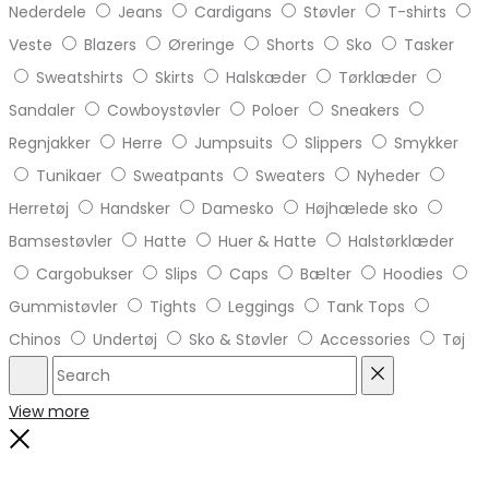
Nederdele
Jeans
Cardigans
Støvler
T-shirts
Veste
Blazers
Øreringe
Shorts
Sko
Tasker
Sweatshirts
Skirts
Halskæder
Tørklæder
Sandaler
Cowboystøvler
Poloer
Sneakers
Regnjakker
Herre
Jumpsuits
Slippers
Smykker
Tunikaer
Sweatpants
Sweaters
Nyheder
Herretøj
Handsker
Damesko
Højhælede sko
Bamsestøvler
Hatte
Huer & Hatte
Halstørklæder
Cargobukser
Slips
Caps
Bælter
Hoodies
Gummistøvler
Tights
Leggings
Tank Tops
Chinos
Undertøj
Sko & Støvler
Accessories
Tøj
Search
Reset
View more
Close