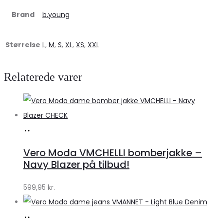
Brand
b.young
Størrelse
L
,
M
,
S
,
XL
,
XS
,
XXL
Relaterede varer
Køb
hos
Vero Moda VMCHELLI bomberjakke –
Klædeskabet.dk
Navy Blazer på tilbud!
599,95
kr.
Køb