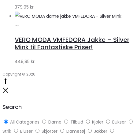
379,95
kr.
Køb
hos
VERO MODA VMFEDORA Jakke – Silver
Klædeskabet.dk
Mink til Fantastiske Priser!
449,95
kr.
Copyright © 2026
Go
to
Close
top
Search
All Categories
Dame
Tilbud
Kjoler
Bukser
Strik
Bluser
Skjorter
Dametøj
Jakker