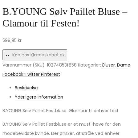
bluse
–
B.YOUNG Sølv Paillet Bluse –
MdcSabrina
Kaki
Glamour til Festen!
85137-
på
3
udsalg!
599,95
kr.
–
Celeste230
Køb hos Klædeskabet.dk
Tilbud
Varenummer (SKU):
10274853f858
Kategorier:
Bluser
,
Dame
Share
Facebook
Twitter
Pinterest
Beskrivelse
Yderligere information
B.YOUNG Sølv Paillet Festbluse. Glamour til enhver fest
B.YOUNG Sølv Paillet Festbluse er et must-have for den
modebevidste kvinde. Der ønsker, at stråle ved enhver