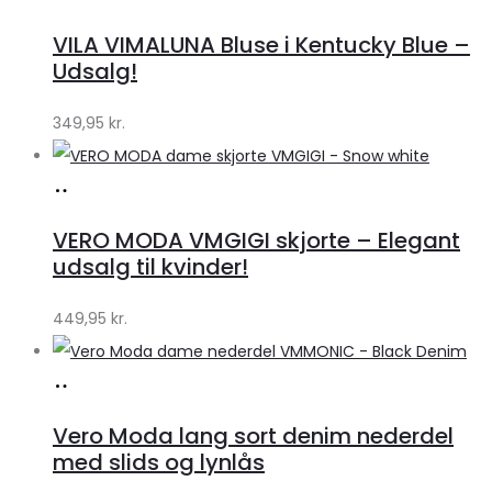
hos
VILA VIMALUNA Bluse i Kentucky Blue –
Klædeskabet.dk
Udsalg!
349,95
kr.
Køb
hos
VERO MODA VMGIGI skjorte – Elegant
Klædeskabet.dk
udsalg til kvinder!
449,95
kr.
Køb
hos
Vero Moda lang sort denim nederdel
Klædeskabet.dk
med slids og lynlås