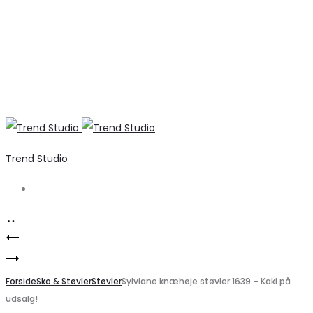
Trend Studio
Search
Product
Klassiske
navigation
B.YOUNG
Annette
Sølv
Forside
Støvler
Sko & Støvler
Støvler
Sylviane knæhøje støvler 1639 – Kaki på
udsalg!
Paillet
8148