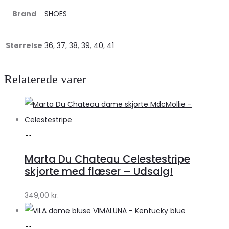
Brand
SHOES
Størrelse
36
,
37
,
38
,
39
,
40
,
41
Relaterede varer
Køb
hos
Marta Du Chateau Celestestripe
Klædeskabet.dk
skjorte med flæser – Udsalg!
349,00
kr.
Køb