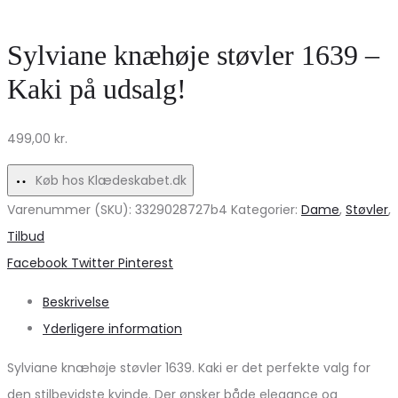
Bluse
–
–
Uundgåelig
Sylviane knæhøje støvler 1639 –
Glamour
Stil!
Kaki på udsalg!
til
Festen!
499,00
kr.
Køb hos Klædeskabet.dk
Varenummer (SKU):
3329028727b4
Kategorier:
Dame
,
Støvler
,
Tilbud
Share
Facebook
Twitter
Pinterest
Beskrivelse
Yderligere information
Sylviane knæhøje støvler 1639. Kaki er det perfekte valg for
den stilbevidste kvinde. Der ønsker både elegance og