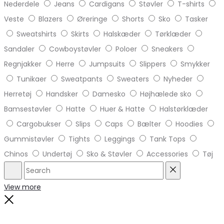
Nederdele
Jeans
Cardigans
Støvler
T-shirts
Veste
Blazers
Øreringe
Shorts
Sko
Tasker
Sweatshirts
Skirts
Halskæder
Tørklæder
Sandaler
Cowboystøvler
Poloer
Sneakers
Regnjakker
Herre
Jumpsuits
Slippers
Smykker
Tunikaer
Sweatpants
Sweaters
Nyheder
Herretøj
Handsker
Damesko
Højhælede sko
Bamsestøvler
Hatte
Huer & Hatte
Halstørklæder
Cargobukser
Slips
Caps
Bælter
Hoodies
Gummistøvler
Tights
Leggings
Tank Tops
Chinos
Undertøj
Sko & Støvler
Accessories
Tøj
Search
Reset
View more
Close