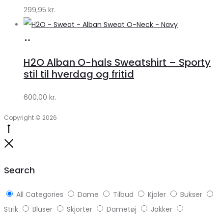
299,95
kr.
Køb
hos
H2O Alban O-hals Sweatshirt – Sporty
Lykke
stil til hverdag og fritid
by
600,00
kr.
Lykke
Copyright © 2026
Go
to
Close
top
Search
All Categories
Dame
Tilbud
Kjoler
Bukser
Strik
Bluser
Skjorter
Dametøj
Jakker