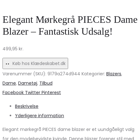
i
Otter
armybrun
Dark
Elegant Mørkegrå PIECES Dame
–
Earth
Blazer – Fantastisk Udsalg!
Elegant
på
hverdagsstil!
tilbud!
499,95
kr.
Køb hos Klædeskabet.dk
Varenummer (SKU):
9179a274d944
Kategorier:
Blazers
,
Dame
,
Dametøj
,
Tilbud
Share
Facebook
Twitter
Pinterest
Beskrivelse
Yderligere information
Elegant mørkegrå PIECES dame blazer er et uundgåeligt valg
for den modebevidste kvinde. Denne blazer forener stil med