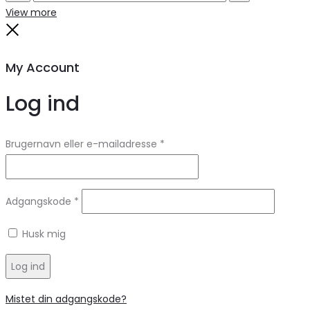
Search
Reset
View more
Close
My Account
Log ind
Brugernavn eller e-mailadresse
*
Adgangskode
*
Husk mig
Log ind
Mistet din adgangskode?