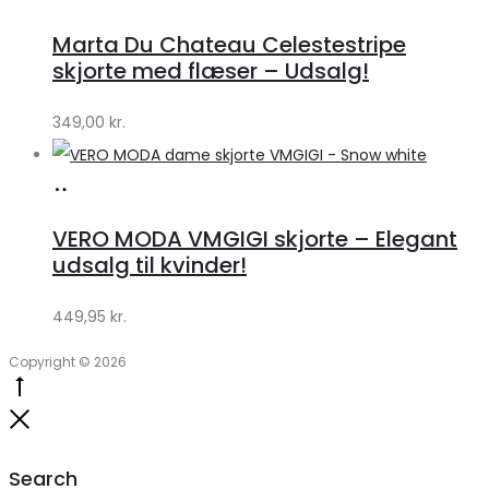
hos
Marta Du Chateau Celestestripe
Klædeskabet.dk
skjorte med flæser – Udsalg!
349,00
kr.
Køb
hos
VERO MODA VMGIGI skjorte – Elegant
Klædeskabet.dk
udsalg til kvinder!
449,95
kr.
Copyright © 2026
Go
to
Close
top
Search