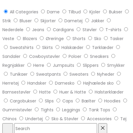
All Categories
Dame
Tilbud
Kjoler
Bukser
Strik
Bluser
Skjorter
Dametøj
Jakker
Nederdele
Jeans
Cardigans
Støvler
T-shirts
Veste
Blazers
Øreringe
Shorts
Sko
Tasker
Sweatshirts
Skirts
Halskæder
Tørklæder
Sandaler
Cowboystøvler
Poloer
Sneakers
Regnjakker
Herre
Jumpsuits
Slippers
Smykker
Tunikaer
Sweatpants
Sweaters
Nyheder
Herretøj
Handsker
Damesko
Højhælede sko
Bamsestøvler
Hatte
Huer & Hatte
Halstørklæder
Cargobukser
Slips
Caps
Bælter
Hoodies
Gummistøvler
Tights
Leggings
Tank Tops
Chinos
Undertøj
Sko & Støvler
Accessories
Tøj