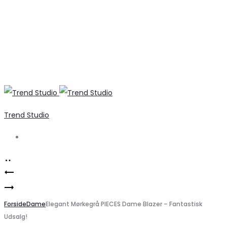
Trend Studio
Search
Product
ONLY
navigation
Liberté
Jakke
FREJA
Forside
ONLORCHID
Dame
Elegant Mørkegrå PIECES Dame Blazer – Fantastisk
Udsalg!
skjorte
–