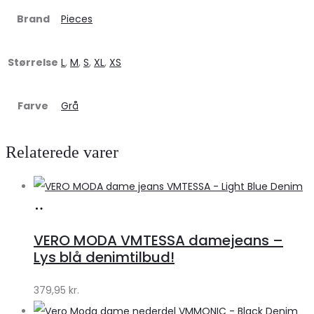
Brand
Pieces
Størrelse
L
,
M
,
S
,
XL
,
XS
Farve
Grå
Relaterede varer
Køb
hos
VERO MODA VMTESSA damejeans –
Klædeskabet.dk
Lys blå denimtilbud!
379,95
kr.