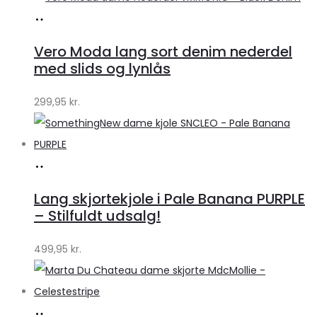
Køb
hos
Vero Moda lang sort denim nederdel
Klædeskabet.dk
med slids og lynlås
299,95
kr.
Køb
hos
Lang skjortekjole i Pale Banana PURPLE
Klædeskabet.dk
– Stilfuldt udsalg!
499,95
kr.
Køb