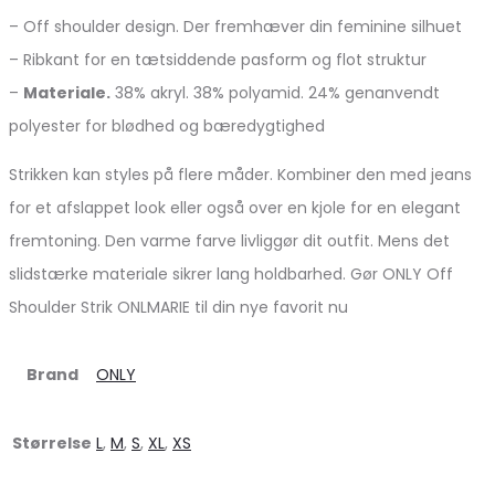
– Off shoulder design. Der fremhæver din feminine silhuet
– Ribkant for en tætsiddende pasform og flot struktur
–
Materiale.
38% akryl. 38% polyamid. 24% genanvendt
polyester for blødhed og bæredygtighed
Strikken kan styles på flere måder. Kombiner den med jeans
for et afslappet look eller også over en kjole for en elegant
fremtoning. Den varme farve livliggør dit outfit. Mens det
slidstærke materiale sikrer lang holdbarhed. Gør ONLY Off
Shoulder Strik ONLMARIE til din nye favorit nu
Brand
ONLY
Størrelse
L
,
M
,
S
,
XL
,
XS