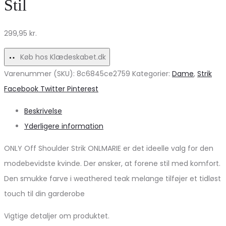
Stil
Wine
299,95
kr.
Køb hos Klædeskabet.dk
Varenummer (SKU):
8c6845ce2759
Kategorier:
Dame
,
Strik
Share
Facebook
Twitter
Pinterest
Beskrivelse
Yderligere information
ONLY Off Shoulder Strik ONLMARIE er det ideelle valg for den
modebevidste kvinde. Der ønsker, at forene stil med komfort.
Den smukke farve i weathered teak melange tilføjer et tidløst
touch til din garderobe
Vigtige detaljer om produktet.