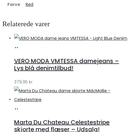
Farve
Rød
Relaterede varer
Køb
hos
VERO MODA VMTESSA damejeans –
Klædeskabet.dk
Lys blå denimtilbud!
379,95
kr.
Køb
hos
Marta Du Chateau Celestestripe
Klædeskabet.dk
skjorte med flæser – Udsalg!