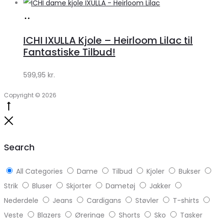
Køb
hos
ICHI IXULLA Kjole – Heirloom Lilac til
Klædeskabet.dk
Fantastiske Tilbud!
599,95
kr.
Copyright © 2026
Go
to
Close
top
Search
All Categories
Dame
Tilbud
Kjoler
Bukser
Strik
Bluser
Skjorter
Dametøj
Jakker
Nederdele
Jeans
Cardigans
Støvler
T-shirts
Veste
Blazers
Øreringe
Shorts
Sko
Tasker