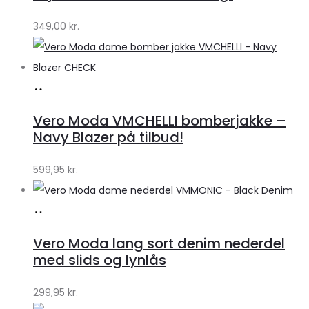
349,00
kr.
Køb
hos
Vero Moda VMCHELLI bomberjakke –
Klædeskabet.dk
Navy Blazer på tilbud!
599,95
kr.
Køb
hos
Vero Moda lang sort denim nederdel
Klædeskabet.dk
med slids og lynlås
299,95
kr.