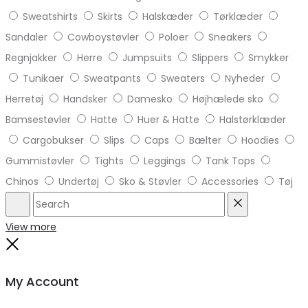
Sweatshirts
Skirts
Halskæder
Tørklæder
Sandaler
Cowboystøvler
Poloer
Sneakers
Regnjakker
Herre
Jumpsuits
Slippers
Smykker
Tunikaer
Sweatpants
Sweaters
Nyheder
Herretøj
Handsker
Damesko
Højhælede sko
Bamsestøvler
Hatte
Huer & Hatte
Halstørklæder
Cargobukser
Slips
Caps
Bælter
Hoodies
Gummistøvler
Tights
Leggings
Tank Tops
Chinos
Undertøj
Sko & Støvler
Accessories
Tøj
Search
Reset
View more
Close
My Account