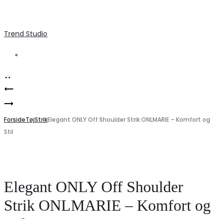
Trend Studio
Search
Product
Bæredygtig
navigation
Marta
striktrøje
du
Forside
til
Tøj
Strik
Elegant ONLY Off Shoulder Strik ONLMARIE – Komfort og
Stil
Chateau
kvinder
dame
–
strik
Elegance
MdcAnouk
fra
Elegant ONLY Off Shoulder
8038
PIECES
Strik ONLMARIE – Komfort og
–