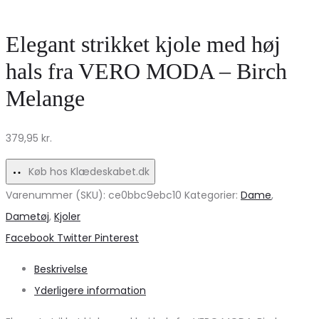
fra
Høj
ONLY
Støvle
Elegant strikket kjole med høj
–
på
hals fra VERO MODA – Birch
Cloud
Udsalg
Melange
Dancer
til
MELANGE
Stilbevidste
379,95
kr.
Køb hos Klædeskabet.dk
Varenummer (SKU):
ce0bbc9ebc10
Kategorier:
Dame
,
Dametøj
,
Kjoler
Share
Facebook
Twitter
Pinterest
Beskrivelse
Yderligere information