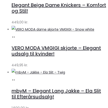
hos
Elegant Beige Dame Knickers – Komfort
Klædeskabet.dk
og Stil!
449,00
kr.
Køb
hos
VERO MODA VMGIGI skjorte – Elegant
Klædeskabet.dk
udsalg til kvinder!
449,95
kr.
Køb
hos
mbyM – Elegant Lang Jakke – Ela Slit
Lykke
til Efterårsudsalg!
by
1.600,00
kr.