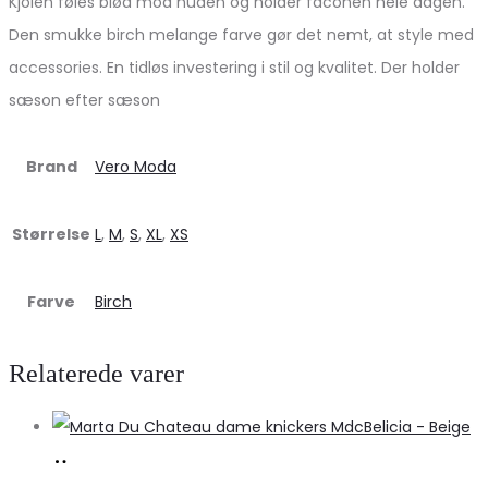
Kjolen føles blød mod huden og holder faconen hele dagen.
Den smukke birch melange farve gør det nemt, at style med
accessories. En tidløs investering i stil og kvalitet. Der holder
sæson efter sæson
Brand
Vero Moda
Størrelse
L
,
M
,
S
,
XL
,
XS
Farve
Birch
Relaterede varer
Køb