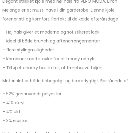
Elegant strikket kjole med høj hals fra VERO MODA. Birch
Melange er et must-have i din garderobe. Denne kjole
forener stil og komfort. Perfekt til de kolde efterårsdage
– Høj hals giver et moderne og sofistikeret look
– Ideel til både brunch og aftenarrangementer
– flere stylingmuligheder.
– Kombiner med støvler for et trendy udtryk
– Tilføj et chunky bælte for, at fremhæve taljen
Materialet er både behageligt og bæredygtigt. Bestående af.
– 52% genanvendt polyester
– 41% akryl
– 4% uld
– 3% elastan