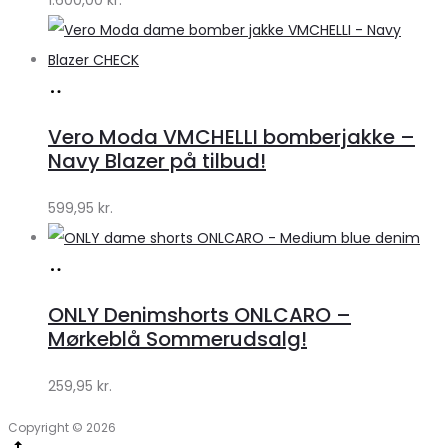
Lykke
Køb
hos
Vero Moda VMCHELLI bomberjakke –
Klædeskabet.dk
Navy Blazer på tilbud!
599,95
kr.
Køb
hos
ONLY Denimshorts ONLCARO –
Klædeskabet.dk
Mørkeblå Sommerudsalg!
259,95
kr.
Copyright © 2026