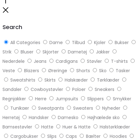
Go
to
Close
top
Search
All Categories
Dame
Tilbud
Kjoler
Bukser
Strik
Bluser
Skjorter
Dametøj
Jakker
Nederdele
Jeans
Cardigans
Støvler
T-shirts
Veste
Blazers
Øreringe
Shorts
Sko
Tasker
Sweatshirts
Skirts
Halskæder
Tørklæder
Sandaler
Cowboystøvler
Poloer
Sneakers
Regnjakker
Herre
Jumpsuits
Slippers
Smykker
Tunikaer
Sweatpants
Sweaters
Nyheder
Herretøj
Handsker
Damesko
Højhælede sko
Bamsestøvler
Hatte
Huer & Hatte
Halstørklæder
Cargobukser
Slips
Caps
Bælter
Hoodies