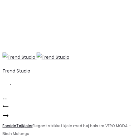
Trend Studio
Search
Product
Thea
navigation
Moderne
9039
halfzip
Forside
–
Tøj
Kjoler
Elegant strikket kjole med høj hals fra VERO MODA –
Birch Melange
striktrøje
Beige